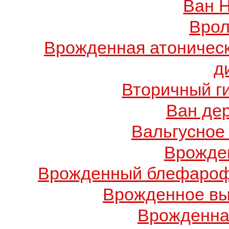
Ван 
Врол
Врожденная атоничес
д
Вторичный г
Ван де
Вальгусное
Врожде
Врожденный блефарофи
Врожденное вы
Врожденна