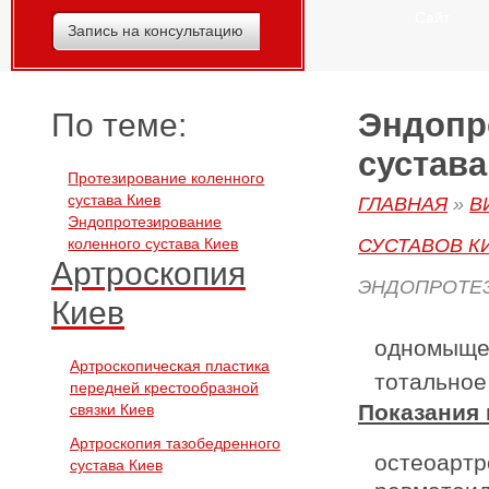
Сайт
Запись на консультацию
Эндопр
По теме:
сустава
Протезирование коленного
сустава Киев
ГЛАВНАЯ
»
В
Эндопротезирование
коленного сустава Киев
СУСТАВОВ К
Артроскопия
ЭНДОПРОТЕЗ
Киев
одномыщел
Артроскопическая пластика
тотальное
передней крестообразной
Показания 
связки Киев
Артроскопия тазобедренного
остеоартр
сустава Киев