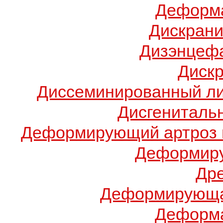
Деформа
Дискрани
Дизэнцеф
Диск
Диссеминированный ли
Дисгениталь
Деформирующий артроз 
Деформиру
Др
Деформирующа
Деформа