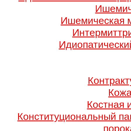
Ишемич
Ишемическая 
Интермиттр
Идиопатический
Контрак
Кожа
Костная 
Конституциональный п
порок