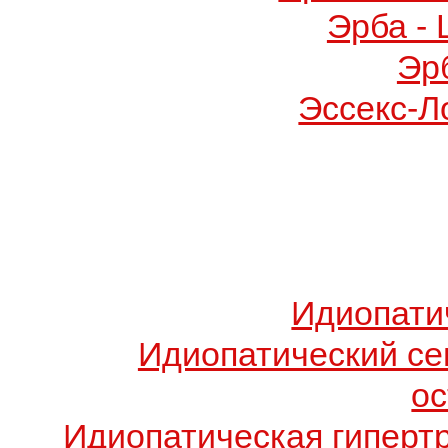
Эрба -
Эр
Эссекс-Л
Идиопати
Идиопатический с
о
Идиопатическая гиперт