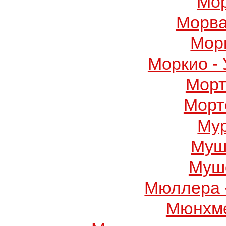
Мор
Морва
Мор
Моркио -
Морт
Морт
Му
Муш
Муше
Мюллера 
Мюнхме