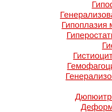
Гипо
Генерализов
Гипоплазия 
Гиперостат
Ги
Гистиоци
Гемофагоц
Генерализо
Дюпюитр
Деформ