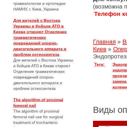
травматологии и ортопедии
(возможна 
НАМНУ, г. Киев, Украина
Телефон ко
Для жителей с Востока
Украины и бойцов АТО в
Киеве откроют Отделение
травматических
Главная
»
В
повреждений опорно-
Киев
»
Опер
двигательного аппарата и
проблем остеосинтеза
Эндопротез
Для жителей с Востока Украины
Теги:
Эндопр
и бойцов АТО в Киеве откроют
эндопр
Отделение травматических
произ
повреждений опорно-
замена
двигательного аппарата и
коленн
проблем остеосинтеза
The algorithm of proximal
femoral nail
Виды о
The algorithm of proximal
femoral nail use for surgical
treatment of trochanteric