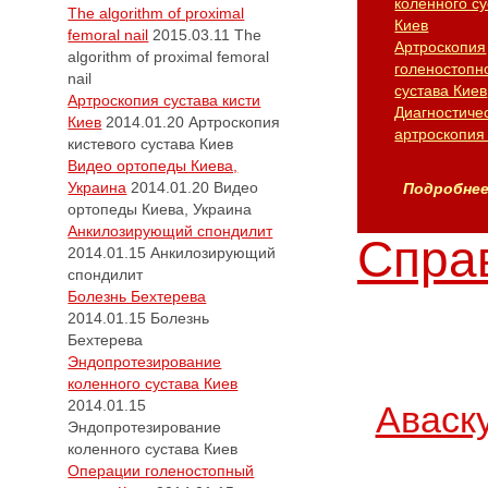
коленного су
The algorithm of proximal
Киев
femoral nail
2015.03.11
The
Артроскопия
algorithm of proximal femoral
голеностопн
nail
сустава Киев
Артроскопия сустава кисти
Диагностиче
Киев
2014.01.20
Артроскопия
артроскопия
кистевого сустава Киев
Видео ортопеды Киева,
Украина
2014.01.20
Видео
Подробнее.
ортопеды Киева, Украина
Анкилозирующий спондилит
Справ
2014.01.15
Анкилозирующий
спондилит
Болезнь Бехтерева
2014.01.15
Болезнь
Бехтерева
Эндопротезирование
коленного сустава Киев
2014.01.15
Аваск
Эндопротезирование
коленного сустава Киев
Операции голеностопный