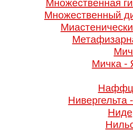
Множественная ги
Множественный д
Миастенически
Метафизарн
Мич
Мичка -
Наффци
Нивергельта 
Ниде
Ниль