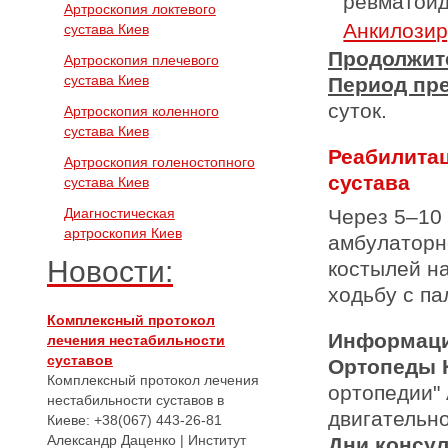
ревматоид
Артроскопия локтевого
Анкилози
сустава Киев
Продолжит
Артроскопия плечевого
сустава Киев
Период пр
суток.
Артроскопия коленного
сустава Киев
Реабилитац
Артроскопия голеностопного
сустава
сустава Киев
Диагностическая
Через 5–10
артроскопия Киев
амбулаторн
Новости:
костылей на
ходьбу с па
Комплексный протокол
Информаци
лечения нестабильности
суставов
Ортопеды 
Комплексный протокол лечения
ортопедии"
нестабильности суставов в
двигательн
Киеве: +38(067) 443-26-81
Александр Даценко | Институт
Дни консу