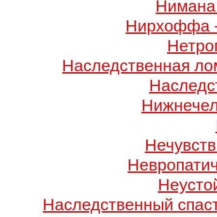
Нимана 
Нирхоффа 
Нетро
Наследственная лом
Наследс
Нижнечел
Нечувств
Невропатич
Неусто
Наследственный спас