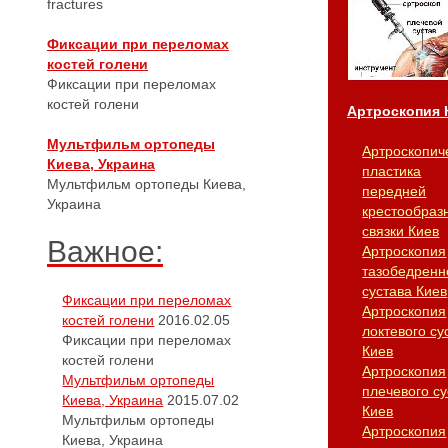
fractures
Фиксации при переломах
костей голени
Фиксации при переломах
костей голени
Артроскопия 
Мультфильм ортопеды
Артроскопич
Киева, Украина
пластика
Мультфильм ортопеды Киева,
передней
Украина
крестообраз
связки Киев
Важное:
Артроскопия
тазобедренн
сустава Киев
Фиксации при переломах
Артроскопия
костей голени
2016.02.05
локтевого су
Фиксации при переломах
Киев
костей голени
Артроскопия
Мультфильм ортопеды
плечевого су
Киева, Украина
2015.07.02
Киев
Мультфильм ортопеды
Артроскопия
Киева, Украина