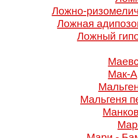
Ложно-ризомелич
Ложная адипозо
Ложный гип
Маевс
Мак-А
Мальге
Мальгеня п
Манков
Мар
Мари - Ба