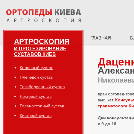
ГЛАВНАЯ
Б
АРТРОСКОПИЯ
И ПРОТЕЗИРОВАНИЕ
СУСТАВОВ КИЕВ
Дацен
Коленный сустав
Алекса
Плечевой сустав
Николаев
Тазобедренный сустав
врач ортопед-тра
Локтевой сустав
выс. кат.
Консуль
Голеностопный сустав
травматолога К
Кистевой сустав
Дни консультаций
с 9 до 18