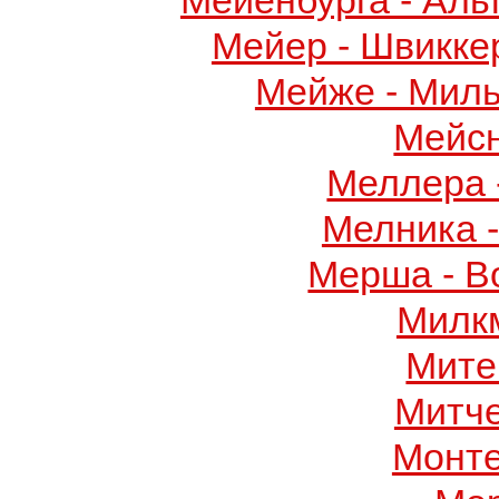
Мейенбурга - Аль
Мейер - Швикке
Мейже - Миль
Мейс
Меллера 
Мелника 
Мерша - В
Милк
Мите
Митч
Монте