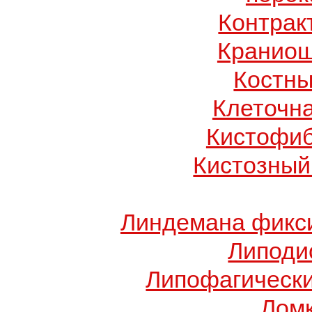
Контрак
Краниош
Костны
Клеточн
Кистофиб
Кистозный
Линдемана фикси
Липоди
Липофагически
Ломк