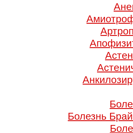
Ане
Амиотроф
Артроп
Апофизит
Асте
Астени
Анкилози
Боле
Болезнь Брай
Боле