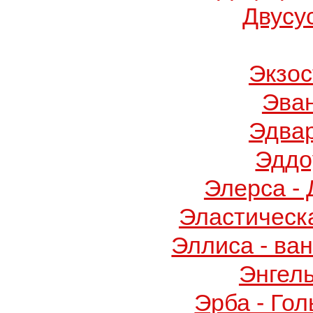
Двусу
Экзос
Эва
Эдва
Эддо
Элерса -
Эластическ
Эллиса - ва
Энгел
Эрба - Го