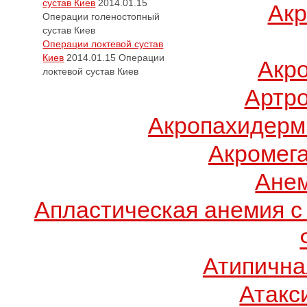
сустав Киев
2014.01.15
Акр
Операции голеностопный
сустав Киев
Операции локтевой сустав
Киев
2014.01.15
Операции
Акр
локтевой сустав Киев
Артро
Акропахидерм
Акромег
Ане
Апластическая анемия с
Атипична
Атакс