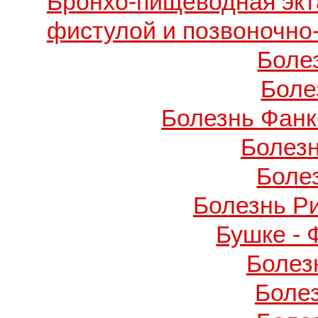
Бронхо-пищеводная экт
фистулой и позвоночно
Боле
Боле
Болезнь Фанко
Болез
Боле
Болезнь Р
Бушке -
Болез
Боле