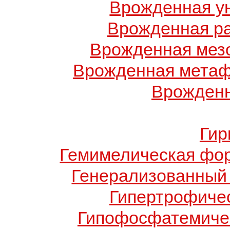
Врожденная у
Врожденная ра
Врожденная мез
Врожденная метаф
Врожденн
Гир
Гемимелическая фо
Генерализованный 
Гипертрофиче
Гипофосфатемичес