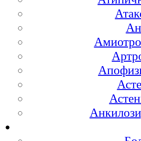
Атак
Ан
Амиотро
Артро
Апофизи
Аст
Астен
Анкилоз
Бо