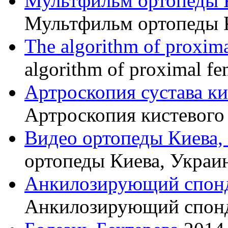
Мультфильм ортопеды 
Мультфильм ортопеды 
The algorithm of proxima
algorithm of proximal fe
Артроскопия сустава к
Артроскопия кистевого 
Видео ортопеды Киева,
ортопеды Киева, Украи
Анкилозирующий спон
Анкилозирующий спон