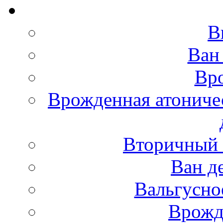
В
Ван
Вро
Врожденная атониче
Вторичный 
Ван д
Вальгусно
Врожд