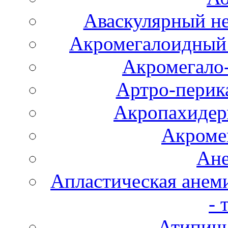
Аваскулярный не
Акромегалоидный 
Акромегало
Артро-перика
Акропахидер
Акроме
Ане
Апластическая анем
- 
Атипичн