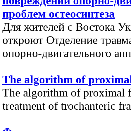
повреждений опорно-дви
проблем остеосинтеза
Для жителей с Востока У
откроют Отделение травм
опорно-двигательного апп
The algorithm of proximal
The algorithm of proximal f
treatment of trochanteric fr