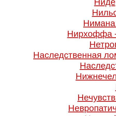
Ниде
Ниль
Нимана 
Нирхоффа 
Нетро
Наследственная лом
Наследс
Нижнечел
Нечувств
Невропатич