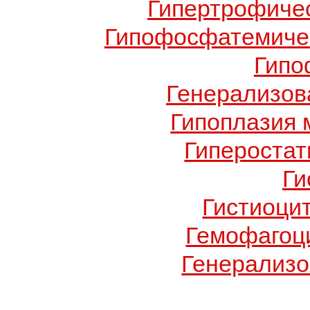
Гипертрофиче
Гипофосфатемичес
Гипо
Генерализов
Гипоплазия 
Гиперостат
Ги
Гистиоци
Гемофагоц
Генерализо