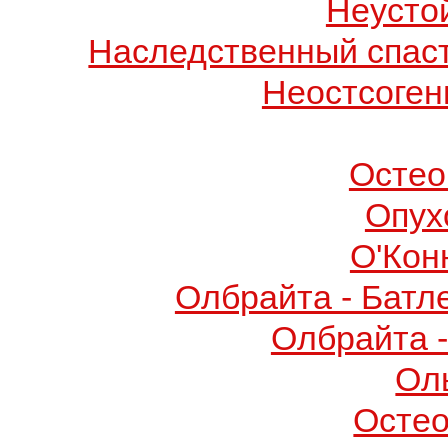
Неусто
Наследственный спас
Неостсоген
Остео
Опух
О'Кон
Олбрайта - Батл
Олбрайта 
Ол
Осте