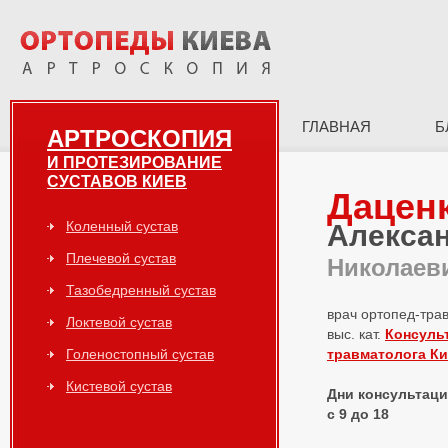
ГЛАВНАЯ
Б
АРТРОСКОПИЯ
И ПРОТЕЗИРОВАНИЕ
СУСТАВОВ КИЕВ
Дацен
Коленный сустав
Алекса
Плечевой сустав
Николаев
Тазобедренный сустав
врач ортопед-тра
Локтевой сустав
выс. кат.
Консуль
Голеностопный сустав
травматолога К
Кистевой сустав
Дни консультаций
с 9 до 18