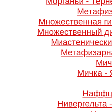
Морганьи - Терн
Метафиз
Множественная ги
Множественный д
Миастенически
Метафизарн
Мич
Мичка -
Наффци
Нивергельта 