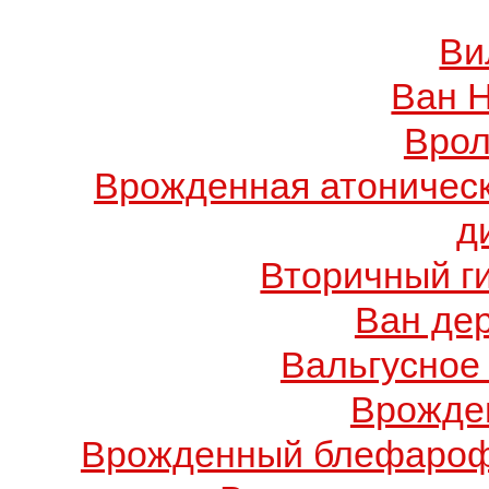
Ви
Ван 
Врол
Врожденная атоничес
д
Вторичный г
Ван де
Вальгусное
Врожде
Врожденный блефарофи