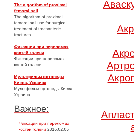
Аваск
The algorithm of proximal
femoral nail
The algorithm of proximal
femoral nail use for surgical
Акр
treatment of trochanteric
fractures
Фиксации при переломах
Акр
костей голени
Фиксации при переломах
Артро
костей голени
Акро
Мультфильм ортопеды
Киева, Украина
Мультфильм ортопеды Киева,
Украина
Важное:
Апласт
Фиксации при переломах
костей голени
2016.02.05