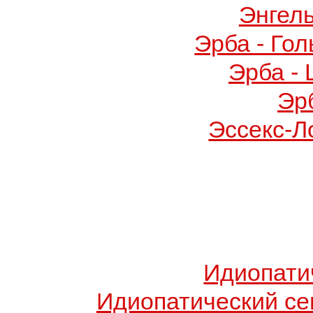
Энгел
Эрба - Го
Эрба -
Эр
Эссекс-Л
Идиопати
Идиопатический с