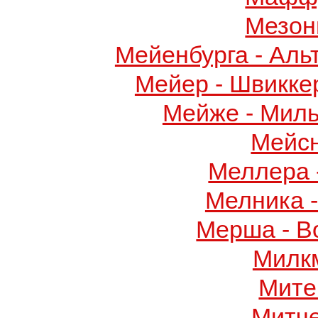
Мезон
Мейенбурга - Аль
Мейер - Швикке
Мейже - Миль
Мейс
Меллера 
Мелника 
Мерша - В
Милк
Мите
Митч