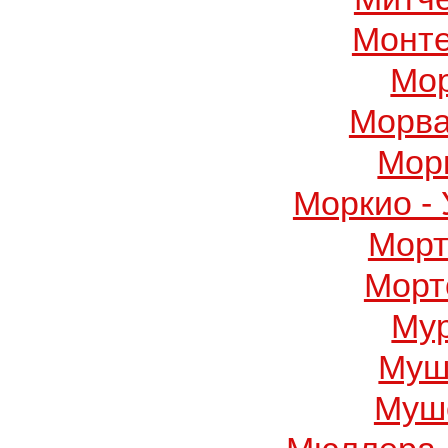
Монте
Мор
Морва
Мор
Моркио -
Морт
Морт
Му
Муш
Муше