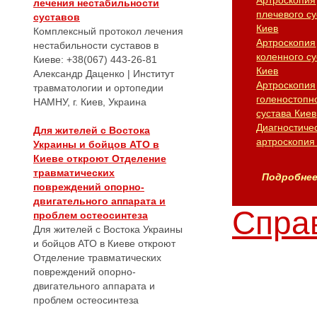
Артроскопия
лечения нестабильности
плечевого су
суставов
Киев
Комплексный протокол лечения
Артроскопия
нестабильности суставов в
коленного су
Киеве: +38(067) 443-26-81
Киев
Александр Даценко | Институт
Артроскопия
травматологии и ортопедии
голеностопн
НАМНУ, г. Киев, Украина
сустава Киев
Диагностиче
Для жителей с Востока
артроскопия
Украины и бойцов АТО в
Киеве откроют Отделение
травматических
Подробнее.
повреждений опорно-
двигательного аппарата и
Справ
проблем остеосинтеза
Для жителей с Востока Украины
и бойцов АТО в Киеве откроют
Отделение травматических
повреждений опорно-
двигательного аппарата и
проблем остеосинтеза