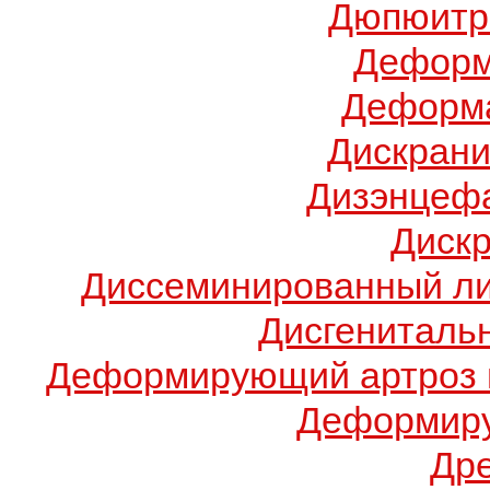
Дюпюитр
Деформ
Деформа
Дискрани
Дизэнцеф
Диск
Диссеминированный ли
Дисгениталь
Деформирующий артроз 
Деформиру
Др