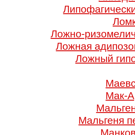
Липофагически
Ломк
Ложно-ризомелич
Ложная адипозо
Ложный гип
Маевс
Мак-А
Мальге
Мальгеня п
Манков