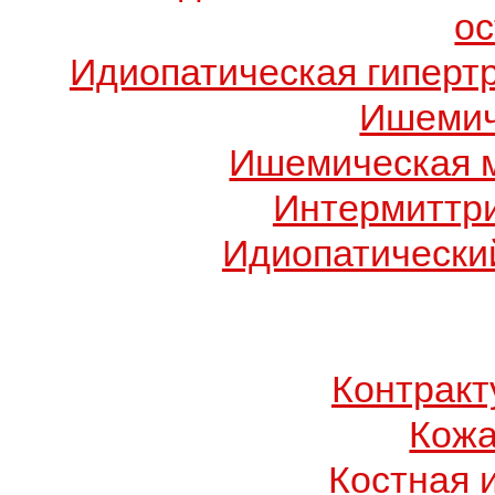
о
Идиопатическая гиперт
Ишемич
Ишемическая 
Интермиттр
Идиопатический
Контрак
Кожа
Костная 