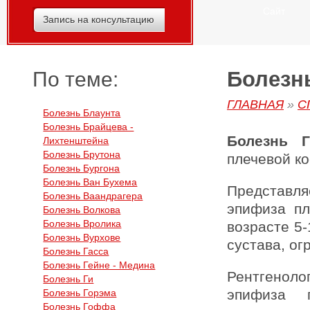
Сайт
Запись на консультацию
Болезнь
По теме:
ГЛАВНАЯ
»
С
Болезнь Блаунта
Болезнь Брайцева -
Болезнь Г
Лихтенштейна
Болезнь Брутона
плечевой ко
Болезнь Бургона
Болезнь Ван Бухема
Представля
Болезнь Ваандрагера
эпифиза пл
Болезнь Волкова
Болезнь Вролика
возрасте 5-
Болезнь Вурхове
сустава, о
Болезнь Гасса
Болезнь Гейне - Медина
Рентгеноло
Болезнь Ги
эпифиза п
Болезнь Горэма
Болезнь Гоффа