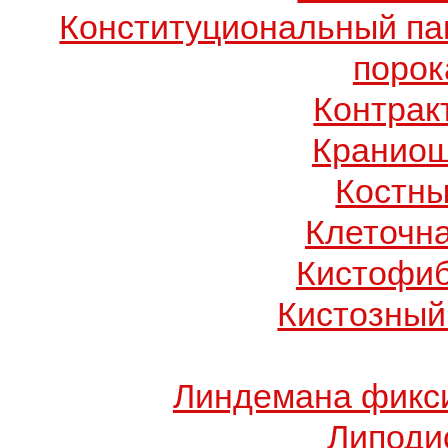
Конституциональный п
порок
Контрак
Краниош
Костны
Клеточн
Кистофиб
Кистозный
Линдемана фикси
Липоди