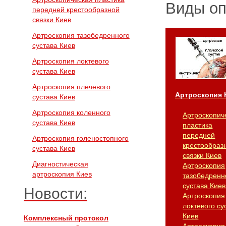
Виды о
передней крестообразной
связки Киев
Артроскопия тазобедренного
сустава Киев
Артроскопия локтевого
сустава Киев
Артроскопия плечевого
Артроскопия 
сустава Киев
Артроскопия коленного
Артроскопич
сустава Киев
пластика
передней
Артроскопия голеностопного
крестообраз
сустава Киев
связки Киев
Диагностическая
Артроскопия
артроскопия Киев
тазобедренн
сустава Киев
Новости:
Артроскопия
локтевого су
Киев
Комплексный протокол