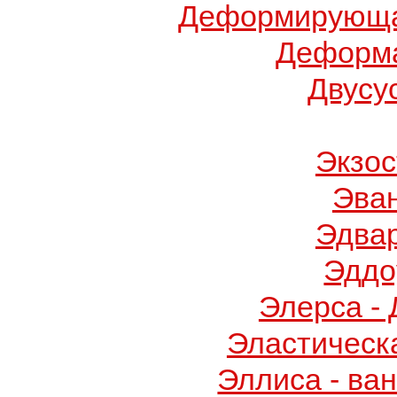
Деформирующа
Деформа
Двусу
Экзос
Эва
Эдва
Эддо
Элерса -
Эластическ
Эллиса - ва