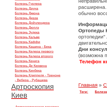
неправильн
Болезнь Гурлера
расширена.
Болезнь Дауна
обычно вос
Болезнь Джюна
Болезнь Диаза
Болезнь Дойчлендера
Информаци
Болезнь Дюплэ
Ортопеды 
Болезнь Зудека
ортопедии"
Болезнь Кальве
Болезнь Каффи
двигательн
Болезнь Кашина - Бека
Дни консу
Болезнь Келера первого
(возможна 
Болезнь Келера второго
Телефон ко
Болезнь Кенига
Болезнь Де Кервена
Болезнь Кинбека
Болезнь Клиппеля - Треноне
- Вебера - Рубашева
Главная
»
С
Артроскопия
Теги:
Болезн
Киев
Артроскопическая пластика