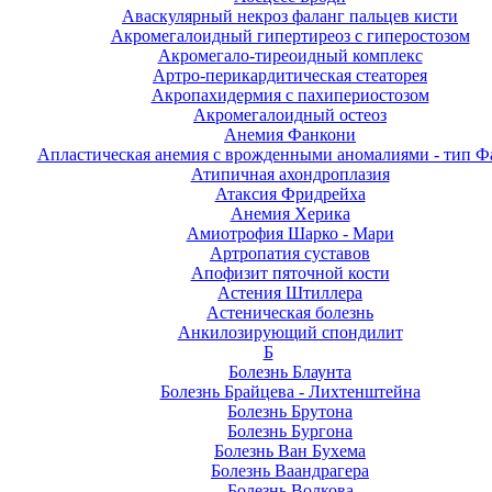
Аваскулярный некроз фаланг пальцев кисти
Акромегалоидный гипертиреоз с гиперостозом
Акромегало-тиреоидный комплекс
Артро-перикардитическая стеаторея
Акропахидермия с пахипериостозом
Акромегалоидный остеоз
Анемия Фанкони
Апластическая анемия с врожденными аномалиями - тип Ф
Атипичная ахондроплазия
Атаксия Фридрейха
Анемия Херика
Амиотрофия Шарко - Мари
Артропатия суставов
Апофизит пяточной кости
Астения Штиллера
Астеническая болезнь
Анкилозирующий спондилит
Б
Болезнь Блаунта
Болезнь Брайцева - Лихтенштейна
Болезнь Брутона
Болезнь Бургона
Болезнь Ван Бухема
Болезнь Ваандрагера
Болезнь Волкова