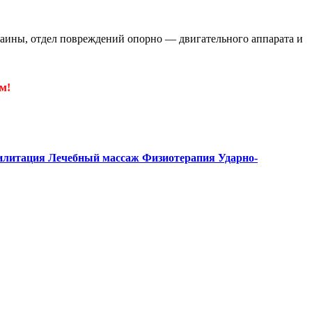
аины, отдел повреждений опорно — двигательного аппарата и
м!
илитация
Лечебный массаж
Физиотерапия
Ударно-