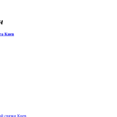
ч
га Киев
ой связки Киев