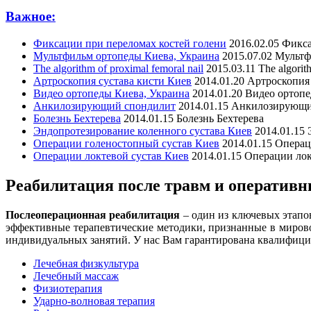
Важное:
Фиксации при переломах костей голени
2016.02.05
Фикса
Мультфильм ортопеды Киева, Украина
2015.07.02
Мультф
The algorithm of proximal femoral nail
2015.03.11
The algorit
Артроскопия сустава кисти Киев
2014.01.20
Артроскопия 
Видео ортопеды Киева, Украина
2014.01.20
Видео ортопе
Анкилозирующий спондилит
2014.01.15
Анкилозирующи
Болезнь Бехтерева
2014.01.15
Болезнь Бехтерева
Эндопротезирование коленного сустава Киев
2014.01.15
Операции голеностопный сустав Киев
2014.01.15
Операц
Операции локтевой сустав Киев
2014.01.15
Операции лок
Реабилитация после травм и оператив
Послеоперационная реабилитация
– один из ключевых этапо
эффективные терапевтические методики, признанные в миров
индивидуальных занятий. У нас Вам гарантирована квалифиц
Лечебная физкультура
Лечебный массаж
Физиотерапия
Ударно-волновая терапия