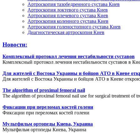
Артроскопия тазобедренного сустава Киев
Артроскопия локтевого сустава Киев
Артроскопия плечевого сустава Киев
Артроскопия коленного сустава Киев
Артроскопия голеностопного сустава Киев
Диагностическая артроскопия Киев
Новости:
Комплексный протокол лечения нестабильности суставов
Комплексный протокол лечения нестабильности суставов в Кие
Для жителей с Востока Украины и бойцов АТО в Киеве отк
Для жителей с Востока Украины и бойцов АТО в Киеве открою
The algorithm of proximal femoral nail
The algorithm of proximal femoral nail use for surgical treatment of tr
Фиксации при переломах костей голени
Фиксации при переломах костей голени
Мультфильм ортопеды Киева, Украина
Мультфильм ортопеды Киева, Украина