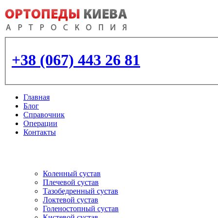
+38 (067) 443 26 81
Главная
Блог
Справочник
Операции
Контакты
Артроскопия
и протезирование суставо
Коленный сустав
Плечевой сустав
Тазобедренный сустав
Локтевой сустав
Голеностопный сустав
Кистевой сустав