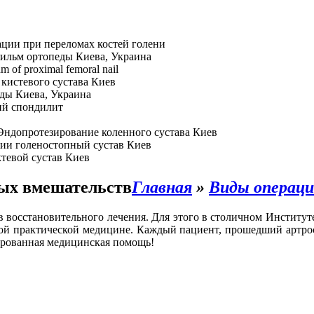
ции при переломах костей голени
ильм ортопеды Киева, Украина
hm of proximal femoral nail
кистевого сустава Киев
ды Киева, Украина
й спондилит
Эндопротезирование коленного сустава Киев
ии голеностопный сустав Киев
тевой сустав Киев
ных вмешательств
Главная
»
Виды операц
в восстановительного лечения. Для этого в столичном Инстит
ой практической медицине. Каждый пациент, прошедший артро
ированная медицинская помощь!