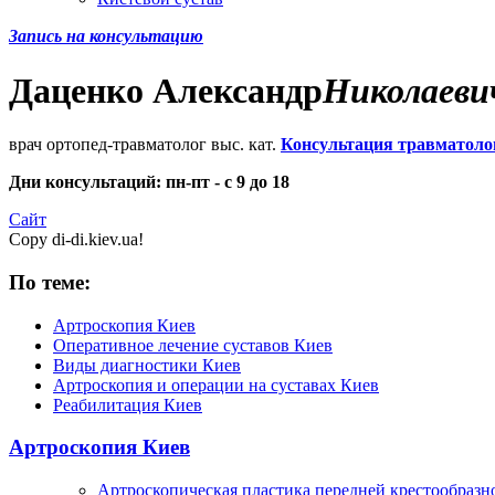
Запись на консультацию
Даценко
Александр
Николаеви
врач ортопед-травматолог выс. кат.
Консультация травматоло
Дни консультаций: пн-пт - с 9 до 18
Сайт
Copy di-di.kiev.ua!
По теме:
Артроскопия Киев
Оперативное лечение суставов Киев
Виды диагностики Киев
Артроскопия и операции на суставах Киев
Реабилитация Киев
Артроскопия Киев
Артроскопическая пластика передней крестообразн