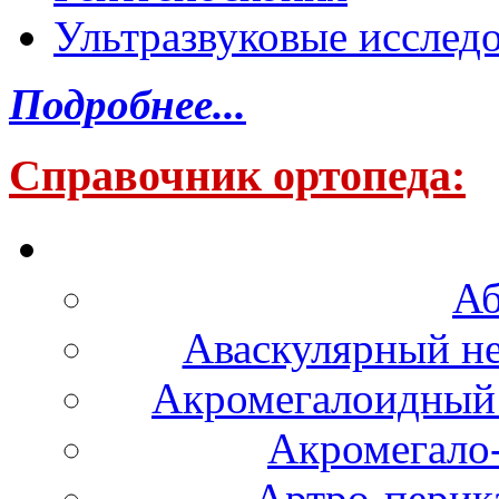
Ультразвуковые исслед
Подробнее...
Справочник ортопеда:
Аб
Аваскулярный не
Акромегалоидный 
Акромегало
Артро-перика