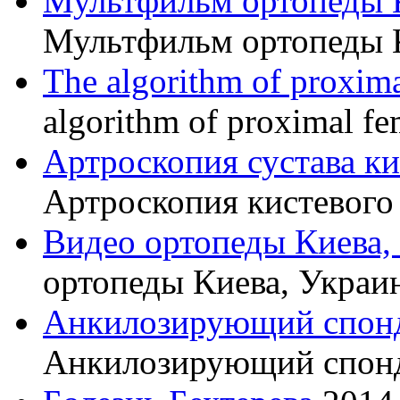
Мультфильм ортопеды 
Мультфильм ортопеды 
The algorithm of proxima
algorithm of proximal fe
Артроскопия сустава к
Артроскопия кистевого 
Видео ортопеды Киева,
ортопеды Киева, Украи
Анкилозирующий спон
Анкилозирующий спон