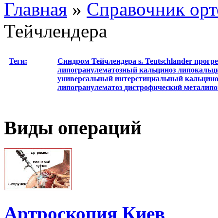
Главная
»
Справочник орт
Тейчлендера
Теги:
Синдром Тейчлендера
s. Teutschlander
прогр
липогранулематозный кальциноз
липокальц
универсальный интерстициальный кальцин
липогранулематоз
дистрофический металипо
Виды операций
Артроскопия Киев