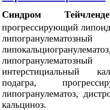
Синдром
Тейчленде
прогрессирующий липоид
липогранулема
липокальциогранул
липогранулематозный 
интерстициальный кал
подагра, прогресс
липогранулематоз, дист
кальциноз.