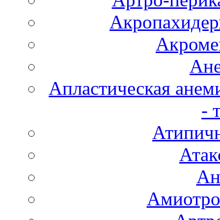
Акропахидер
Акроме
Ане
Апластическая анем
- 
Атипичн
Атак
Ан
Амиотро