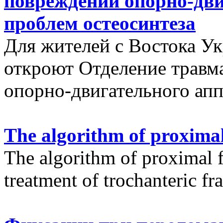
повреждений опорно-дви
проблем остеосинтеза
Для жителей с Востока У
откроют Отделение травм
опорно-двигательного апп
The algorithm of proximal
The algorithm of proximal f
treatment of trochanteric fr