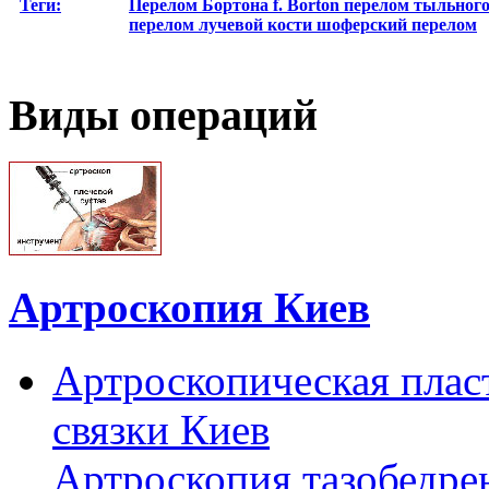
Теги:
Перелом Бортона
f. Borton
перелом тыльного
перелом лучевой кости
шоферский перелом
Виды операций
Артроскопия Киев
Артроскопическая плас
связки Киев
Артроскопия тазобедре