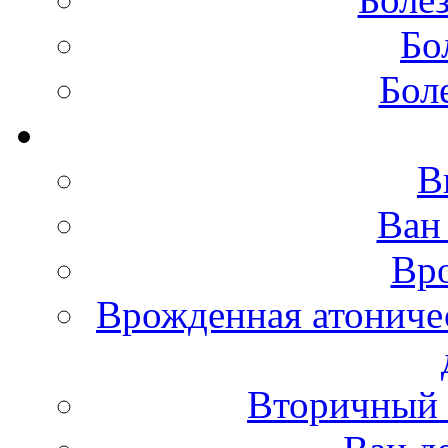
Бо
Бол
В
Ван
Вро
Врожденная атониче
Вторичный 