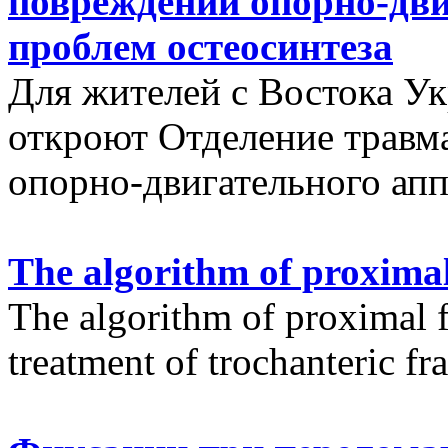
повреждений опорно-дви
проблем остеосинтеза
Для жителей с Востока У
откроют Отделение травм
опорно-двигательного апп
The algorithm of proximal
The algorithm of proximal f
treatment of trochanteric fr