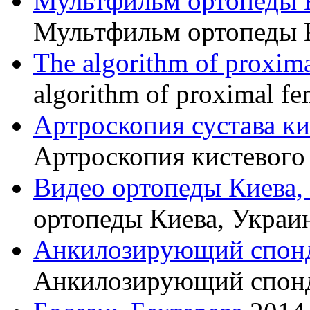
Мультфильм ортопеды 
Мультфильм ортопеды 
The algorithm of proxima
algorithm of proximal fe
Артроскопия сустава к
Артроскопия кистевого 
Видео ортопеды Киева,
ортопеды Киева, Украи
Анкилозирующий спон
Анкилозирующий спон