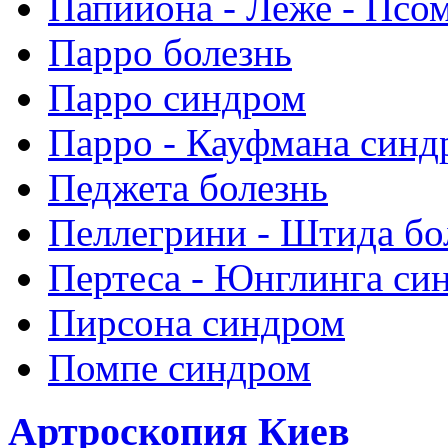
Папийона - Леже - Псо
Парро болезнь
Парро синдром
Парро - Кауфмана синд
Педжета болезнь
Пеллегрини - Штида бо
Пертеса - Юнглинга си
Пирсона синдром
Помпе синдром
Артроскопия Киев