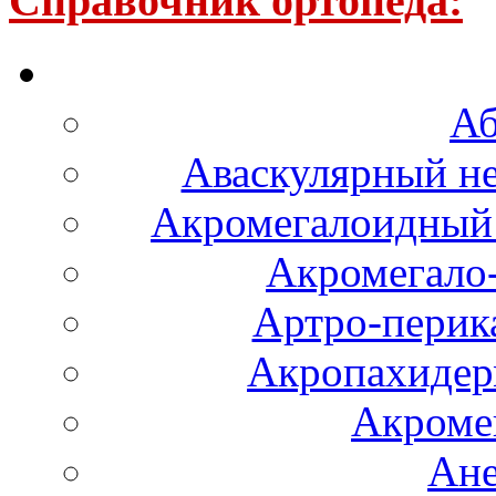
Справочник ортопеда:
Аб
Аваскулярный не
Акромегалоидный 
Акромегало
Артро-перика
Акропахидер
Акроме
Ане