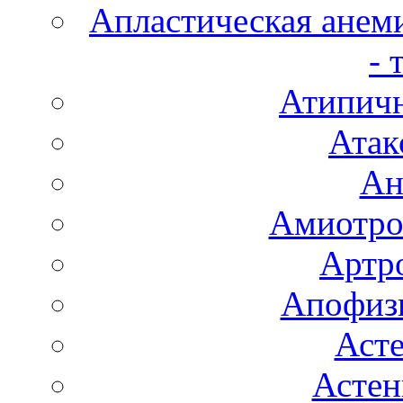
Апластическая анем
- 
Атипичн
Атак
Ан
Амиотро
Артро
Апофизи
Аст
Астен