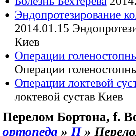
Болезнь Бехтерева
2014
Эндопротезирование ко
2014.01.15
Эндопротези
Киев
Операции голеностопны
Операции голеностопны
Операции локтевой сус
локтевой сустав Киев
Перелом Бортона, f. B
ортопеда
»
П
»
Перел