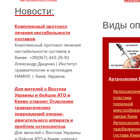
невроа
Новости:
Виды о
Комплексный протокол
лечения нестабильности
суставов
Комплексный протокол лечения
нестабильности суставов в
Киеве: +38(067) 443-26-81
Александр Даценко | Институт
травматологии и ортопедии
НАМНУ, г. Киев, Украина
Артроскопия 
Для жителей с Востока
Артроскопич
Украины и бойцов АТО в
пластика
Киеве откроют Отделение
передней
травматических
крестообраз
повреждений опорно-
связки Киев
двигательного аппарата и
Артроскопия
проблем остеосинтеза
тазобедренн
Для жителей с Востока Украины
сустава Киев
и бойцов АТО в Киеве откроют