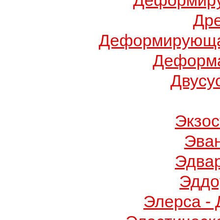
Деформиру
Др
Деформирующа
Деформа
Двусу
Экзос
Эва
Эдва
Эддо
Элерса -