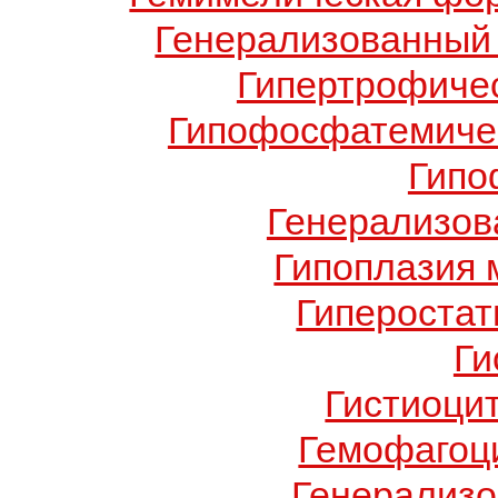
Генерализованный 
Гипертрофиче
Гипофосфатемичес
Гипо
Генерализов
Гипоплазия 
Гиперостат
Ги
Гистиоци
Гемофагоц
Генерализо