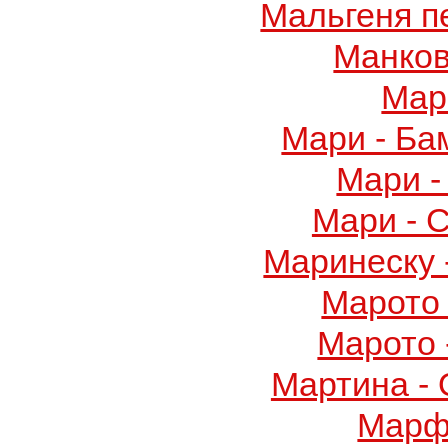
Мальгеня п
Манков
Мар
Мари - Ба
Мари -
Мари - 
Маринеску 
Марото 
Марото 
Мартина -
Марф