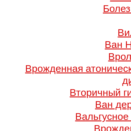
Болез
Ви
Ван 
Врол
Врожденная атоничес
д
Вторичный г
Ван де
Вальгусное
Врожде