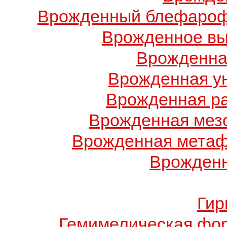
Врожденный блефарофи
Врожденное вы
Врожденна
Врожденная у
Врожденная ра
Врожденная мез
Врожденная метаф
Врожденн
Гир
Гемимелическая фо