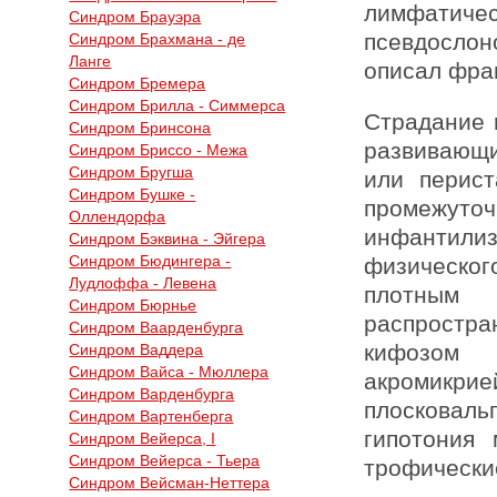
лимфатичес
Синдром Брауэра
псевдосло
Синдром Брахмана - де
Ланге
описал фран
Синдром Бремера
Синдром Брилла - Симмерса
Страдание 
Синдром Бринсона
развивающи
Синдром Бриссо - Межа
Синдром Бругша
или перис
Синдром Бушке -
промежуто
Оллендорфа
инфантил
Синдром Бэквина - Эйгера
Синдром Бюдингера -
физическо
Лудлоффа - Левена
плотным
Синдром Бюрнье
распростра
Синдром Ваарденбурга
кифозом 
Синдром Ваддера
Синдром Вайса - Мюллера
акромикр
Синдром Варденбурга
плоскова
Синдром Вартенберга
гипотония
Синдром Вейерса, I
Синдром Вейерса - Тьера
трофически
Синдром Вейсман-Неттера