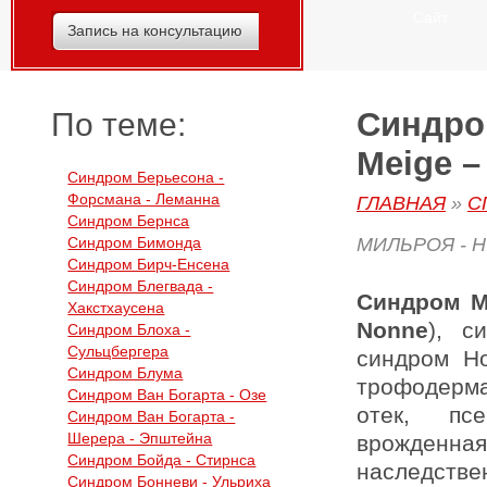
Сайт
Запись на консультацию
Синдром
По теме:
Meige –
Синдром Берьесона -
Форсмана - Леманна
ГЛАВНАЯ
»
С
Синдром Бернса
Синдром Бимонда
МИЛЬРОЯ - 
Синдром Бирч-Енсена
Синдром Блегвада -
Синдром М
Хакстхаусена
Nonne
), с
Синдром Блоха -
Сульцбергера
синдром Но
Синдром Блума
трофодерм
Синдром Ван Богарта - Озе
отек, псе
Синдром Ван Богарта -
Шерера - Эпштейна
врожденна
Синдром Бойда - Стирнса
наследств
Синдром Бонневи - Ульриха