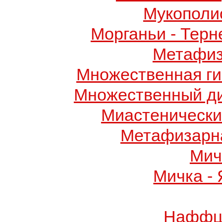
Мукополис
Морганьи - Терн
Метафиз
Множественная ги
Множественный д
Миастенически
Метафизарн
Мич
Мичка -
Наффци