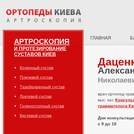
ГЛАВНАЯ
Б
АРТРОСКОПИЯ
И ПРОТЕЗИРОВАНИЕ
СУСТАВОВ КИЕВ
Дацен
Коленный сустав
Алекса
Плечевой сустав
Николаев
Тазобедренный сустав
врач ортопед-тра
Локтевой сустав
выс. кат.
Консуль
Голеностопный сустав
травматолога К
Кистевой сустав
Дни консультаций
с 9 до 18