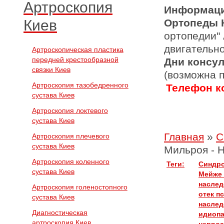
Артроскопия
Информаци
Киев
Ортопеды 
ортопедии"
двигательн
Артроскопическая пластика
передней крестообразной
Дни консу
связки Киев
(возможна 
Артроскопия тазобедренного
Телефон ко
сустава Киев
Артроскопия локтевого
сустава Киев
Главная
»
С
Артроскопия плечевого
сустава Киев
Мильроя - 
Артроскопия коленного
Теги:
Синдро
сустава Киев
Мейже
наслед
Артроскопия голеностопного
отек
п
сустава Киев
наслед
Диагностическая
идиопа
артроскопия Киев