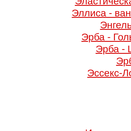
Эластическ
Эллиса - ва
Энгел
Эрба - Го
Эрба -
Эр
Эссекс-Л