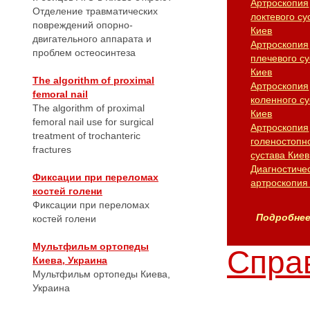
Артроскопия
Отделение травматических
локтевого су
повреждений опорно-
Киев
двигательного аппарата и
Артроскопия
проблем остеосинтеза
плечевого су
Киев
The algorithm of proximal
Артроскопия
femoral nail
коленного су
The algorithm of proximal
Киев
femoral nail use for surgical
Артроскопия
treatment of trochanteric
голеностопн
fractures
сустава Киев
Диагностиче
Фиксации при переломах
артроскопия
костей голени
Фиксации при переломах
Подробнее.
костей голени
Мультфильм ортопеды
Справ
Киева, Украина
Мультфильм ортопеды Киева,
Украина