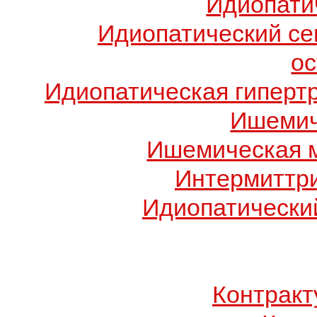
Идиопати
Идиопатический с
о
Идиопатическая гиперт
Ишемич
Ишемическая 
Интермиттр
Идиопатический
Контрак