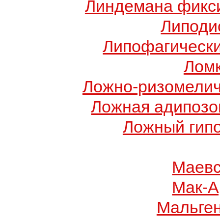
Линдемана фикси
Липоди
Липофагически
Ломк
Ложно-ризомелич
Ложная адипозо
Ложный гип
Маевс
Мак-А
Мальге