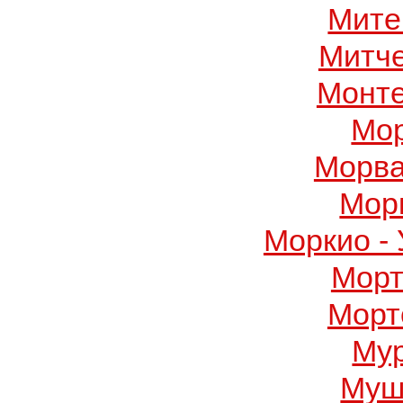
Мите
Митч
Монте
Мор
Морва
Мор
Моркио -
Морт
Морт
Му
Муш