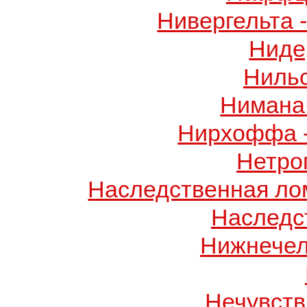
Нивергельта 
Ниде
Ниль
Нимана 
Нирхоффа 
Нетро
Наследственная лом
Наследс
Нижнечел
Нечувств