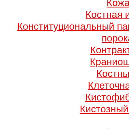
Кожа
Костная 
Конституциональный п
порок
Контрак
Краниош
Костны
Клеточн
Кистофиб
Кистозный