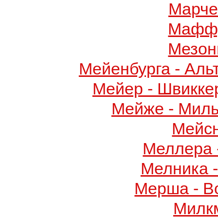
Марче
Маффу
Мезон
Мейенбурга - Аль
Мейер - Швикке
Мейже - Миль
Мейс
Меллера 
Мелника 
Мерша - В
Милк