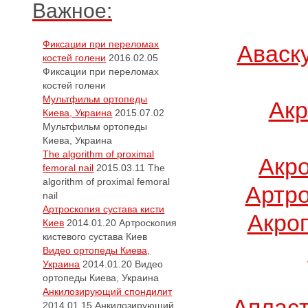
Важное:
Фиксации при переломах
Аваск
костей голени
2016.02.05
Фиксации при переломах
костей голени
Мультфильм ортопеды
Акр
Киева, Украина
2015.07.02
Мультфильм ортопеды
Киева, Украина
The algorithm of proximal
Акр
femoral nail
2015.03.11
The
algorithm of proximal femoral
Артро
nail
Артроскопия сустава кисти
Акро
Киев
2014.01.20
Артроскопия
кистевого сустава Киев
Видео ортопеды Киева,
Украина
2014.01.20
Видео
ортопеды Киева, Украина
Анкилозирующий спондилит
Апласт
2014.01.15
Анкилозирующий