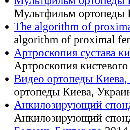
Мультфильм ортопеды 
Мультфильм ортопеды 
The algorithm of proxima
algorithm of proximal fe
Артроскопия сустава к
Артроскопия кистевого 
Видео ортопеды Киева,
ортопеды Киева, Украи
Анкилозирующий спон
Анкилозирующий спон