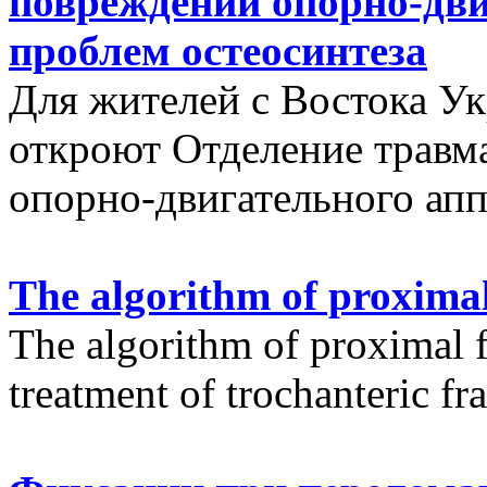
повреждений опорно-дви
проблем остеосинтеза
Для жителей с Востока У
откроют Отделение травм
опорно-двигательного апп
The algorithm of proximal
The algorithm of proximal f
treatment of trochanteric fr