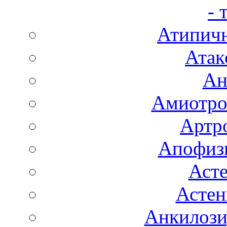
- 
Атипичн
Атак
Ан
Амиотро
Артро
Апофизи
Аст
Астен
Анкилоз