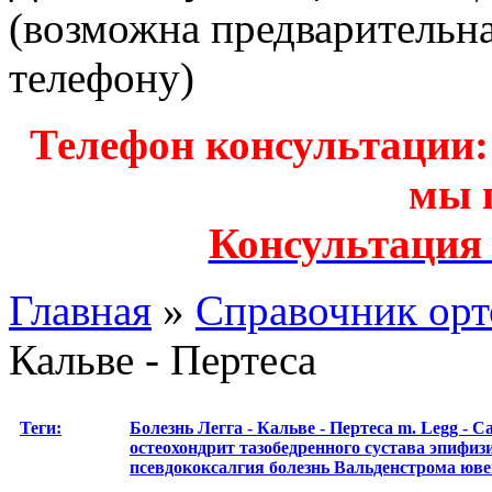
(возможна предварительн
телефону)
Телефон консультации: з
мы 
Консультация
Главная
»
Справочник орт
Кальве - Пертеса
Теги:
Болезнь Легга - Кальве - Пертеса
m. Legg - Ca
остеохондрит тазобедренного сустава
эпифиз
псевдококсалгия
болезнь Вальденстрома
юве