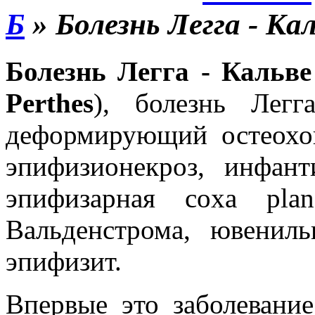
Б
»
Болезнь Легга - Ка
Болезнь Легга - Кальве
Perthes
), болезнь Легг
деформирующий остеохон
эпифизионекроз, инфант
эпифизарная coxa plan
Вальденстрома, ювенил
эпифизит.
Впервые это заболевани