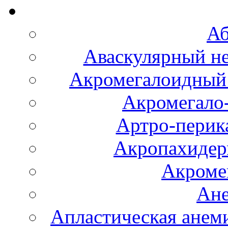
Аб
Аваскулярный не
Акромегалоидный 
Акромегало
Артро-перика
Акропахидер
Акроме
Ане
Апластическая анем