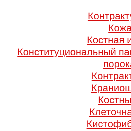
Контрак
Кожа
Костная 
Конституциональный п
порок
Контрак
Краниош
Костны
Клеточн
Кистофиб