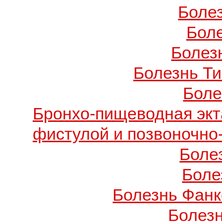
Боле
Бол
Болезн
Болезнь Т
Боле
Бронхо-пищеводная экт
фистулой и позвоночно
Боле
Боле
Болезнь Фанко
Болез