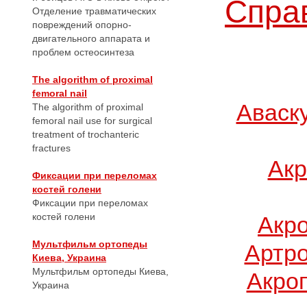
Справ
Отделение травматических
повреждений опорно-
двигательного аппарата и
проблем остеосинтеза
The algorithm of proximal
femoral nail
Аваск
The algorithm of proximal
femoral nail use for surgical
treatment of trochanteric
fractures
Акр
Фиксации при переломах
костей голени
Фиксации при переломах
костей голени
Акр
Мультфильм ортопеды
Артро
Киева, Украина
Мультфильм ортопеды Киева,
Акро
Украина