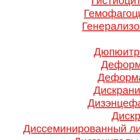
Гистиоци
Гемофагоц
Генерализо
Дюпюитр
Деформ
Деформа
Дискрани
Дизэнцеф
Диск
Диссеминированный ли