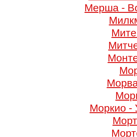
Мерша - В
Милк
Мите
Митч
Монте
Мор
Морва
Мор
Моркио -
Морт
Морт