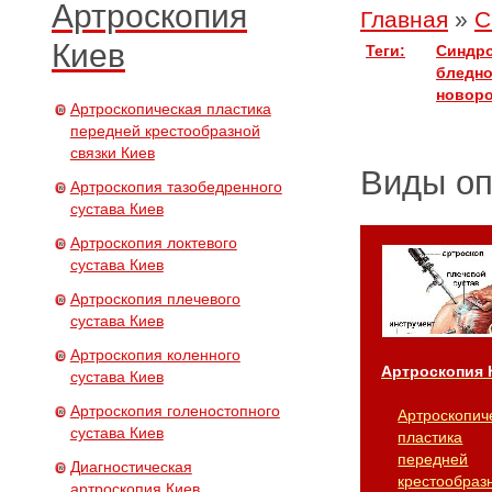
Артроскопия
Главная
»
С
Киев
Теги:
Синдр
бледно
новор
Артроскопическая пластика
передней крестообразной
связки Киев
Виды о
Артроскопия тазобедренного
сустава Киев
Артроскопия локтевого
сустава Киев
Артроскопия плечевого
сустава Киев
Артроскопия коленного
Артроскопия 
сустава Киев
Артроскопия голеностопного
Артроскопич
сустава Киев
пластика
передней
Диагностическая
крестообраз
артроскопия Киев