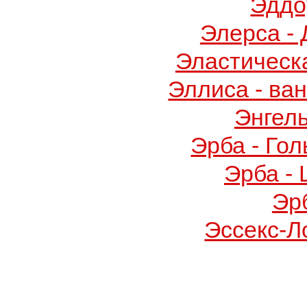
Эддо
Элерса -
Эластическ
Эллиса - ва
Энгел
Эрба - Го
Эрба -
Эр
Эссекс-Л