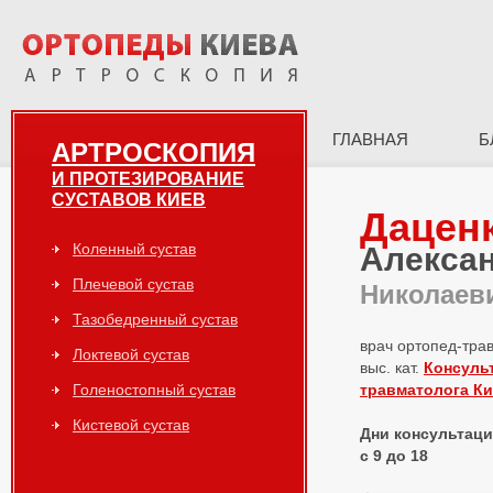
ГЛАВНАЯ
Б
АРТРОСКОПИЯ
И ПРОТЕЗИРОВАНИЕ
СУСТАВОВ КИЕВ
Дацен
Коленный сустав
Алекса
Плечевой сустав
Николаев
Тазобедренный сустав
врач ортопед-тра
Локтевой сустав
выс. кат.
Консуль
Голеностопный сустав
травматолога К
Кистевой сустав
Дни консультаций
с 9 до 18