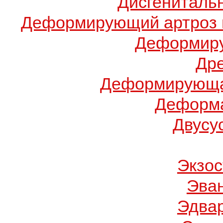
Дисгениталь
Деформирующий артроз 
Деформиру
Др
Деформирующа
Деформа
Двусу
Экзос
Эва
Эдва