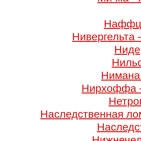
Наффци
Нивергельта 
Ниде
Ниль
Нимана 
Нирхоффа 
Нетро
Наследственная лом
Наследс
Нижнечел