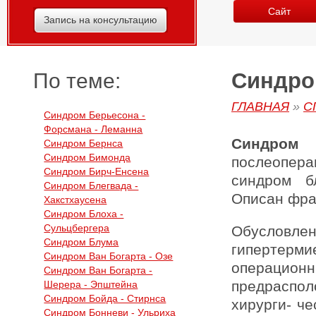
Сайт
Запись на консультацию
Синдро
По теме:
ГЛАВНАЯ
»
С
Синдром Берьесона -
Форсмана - Леманна
Синдром
Синдром Бернса
Синдром Бимонда
послеопер
Синдром Бирч-Енсена
синдром б
Синдром Блегвада -
Описан фран
Хакстхаусена
Синдром Блоха -
Сульцбергера
Обусловле
Синдром Блума
гипертерм
Синдром Ван Богарта - Озе
операционн
Синдром Ван Богарта -
предраспол
Шерера - Эпштейна
Синдром Бойда - Стирнса
хирурги- че
Синдром Бонневи - Ульриха