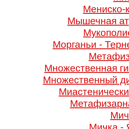
Мениско-
Мышечная ат
Мукополис
Морганьи - Терн
Метафиз
Множественная ги
Множественный д
Миастенически
Метафизарн
Мич
Мичка -