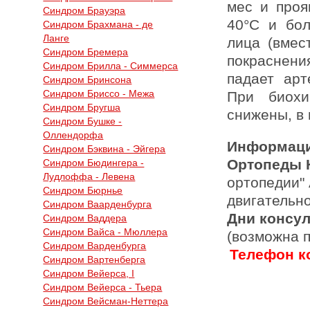
мес и проя
Синдром Брауэра
40°С и бо
Синдром Брахмана - де
Ланге
лица (вмес
Синдром Бремера
покраснен
Синдром Брилла - Симмерса
падает арт
Синдром Бринсона
Синдром Бриссо - Межа
При биохи
Синдром Бругша
снижены, в 
Синдром Бушке -
Оллендорфа
Информаци
Синдром Бэквина - Эйгера
Ортопеды 
Синдром Бюдингера -
Лудлоффа - Левена
ортопедии"
Синдром Бюрнье
двигательн
Синдром Ваарденбурга
Дни консу
Синдром Ваддера
Синдром Вайса - Мюллера
(возможна 
Синдром Варденбурга
Телефон ко
Синдром Вартенберга
Синдром Вейерса, I
Синдром Вейерса - Тьера
Синдром Вейсман-Неттера