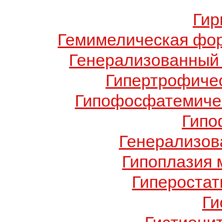
Гир
Гемимелическая фо
Генерализованный 
Гипертрофиче
Гипофосфатемичес
Гипо
Генерализов
Гипоплазия 
Гиперостат
Ги