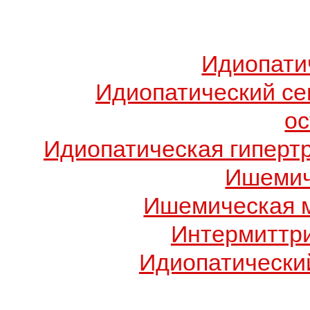
Идиопати
Идиопатический с
о
Идиопатическая гиперт
Ишемич
Ишемическая 
Интермиттр
Идиопатический