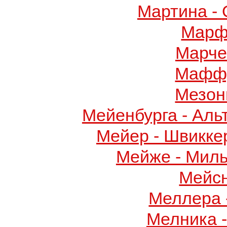
Мартина -
Марф
Марче
Маффу
Мезон
Мейенбурга - Аль
Мейер - Швикке
Мейже - Миль
Мейс
Меллера 
Мелника 