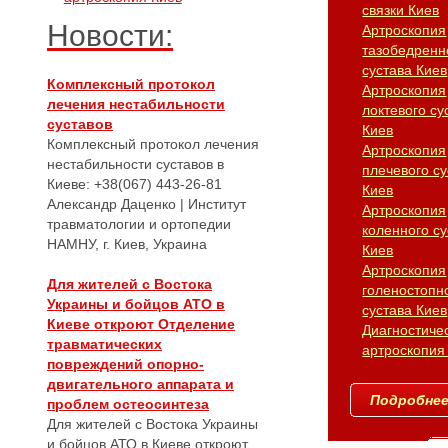
связки Киев
Новости:
Артроскопия
тазобедренн
сустава Киев
Комплексный протокол
Артроскопия
лечения нестабильности
локтевого су
суставов
Киев
Комплексный протокол лечения
Артроскопия
нестабильности суставов в
плечевого су
Киеве: +38(067) 443-26-81
Киев
Александр Даценко | Институт
Артроскопия
травматологии и ортопедии
коленного су
НАМНУ, г. Киев, Украина
Киев
Артроскопия
Для жителей с Востока
голеностопн
Украины и бойцов АТО в
сустава Киев
Киеве откроют Отделение
Диагностиче
травматических
артроскопия
повреждений опорно-
двигательного аппарата и
Подробнее.
проблем остеосинтеза
Для жителей с Востока Украины
и бойцов АТО в Киеве откроют