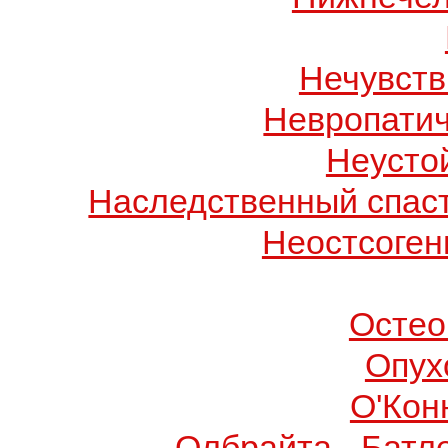
Нечувств
Невропатич
Неусто
Наследственный спас
Неостсоген
Остео
Опух
О'Кон
Олбрайта - Батл