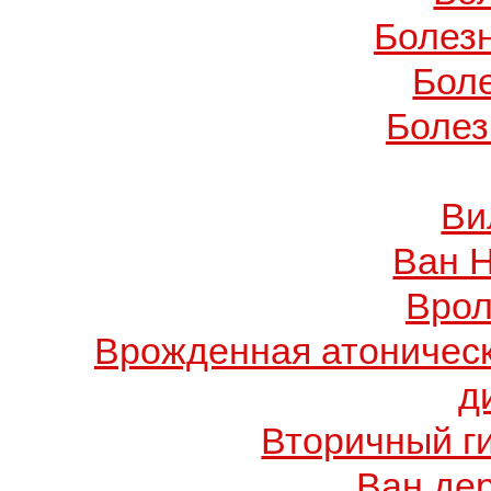
Болез
Бол
Болез
Ви
Ван 
Врол
Врожденная атоничес
д
Вторичный г
Ван де