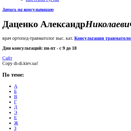
Запись на консультацию
Даценко
Александр
Николаеви
врач ортопед-травматолог выс. кат.
Консультация травматоло
Дни консультаций: пн-пт - с 9 до 18
Сайт
Copy di-di.kiev.ua!
По теме:
А
Б
В
Г
Д
Э
Е
Ж
З