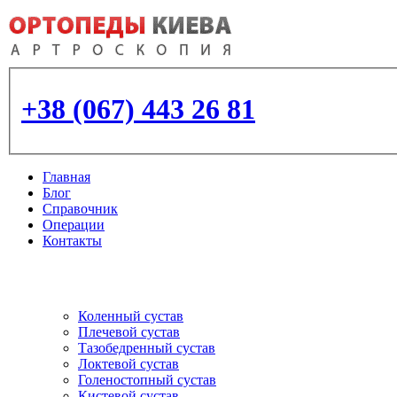
+38 (067) 443 26 81
Главная
Блог
Справочник
Операции
Контакты
Артроскопия
и протезирование суставо
Коленный сустав
Плечевой сустав
Тазобедренный сустав
Локтевой сустав
Голеностопный сустав
Кистевой сустав