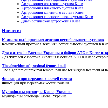
Артроскопия локтевого сустава Киев
Артроскопия плечевого сустава Киев
Артроскопия коленного сустава Киев
Артроскопия голеностопного сустава Киев
Диагностическая артроскопия Киев
Новости:
Комплексный протокол лечения нестабильности суставов
Комплексный протокол лечения нестабильности суставов в Кие
Для жителей с Востока Украины и бойцов АТО в Киеве отк
Для жителей с Востока Украины и бойцов АТО в Киеве открою
The algorithm of proximal femoral nail
The algorithm of proximal femoral nail use for surgical treatment of tr
Фиксации при переломах костей голени
Фиксации при переломах костей голени
Мультфильм ортопеды Киева, Украина
Мультфильм ортопеды Киева, Украина