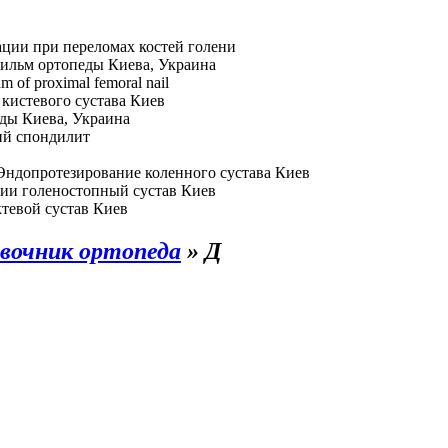
ции при переломах костей голени
ильм ортопеды Киева, Украина
hm of proximal femoral nail
кистевого сустава Киев
ды Киева, Украина
й спондилит
Эндопротезирование коленного сустава Киев
ии голеностопный сустав Киев
тевой сустав Киев
вочник ортопеда
»
Д