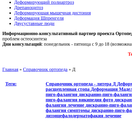
Деформирующий полиартроз
Дрепаноцитоз
Деформирующая мышечная дистония
Деформация Шпренгеля
Двусуставные люди
Информационно-консультативный партнер проекта Ортопе
проблем остеосинтеза
Дни консультаций
: понедельник - пятница с 9 до 18 (возможн
Т
Главная
»
Справочник ортопеда
»
Д
Теги:
Справочник ортопеда - литера Д
Дефор
расщепленная стопа
Деформация Маде
пиго-фалангия
дискранио-пиго-фаланг
пиго-фалангия википедия
фото дискра
фалангия
лечение дискранио-пиго-фала
фалангия
симптомы дискранио-пиго-ф
дизэнцефалодерматофакия лечение