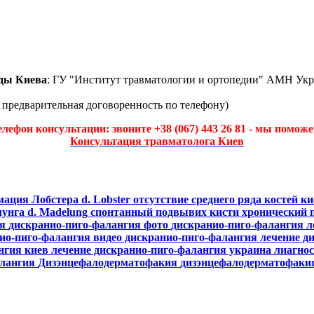
ды Киева
: ГУ "Институт травматологии и ортопедии" АМН Укр
а предварительная договоренность по телефону)
елефон консультации: звоните +38 (067) 443 26 81 - мы поможе
Консультация травматолога Киев
мация Лобстера
d. Lobster отсутствие среднего ряда костей к
лунга
d. Madelung
спонтанный подвывих кисти
хронический 
ия
дискранио-пиго-фалангия фото
дискранио-пиго-фалангия 
нио-пиго-фалангия
видео дискранио-пиго-фалангия
лечение д
нгия киев
лечение дискранио-пиго-фалангия украина
лиагно
алангия
Дизэнцефалодерматофакия
дизэнцефалодерматофак