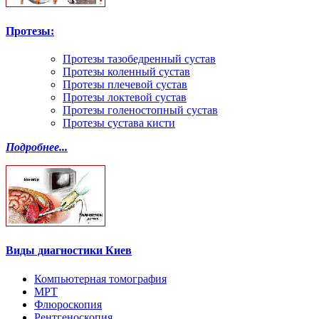
Протезы:
Протезы тазобедренный сустав
Протезы коленный сустав
Протезы плечевой сустав
Протезы локтевой сустав
Протезы голеностопный сустав
Протезы сустава кисти
Подробнее...
Виды диагностики Киев
Компьютерная томография
МРТ
Флюроскопия
Рентгеноскопия