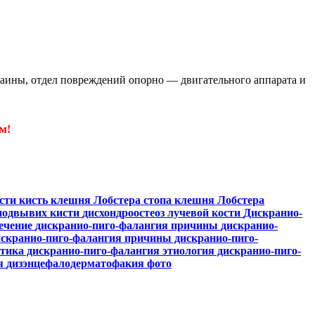
аины, отдел повреждений опорно — двигательного аппарата и
м!
исти
кисть клешня Лобстера
стопа клешня Лобстера
подвывих кисти
дисхондроостеоз лучевой кости
Дискранио-
лечение
дискранио-пиго-фалангия причины
дискранио-
искранио-пиго-фалангия
причины дискранио-пиго-
стика дискранио-пиго-фалангия
этиология дискранио-пиго-
ия
дизэнцефалодерматофакия фото