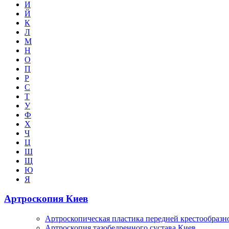
И
Й
К
Л
М
Н
О
П
Р
С
Т
У
Ф
Х
Ч
Ц
Ш
Щ
Ю
Я
Артроскопия Киев
Артроскопическая пластика передней крестообразн
Артроскопия тазобедренного сустава Киев