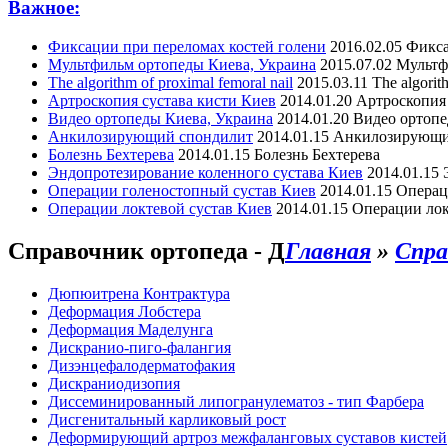
Важное:
Фиксации при переломах костей голени
2016.02.05
Фикса
Мультфильм ортопеды Киева, Украина
2015.07.02
Мультф
The algorithm of proximal femoral nail
2015.03.11
The algorit
Артроскопия сустава кисти Киев
2014.01.20
Артроскопия 
Видео ортопеды Киева, Украина
2014.01.20
Видео ортопе
Анкилозирующий спондилит
2014.01.15
Анкилозирующи
Болезнь Бехтерева
2014.01.15
Болезнь Бехтерева
Эндопротезирование коленного сустава Киев
2014.01.15
Операции голеностопный сустав Киев
2014.01.15
Операц
Операции локтевой сустав Киев
2014.01.15
Операции лок
Справочник ортопеда - Д
Главная
»
Спра
Дюпюитрена Контрактура
Деформация Лобстера
Деформация Маделунга
Дискранио-пиго-фалангия
Дизэнцефалодерматофакия
Дискраниодизопия
Диссеминированный липогранулематоз - тип Фарбера
Дисгенитальный карликовый рост
Деформирующий артроз межфаланговых суставов кистей