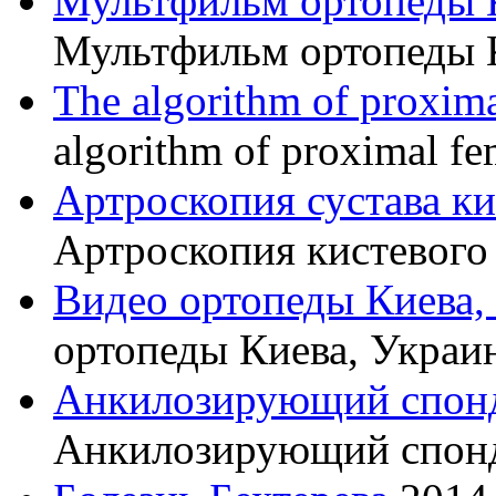
Мультфильм ортопеды 
Мультфильм ортопеды 
The algorithm of proxima
algorithm of proximal fe
Артроскопия сустава к
Артроскопия кистевого 
Видео ортопеды Киева,
ортопеды Киева, Украи
Анкилозирующий спон
Анкилозирующий спон