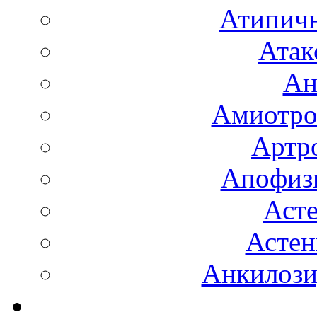
Атипичн
Атак
Ан
Амиотро
Артро
Апофизи
Аст
Астен
Анкилоз