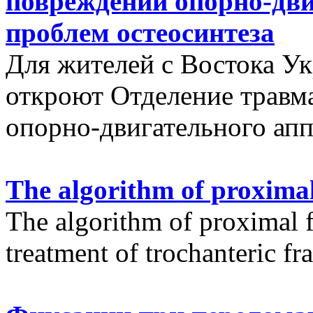
повреждений опорно-дви
проблем остеосинтеза
Для жителей с Востока У
откроют Отделение травм
опорно-двигательного апп
The algorithm of proximal
The algorithm of proximal f
treatment of trochanteric fr