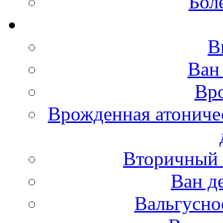
Бол
В
Ван
Вро
Врожденная атониче
Вторичный 
Ван д
Вальгусно