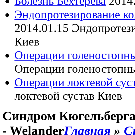
Болезнь Бехтерева
2014
Эндопротезирование ко
2014.01.15
Эндопротези
Киев
Операции голеностопны
Операции голеностопны
Операции локтевой сус
локтевой сустав Киев
Синдром Кюгельберга -
- Welander
Главная
»
С