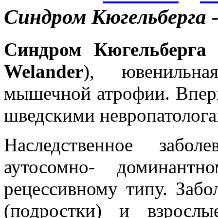
Синдром Кюгельберга 
Синдром Кюгельберга 
Welander
), ювенильна
мышечной атрофии. Вперв
шведскими невропатологам
Наследственное забол
аутосомно- доминантн
рецессивному типу. Забо
(подростки) и взрослы