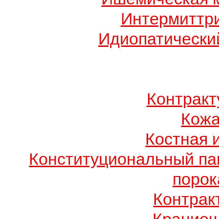
Интермиттр
Идиопатический
Контрак
Кожа
Костная 
Конституциональный п
порок
Контрак