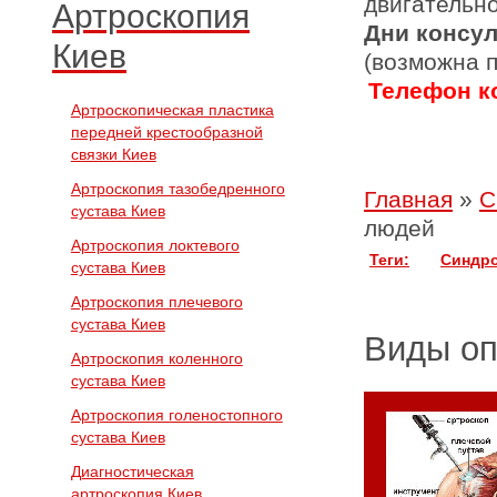
двигательн
Артроскопия
Дни консу
Киев
(возможна 
Телефон ко
Артроскопическая пластика
передней крестообразной
связки Киев
Артроскопия тазобедренного
Главная
»
С
сустава Киев
людей
Артроскопия локтевого
Теги:
Синдро
сустава Киев
Артроскопия плечевого
сустава Киев
Виды о
Артроскопия коленного
сустава Киев
Артроскопия голеностопного
сустава Киев
Диагностическая
артроскопия Киев