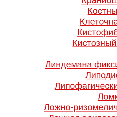
Краниош
Костны
Клеточн
Кистофиб
Кистозный
Линдемана фикси
Липоди
Липофагически
Ломк
Ложно-ризомелич