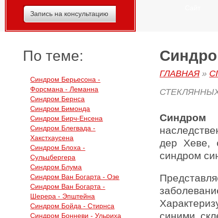
Сайт
Запись на консультацию
Синдро
По теме:
ГЛАВНАЯ
»
С
Синдром Берьесона -
Форсмана - Леманна
СТЕКЛЯННЫ
Синдром Бернса
Синдром Бимонда
Синдром 
Синдром Бирч-Енсена
Синдром Блегвада -
наследстве
Хакстхаусена
дер Хеве, 
Синдром Блоха -
синдром син
Сульцбергера
Синдром Блума
Представ
Синдром Ван Богарта - Озе
Синдром Ван Богарта -
заболева
Шерера - Эпштейна
Характери
Синдром Бойда - Стирнса
синими скл
Синдром Бонневи - Ульриха