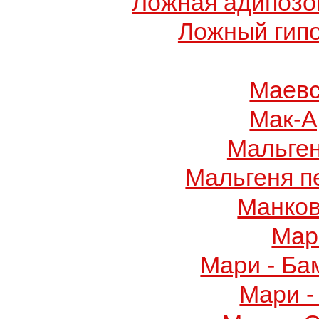
Ложная адипозо
Ложный гип
Маевс
Мак-А
Мальге
Мальгеня п
Манков
Мар
Мари - Ба
Мари -