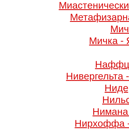
Миастенически
Метафизарн
Мич
Мичка -
Наффци
Нивергельта 
Ниде
Ниль
Нимана 
Нирхоффа 