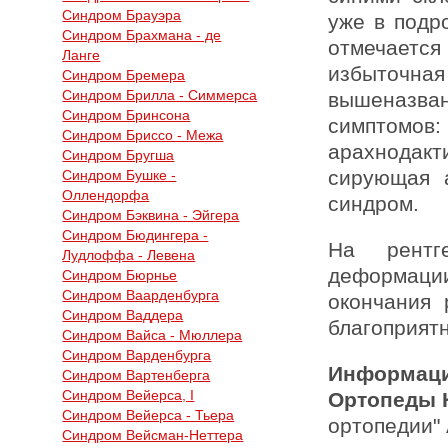
Синдром Брауэра
уже в подр
Синдром Брахмана - де
отмечаетс
Ланге
избыточна
Синдром Бремера
Синдром Брилла - Симмерса
вышеназван
Синдром Бринсона
симптомо
Синдром Бриссо - Межа
арахнодакт
Синдром Бругша
сирующая 
Синдром Бушке -
Оллендорфа
синдром.
Синдром Бэквина - Эйгера
Синдром Бюдингера -
На рентге
Лудлоффа - Левена
деформации
Синдром Бюрнье
Синдром Ваарденбурга
окончания 
Синдром Ваддера
благоприят
Синдром Вайса - Мюллера
Синдром Варденбурга
Информаци
Синдром Вартенберга
Синдром Вейерса, I
Ортопеды 
Синдром Вейерса - Тьера
ортопедии"
Синдром Вейсман-Неттера