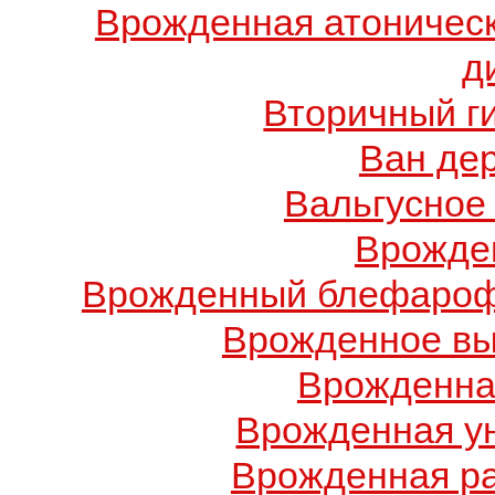
Врожденная атоничес
д
Вторичный г
Ван де
Вальгусное
Врожде
Врожденный блефарофи
Врожденное вы
Врожденна
Врожденная у
Врожденная ра