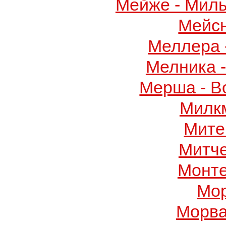
Мейже - Миль
Мейс
Меллера 
Мелника 
Мерша - В
Милк
Мите
Митч
Монте
Мор
Морва