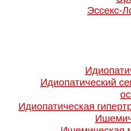
Эссекс-Л
Идиопати
Идиопатический с
о
Идиопатическая гиперт
Ишемич
Ишемическая 