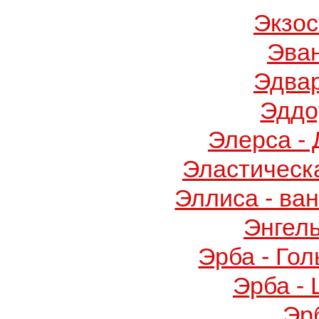
Экзос
Эва
Эдва
Эддо
Элерса -
Эластическ
Эллиса - ва
Энгел
Эрба - Го
Эрба -
Эр