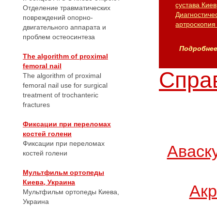
сустава Киев
Отделение травматических
Диагностиче
повреждений опорно-
артроскопия
двигательного аппарата и
проблем остеосинтеза
Подробнее.
The algorithm of proximal
femoral nail
Справ
The algorithm of proximal
femoral nail use for surgical
treatment of trochanteric
fractures
Фиксации при переломах
костей голени
Фиксации при переломах
Аваск
костей голени
Мультфильм ортопеды
Киева, Украина
Акр
Мультфильм ортопеды Киева,
Украина