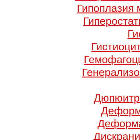
Гипоплазия 
Гиперостат
Ги
Гистиоци
Гемофагоц
Генерализо
Дюпюитр
Деформ
Деформа
Дискрани