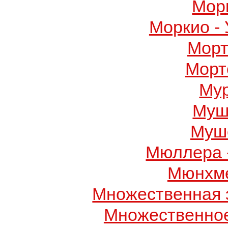
Мор
Моркио -
Морт
Морт
Му
Муш
Муше
Мюллера 
Мюнхме
Множественная 
Множественно