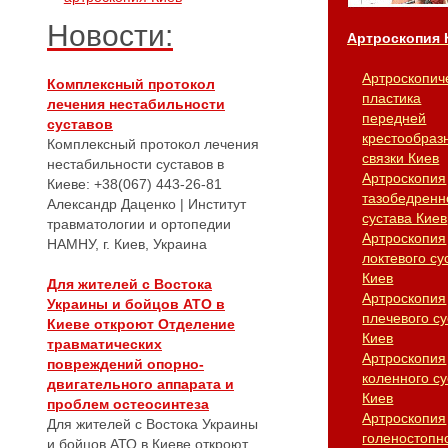
Новости:
Артроскопия 
Артроскопич
Комплексный протокол
пластика
лечения нестабильности
передней
суставов
крестообраз
Комплексный протокол лечения
связки Киев
нестабильности суставов в
Артроскопия
Киеве: +38(067) 443-26-81
тазобедренн
Александр Даценко | Институт
сустава Киев
травматологии и ортопедии
Артроскопия
НАМНУ, г. Киев, Украина
локтевого су
Киев
Для жителей с Востока
Артроскопия
Украины и бойцов АТО в
плечевого су
Киеве откроют Отделение
Киев
травматических
Артроскопия
повреждений опорно-
коленного су
двигательного аппарата и
Киев
проблем остеосинтеза
Артроскопия
Для жителей с Востока Украины
голеностопн
и бойцов АТО в Киеве откроют