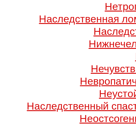
Нетро
Наследственная лом
Наследс
Нижнечел
Нечувств
Невропатич
Неусто
Наследственный спас
Неостсоген