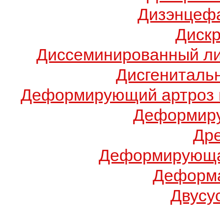
Дизэнцеф
Диск
Диссеминированный ли
Дисгениталь
Деформирующий артроз 
Деформиру
Др
Деформирующа
Деформа
Двусу