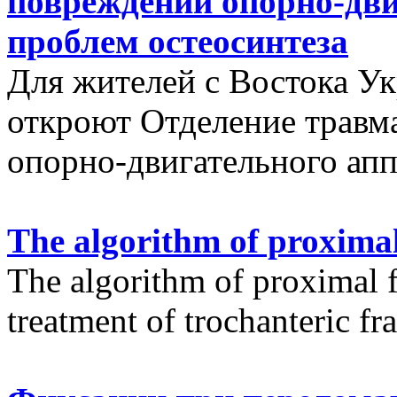
повреждений опорно-дви
проблем остеосинтеза
Для жителей с Востока У
откроют Отделение травм
опорно-двигательного апп
The algorithm of proximal
The algorithm of proximal f
treatment of trochanteric fr