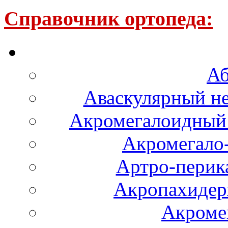
Справочник ортопеда:
Аб
Аваскулярный не
Акромегалоидный 
Акромегало
Артро-перика
Акропахидер
Акроме