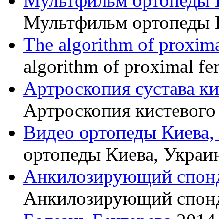
Мультфильм ортопеды 
Мультфильм ортопеды 
The algorithm of proxima
algorithm of proximal fe
Артроскопия сустава к
Артроскопия кистевого 
Видео ортопеды Киева,
ортопеды Киева, Украи
Анкилозирующий спон
Анкилозирующий спон