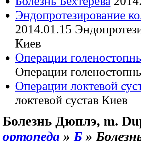
Болезнь Бехтерева
2014
Эндопротезирование ко
2014.01.15
Эндопротези
Киев
Операции голеностопны
Операции голеностопны
Операции локтевой сус
локтевой сустав Киев
Болезнь Дюплэ, m. Du
ортопеда
»
Б
»
Болезн