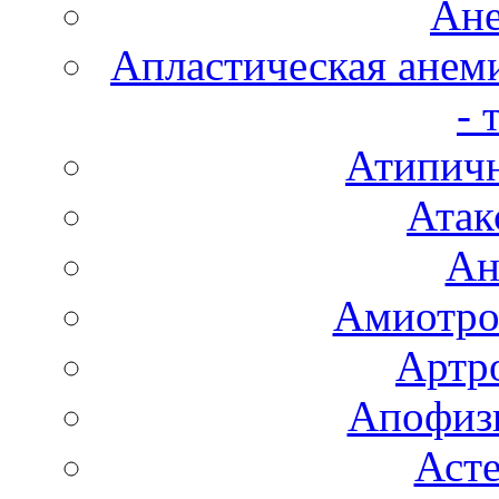
Ане
Апластическая анем
- 
Атипичн
Атак
Ан
Амиотро
Артро
Апофизи
Аст