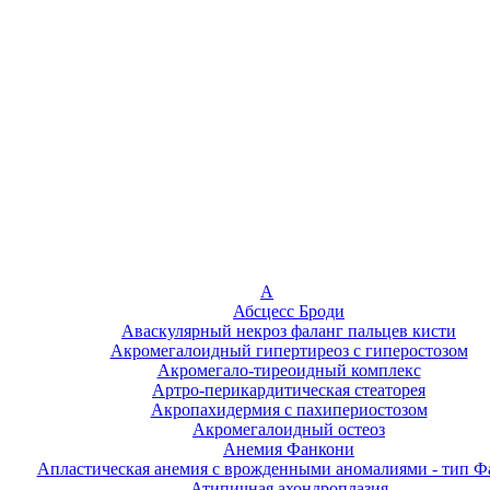
А
Абсцесс Броди
Аваскулярный некроз фаланг пальцев кисти
Акромегалоидный гипертиреоз с гиперостозом
Акромегало-тиреоидный комплекс
Артро-перикардитическая стеаторея
Акропахидермия с пахипериостозом
Акромегалоидный остеоз
Анемия Фанкони
Апластическая анемия с врожденными аномалиями - тип Ф
Атипичная ахондроплазия