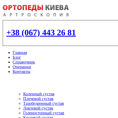
+38 (067) 443 26 81
Главная
Блог
Справочник
Операции
Контакты
Артроскопия
и протезирование суставо
Коленный сустав
Плечевой сустав
Тазобедренный сустав
Локтевой сустав
Голеностопный сустав
Кистевой сустав