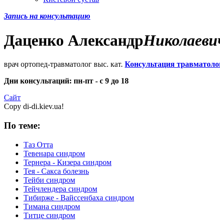
Запись на консультацию
Даценко
Александр
Николаеви
врач ортопед-травматолог выс. кат.
Консультация травматоло
Дни консультаций: пн-пт - с 9 до 18
Сайт
Copy di-di.kiev.ua!
По теме:
Таз Отта
Тевенара синдром
Тернера - Кизера синдром
Тея - Сакса болезнь
Тейби синдром
Тейчлендера синдром
Тибирже - Вайссенбаха синдром
Тимана синдром
Титце синдром