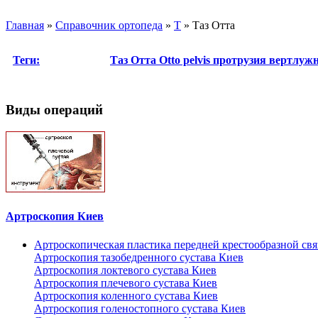
Главная
»
Справочник ортопеда
»
Т
»
Таз Отта
Теги:
Таз Отта
Otto pelvis
протрузия вертлуж
Виды операций
Артроскопия Киев
Артроскопическая пластика передней крестообразной св
Артроскопия тазобедренного сустава Киев
Артроскопия локтевого сустава Киев
Артроскопия плечевого сустава Киев
Артроскопия коленного сустава Киев
Артроскопия голеностопного сустава Киев