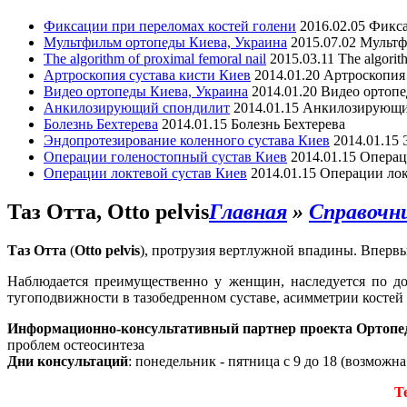
Фиксации при переломах костей голени
2016.02.05
Фикса
Мультфильм ортопеды Киева, Украина
2015.07.02
Мультф
The algorithm of proximal femoral nail
2015.03.11
The algorit
Артроскопия сустава кисти Киев
2014.01.20
Артроскопия 
Видео ортопеды Киева, Украина
2014.01.20
Видео ортопе
Анкилозирующий спондилит
2014.01.15
Анкилозирующи
Болезнь Бехтерева
2014.01.15
Болезнь Бехтерева
Эндопротезирование коленного сустава Киев
2014.01.15
Операции голеностопный сустав Киев
2014.01.15
Операц
Операции локтевой сустав Киев
2014.01.15
Операции лок
Таз Отта, Otto pelvis
Главная
»
Справочн
Таз Отта
(
Otto pelvis
), протрузия вертлужной впадины. Впервы
Наблюдается преимущественно у женщин, наследуется по до
тугоподвижности в тазобедренном суставе, асимметрии костей т
Информационно-консультативный партнер проекта Ортопе
проблем остеосинтеза
Дни консультаций
: понедельник - пятница с 9 до 18 (возможн
Т