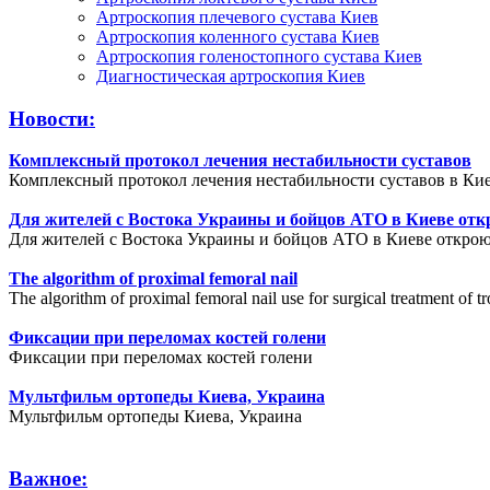
Артроскопия плечевого сустава Киев
Артроскопия коленного сустава Киев
Артроскопия голеностопного сустава Киев
Диагностическая артроскопия Киев
Новости:
Комплексный протокол лечения нестабильности суставов
Комплексный протокол лечения нестабильности суставов в Кие
Для жителей с Востока Украины и бойцов АТО в Киеве отк
Для жителей с Востока Украины и бойцов АТО в Киеве открою
The algorithm of proximal femoral nail
The algorithm of proximal femoral nail use for surgical treatment of tr
Фиксации при переломах костей голени
Фиксации при переломах костей голени
Мультфильм ортопеды Киева, Украина
Мультфильм ортопеды Киева, Украина
Важное: