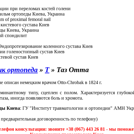
ции при переломах костей голени
ильм ортопеды Киева, Украина
hm of proximal femoral nail
кистевого сустава Киев
ды Киева, Украина
й спондилит
Эндопротезирование коленного сустава Киев
ии голеностопный сустав Киев
тевой сустав Киев
ик ортопеда
»
Т
»
Таз Отта
е описан немецким врачом Otto-Chrobak в 1824 г.
минантному типу, сцеплен с полом. Характеризуется глубокой
аза, иногда появляются боль и хромота.
ды Киева
: ГУ "Институт травматологии и ортопедии" АМН Укр
а предварительная договоренность по телефону)
елефон консультации: звоните +38 (067) 443 26 81 - мы поможе