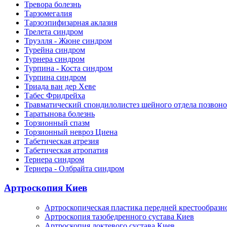
Тревора болезнь
Тарзомегалия
Тарзоэпифизарная аклазия
Трелета синдром
Труэлля - Жюне синдром
Турейна синдром
Турнера синдром
Турпина - Коста синдром
Турпина синдром
Триада ван дер Хеве
Табес Фридрейха
Травматический спондилолистез шейного отдела позвоно
Таратынова болезнь
Торзионный спазм
Торзионный невроз Циена
Табетическая атрезия
Табетическая атропатия
Тернера синдром
Тернера - Олбрайта синдром
Артроскопия Киев
Артроскопическая пластика передней крестообразн
Артроскопия тазобедренного сустава Киев
Артроскопия локтевого сустава Киев