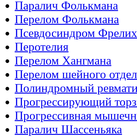
Паралич Фолькмана
Перелом Фолькмана
Псевдосиндром Фрелих
Перотелия
Перелом Хангмана
Перелом шейного отдел
Полиндромный ревмат
Прогрессирующий торз
Прогрессивная мышечн
Паралич Шассеньяка