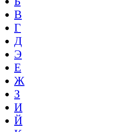
Б
В
Г
Д
Э
Е
Ж
З
И
Й