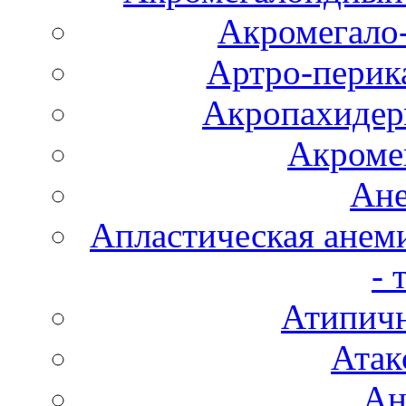
Акромегало
Артро-перика
Акропахидер
Акроме
Ане
Апластическая анем
- 
Атипичн
Атак
Ан