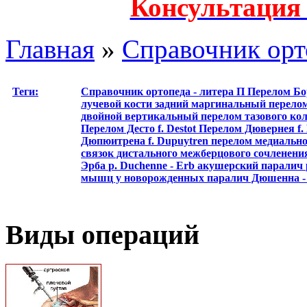
Консультация
Главная
»
Справочник орт
Теги:
Справочник ортопеда - литера П
Перелом Б
лучевой кости
задний маргинальный перело
двойной вертикальный перелом тазового ко
Перелом Десто
f. Destot
Перелом Дювернея
f
Дюпюитрена
f. Dupuytren
перелом медиальн
связок дистального межберцового сочленен
Эрба
р. Duchenne - Erb
акушерский паралич
мышц у новорожденных
паралич Дюшенна 
Виды операций