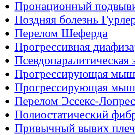
Пронационный подвывих
Поздняя болезнь Гурле
Перелом Шеферда
Прогрессивная диафиза
Псевдопаралитическая 
Прогрессирующая мыш
Прогрессирующая мыше
Перелом Эссекс-Лопре
Полиостатический фиб
Привычный вывих плеч