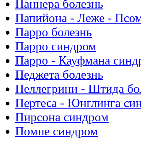
Паннера болезнь
Папийона - Леже - Псо
Парро болезнь
Парро синдром
Парро - Кауфмана синд
Педжета болезнь
Пеллегрини - Штида бо
Пертеса - Юнглинга си
Пирсона синдром
Помпе синдром