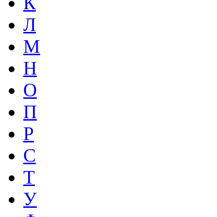
К
Л
М
Н
О
П
Р
С
Т
У