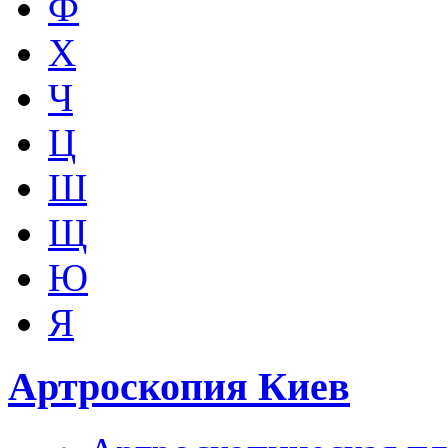
Ф
Х
Ч
Ц
Ш
Щ
Ю
Я
Артроскопия Киев