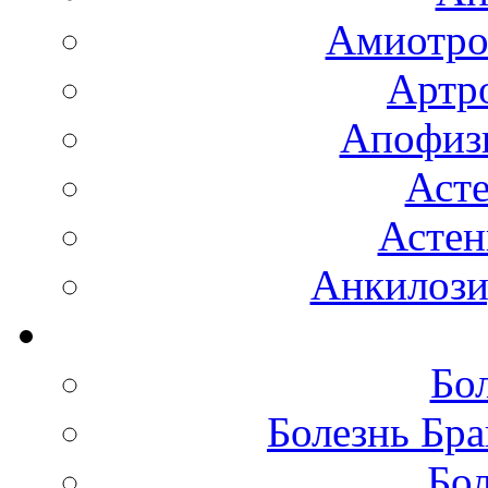
Амиотро
Артро
Апофизи
Аст
Астен
Анкилоз
Бо
Болезнь Бра
Бол