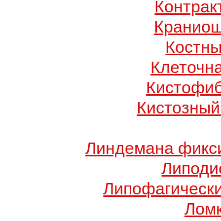
Контрак
Краниош
Костны
Клеточн
Кистофиб
Кистозный
Линдемана фикси
Липоди
Липофагически
Ломк