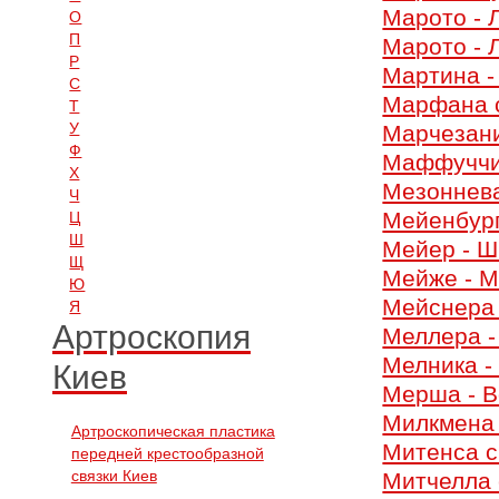
Марото - 
О
П
Марото - 
Р
Мартина -
С
Марфана 
Т
У
Марчезан
Ф
Маффуччи
Х
Мезоннев
Ч
Мейенбург
Ц
Ш
Мейер - Ш
Щ
Мейже - М
Ю
Мейснера
Я
Артроскопия
Меллера -
Мелника -
Киев
Мерша - В
Милкмена
Артроскопическая пластика
Митенса 
передней крестообразной
связки Киев
Митчелла