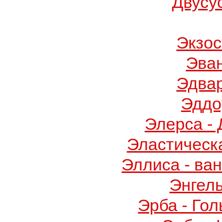
Двусу
Экзос
Эва
Эдва
Эддо
Элерса -
Эластическ
Эллиса - ва
Энгел
Эрба - Го