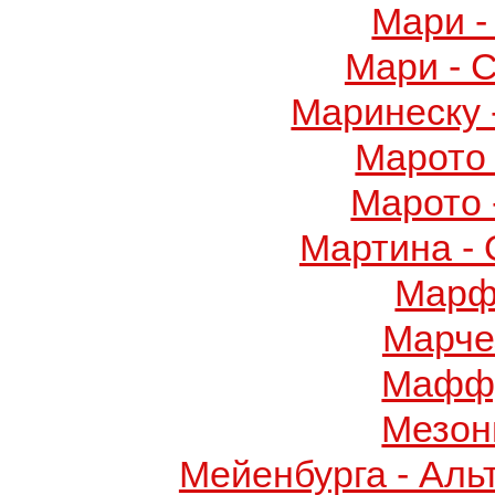
Мари -
Мари - 
Маринеску 
Марото 
Марото 
Мартина -
Марф
Марче
Маффу
Мезон
Мейенбурга - Аль