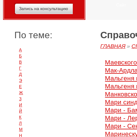
Сайт
Запись на консультацию
Справоч
По теме:
ГЛАВНАЯ
»
С
А
Б
Маевского
В
Г
Мак-Ардла
Д
Мальгеня
Э
Мальгеня 
Е
Ж
Манковско
З
Мари синд
И
Мари - Ба
Й
Мари - Ле
К
Л
Мари - Се
М
Маринеску
Н