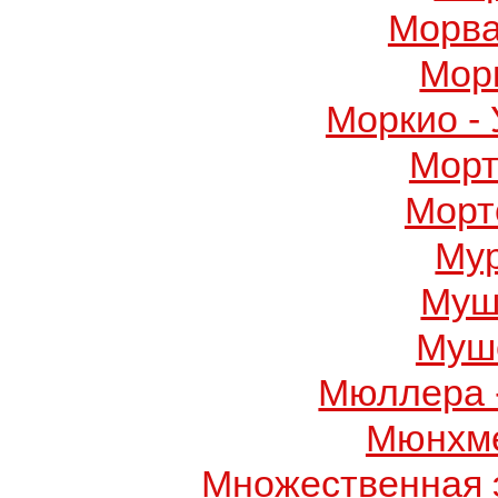
Морва
Мор
Моркио -
Морт
Морт
Му
Муш
Муше
Мюллера 
Мюнхме
Множественная 