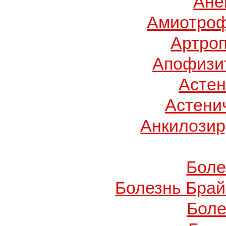
Ане
Амиотроф
Артроп
Апофизит
Асте
Астени
Анкилози
Боле
Болезнь Брай
Боле