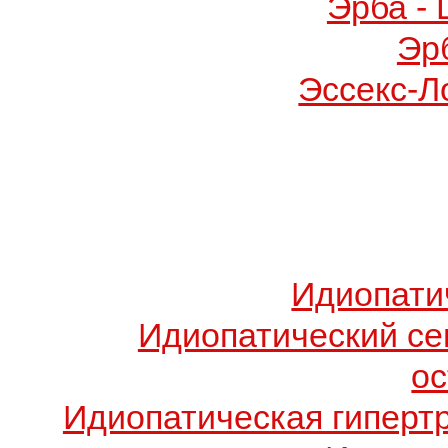
Эрба -
Эр
Эссекс-Л
Идиопати
Идиопатический с
о
Идиопатическая гиперт