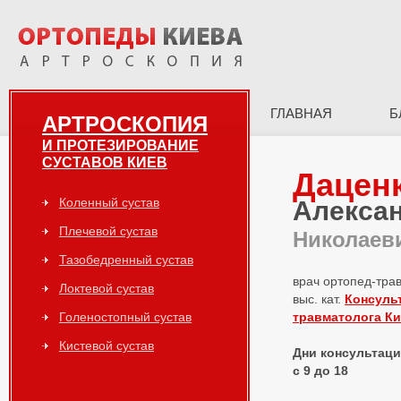
ГЛАВНАЯ
Б
АРТРОСКОПИЯ
И ПРОТЕЗИРОВАНИЕ
СУСТАВОВ КИЕВ
Дацен
Коленный сустав
Алекса
Плечевой сустав
Николаев
Тазобедренный сустав
врач ортопед-тра
Локтевой сустав
выс. кат.
Консуль
Голеностопный сустав
травматолога К
Кистевой сустав
Дни консультаций
с 9 до 18