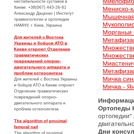
Миелофиб
нестабильности суставов в
Киеве: +38(067) 443-26-81
Мениско-к
Александр Даценко | Институт
Мышечная
травматологии и ортопедии
Мукополис
НАМНУ, г. Киев, Украина
Морганьи 
Для жителей с Востока
Метафиза
Украины и бойцов АТО в
Множестве
Киеве откроют Отделение
Множеств
травматических
повреждений опорно-
Миастенич
двигательного аппарата и
Метафиза
проблем остеосинтеза
Мичка си
Для жителей с Востока Украины
и бойцов АТО в Киеве откроют
Мичка - Я
Отделение травматических
повреждений опорно-
Информаци
двигательного аппарата и
Ортопеды 
проблем остеосинтеза
ортопедии"
The algorithm of proximal
двигательн
femoral nail
Дни консу
The algorithm of proximal