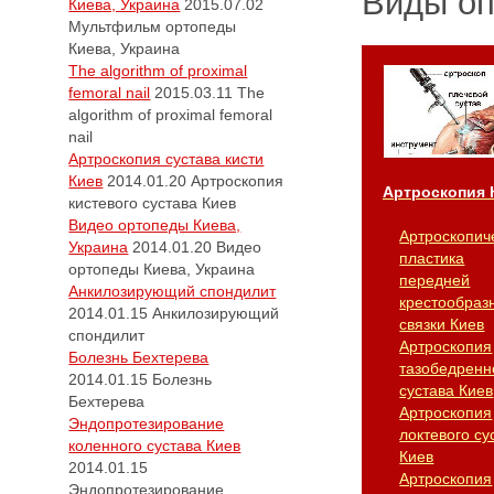
Виды о
Киева, Украина
2015.07.02
Мультфильм ортопеды
Киева, Украина
The algorithm of proximal
femoral nail
2015.03.11
The
algorithm of proximal femoral
nail
Артроскопия сустава кисти
Киев
2014.01.20
Артроскопия
Артроскопия 
кистевого сустава Киев
Видео ортопеды Киева,
Артроскопич
Украина
2014.01.20
Видео
пластика
ортопеды Киева, Украина
передней
Анкилозирующий спондилит
крестообраз
2014.01.15
Анкилозирующий
связки Киев
спондилит
Артроскопия
Болезнь Бехтерева
тазобедренн
2014.01.15
Болезнь
сустава Киев
Бехтерева
Артроскопия
Эндопротезирование
локтевого су
коленного сустава Киев
Киев
2014.01.15
Артроскопия
Эндопротезирование