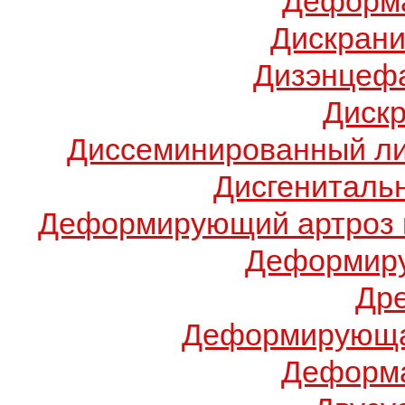
Деформа
Дискрани
Дизэнцеф
Диск
Диссеминированный ли
Дисгениталь
Деформирующий артроз 
Деформиру
Др
Деформирующа
Деформа