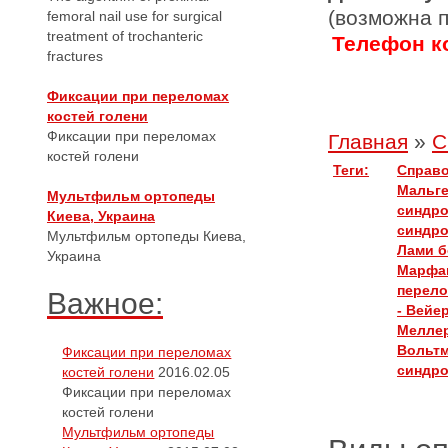
(возможна 
femoral nail use for surgical
treatment of trochanteric
Телефон ко
fractures
Фиксации при переломах
костей голени
Фиксации при переломах
Главная
»
С
костей голени
Теги:
Справо
Мальг
Мультфильм ортопеды
синдр
Киева, Украина
синдр
Мультфильм ортопеды Киева,
Лами 
Украина
Марфа
перел
Важное:
- Вейе
Меллер
Вольт
Фиксации при переломах
синдр
костей голени
2016.02.05
Фиксации при переломах
костей голени
Мультфильм ортопеды