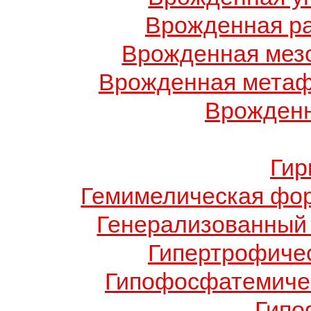
Врожденная ра
Врожденная мез
Врожденная метаф
Врожденн
Гир
Гемимелическая фо
Генерализованный 
Гипертрофиче
Гипофосфатемичес
Гипо