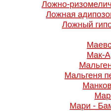
Ложно-ризомелич
Ложная адипозо
Ложный гип
Маевс
Мак-А
Мальге
Мальгеня п
Манков
Мар
Мари - Ба