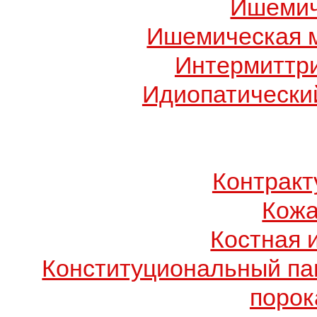
Ишемич
Ишемическая 
Интермиттр
Идиопатический
Контрак
Кожа
Костная 
Конституциональный п
порок