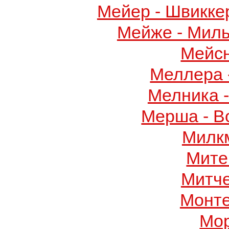
Мейер - Швикке
Мейже - Миль
Мейс
Меллера 
Мелника 
Мерша - В
Милк
Мите
Митч
Монте
Мор