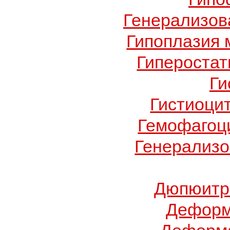
Генерализов
Гипоплазия 
Гиперостат
Ги
Гистиоци
Гемофагоц
Генерализо
Дюпюитр
Деформ