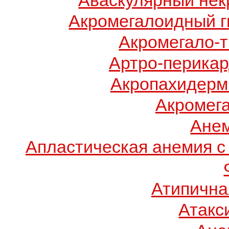
Аваскулярный нек
Акромегалоидный г
Акромегало-
Артро-перикар
Акропахидерм
Акромег
Ане
Апластическая анемия с
Атипична
Атакс