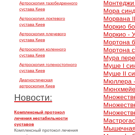
Монтеджи
Артроскопия тазобедренного
сустава Киев
Мора син
Морвана I
Артроскопия локтевого
сустава Киев
Моркио бо
Моркио - 
Артроскопия плечевого
сустава Киев
Мортона 
Мортона 
Артроскопия коленного
сустава Киев
Мура пер
Артроскопия голеностопного
Муше I си
сустава Киев
Муше II с
Диагностическая
Мюллера -
артроскопия Киев
Мюнхмейе
Новости:
Множестве
Множеств
Множеств
Комплексный протокол
лечения нестабильности
Мастрогас
суставов
Мышечная
Комплексный протокол лечения