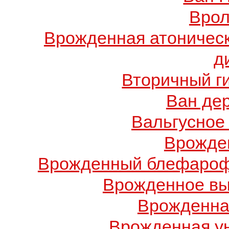
Врол
Врожденная атоничес
д
Вторичный г
Ван де
Вальгусное
Врожде
Врожденный блефарофи
Врожденное вы
Врожденна
Врожденная у