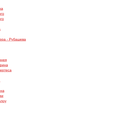
ка
ого
ого
а
ера - Рубашева
рнея
ерина
Пертеса
а
она
ми
рлоу