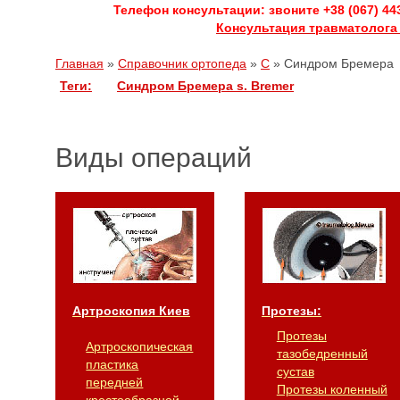
Телефон консультации: звоните +38 (067) 44
Консультация травматолога
Главная
»
Справочник ортопеда
»
С
»
Синдром Бремера
Теги:
Синдром Бремера
s. Bremer
Виды операций
Артроскопия Киев
Протезы:
Протезы
Артроскопическая
тазобедренный
пластика
сустав
передней
Протезы коленный