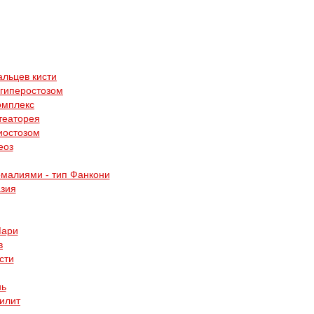
альцев кисти
 гиперостозом
омплекс
театорея
иостозом
еоз
малиями - тип Фанкони
зия
Мари
в
сти
нь
илит