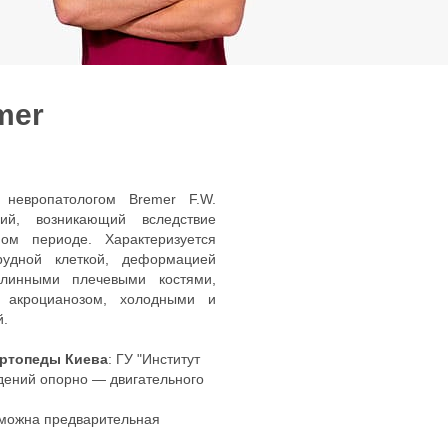
mer
 невропатологом Bremer F.W.
ий, возникающий вследствие
ом периоде. Характеризуется
рудной клеткой, деформацией
линными плечевыми костями,
, акроцианозом, холодными и
й.
Ортопеды Киева
: ГУ "Институт
дений опорно — двигательного
озможна предварительная