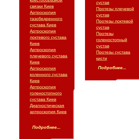
крестообразной
сустав
связки Киев
Протезы плечевой
Артроскопия
сустав
тазобедренного
Протезы локтевой
сустава Киев
сустав
Артроскопия
Протезы
локтевого сустава
голеностопный
Киев
сустав
Артроскопия
Протезы сустава
плечевого сустава
кисти
Киев
Подробнее...
Артроскопия
коленного сустава
Киев
Артроскопия
голеностопного
сустава Киев
Диагностическая
артроскопия Киев
Подробнее...