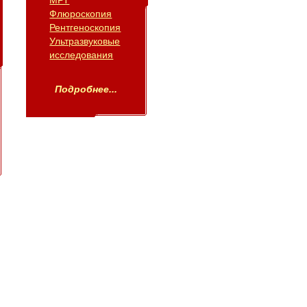
МРТ
Флюроскопия
Рентгеноскопия
Ультразвуковые
исследования
Подробнее...