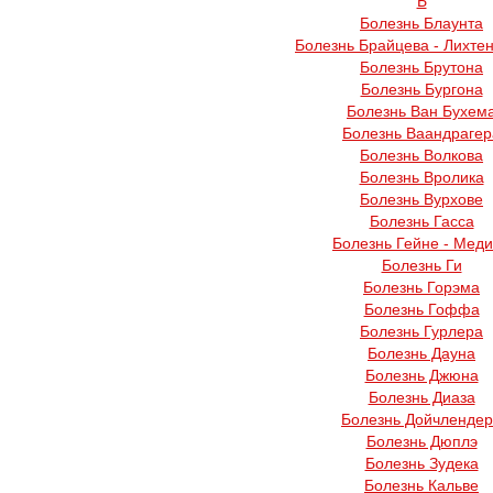
Б
Болезнь Блаунта
Болезнь Брайцева - Лихте
Болезнь Брутона
Болезнь Бургона
Болезнь Ван Бухем
Болезнь Ваандрагер
Болезнь Волкова
Болезнь Вролика
Болезнь Вурхове
Болезнь Гасса
Болезнь Гейне - Мед
Болезнь Ги
Болезнь Горэма
Болезнь Гоффа
Болезнь Гурлера
Болезнь Дауна
Болезнь Джюна
Болезнь Диаза
Болезнь Дойчленде
Болезнь Дюплэ
Болезнь Зудека
Болезнь Кальве