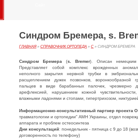
Сайт
Синдром Бремера, s. Bre
ГЛАВНАЯ
»
СПРАВОЧНИК ОРТОПЕДА
»
С
»
СИНДРОМ БРЕМЕРА
Синдром
Бремера
(
s. Bremer
). Описан немецким
Представляет собой комплекс врожденных аномал
неполного закрытия нервной трубки в эмбриональн
расщеплением дужек позвонков, воронкообразной г
пальцев в виде барабанных палочек, чрезмерно д
арефлексией, нарушением кожной чувствительности
влажными ладонями и стопами, гипертрихозом, никтурие
Информационно-консультативный партнер проекта 
травматологии и ортопедии" АМН Украины, отдел повреж
аппарата и проблем остеосинтеза
Дни консультаций
: понедельник - пятница с 9 до 18 (в
договоренность по телефону)