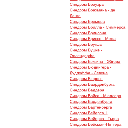
Синдром Брауэра
Синдром Брахмана - де
Ланге
Синдром Бремера
Синдром Брилла - Симмерса
Синдром Бринсона
Синдром Бриссо - Межа
Синдром Бругша
Синдром Бушке -
Оллендорфа
Синдром Бэквина - Эйгера
Синдром Бюдингера -
Лудлоффа - Левена
Синдром Бюрнье
Синдром Ваарденбурга
Синдром Ваддера
Синдром Вайса - Мюллера
Синдром Варденбурга
Синдром Вартенберга
Синдром Вейерса, I
Синдром Вейерса - Тьера
Синдром Вейсман-Неттера