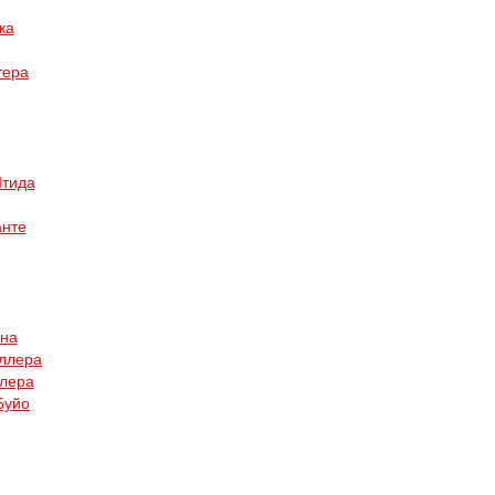
ка
тера
Штида
анте
ена
ллера
алера
Буйо