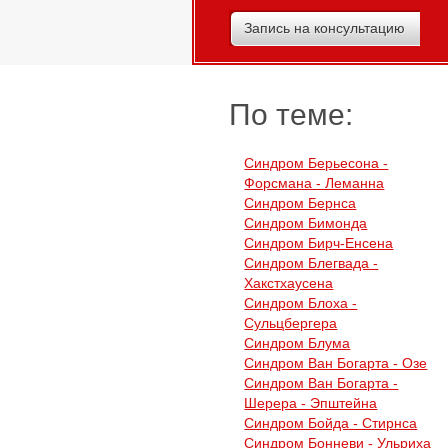
Запись на консультацию
По теме:
Синдром Берьесона -
Форсмана - Леманна
Синдром Бернса
Синдром Бимонда
Синдром Бирч-Енсена
Синдром Блегвада -
Хакстхаусена
Синдром Блоха -
Сульцбергера
Синдром Блума
Синдром Ван Богарта - Озе
Синдром Ван Богарта -
Шерера - Эпштейна
Синдром Бойда - Стирнса
Синдром Бонневи - Ульриха