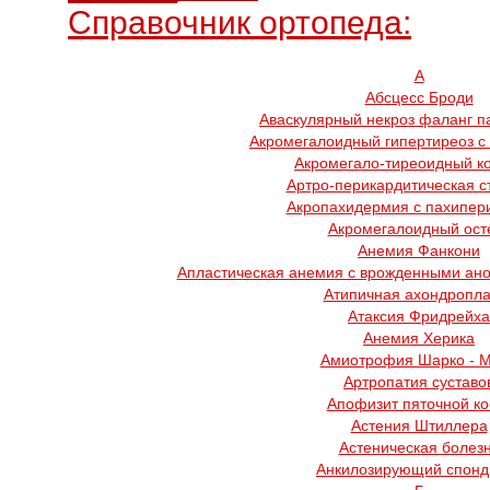
Справочник ортопеда:
А
Абсцесс Броди
Аваскулярный некроз фаланг п
Акромегалоидный гипертиреоз с
Акромегало-тиреоидный к
Артро-перикардитическая с
Акропахидермия с пахипер
Акромегалоидный ост
Анемия Фанкони
Апластическая анемия с врожденными ано
Атипичная ахондропла
Атаксия Фридрейха
Анемия Херика
Амиотрофия Шарко - 
Артропатия суставо
Апофизит пяточной ко
Астения Штиллера
Астеническая болез
Анкилозирующий спонд