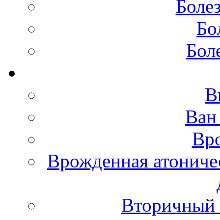
Боле
Бо
Бол
В
Ван
Вро
Врожденная атониче
Вторичный 