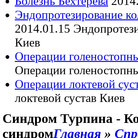
Болезнь Бехтерева
2014
Эндопротезирование ко
2014.01.15
Эндопротези
Киев
Операции голеностопны
Операции голеностопны
Операции локтевой сус
локтевой сустав Киев
Cиндром Турпина - Ко
синдром
Главная
»
Спр