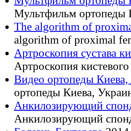
Мультфильм ортопеды 
Мультфильм ортопеды 
The algorithm of proxima
algorithm of proximal fe
Артроскопия сустава к
Артроскопия кистевого 
Видео ортопеды Киева,
ортопеды Киева, Украи
Анкилозирующий спон
Анкилозирующий спон