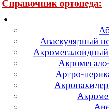
Справочник ортопеда:
Аб
Аваскулярный не
Акромегалоидный 
Акромегало
Артро-перика
Акропахидер
Акроме
Ане