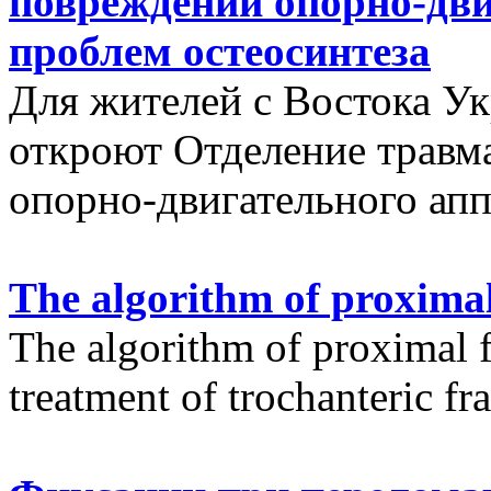
повреждений опорно-дви
проблем остеосинтеза
Для жителей с Востока У
откроют Отделение травм
опорно-двигательного апп
The algorithm of proximal
The algorithm of proximal f
treatment of trochanteric fr