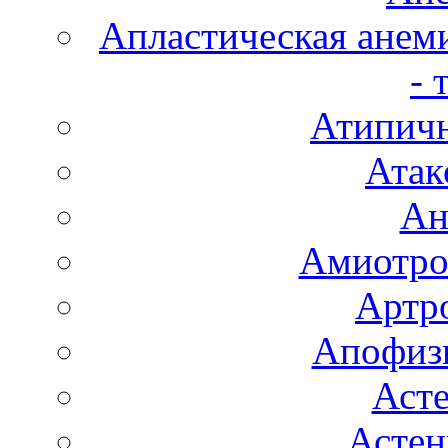
Апластическая анем
- 
Атипичн
Атак
Ан
Амиотро
Артро
Апофизи
Аст
Астен