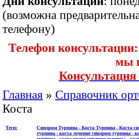
Дни консультаций
: поне
(возможна предварительн
телефону)
Телефон консультации: з
мы 
Консультация
Главная
»
Справочник орт
Коста
Теги:
Cиндром Турпина - Коста
Турпина - Коста с
турпина - коста лечение
cиндром турпина - 
турпина - коста
видео cиндром турпина - кос