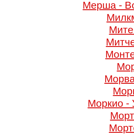
Мерша - В
Милк
Мите
Митч
Монте
Мор
Морва
Мор
Моркио -
Морт
Морт