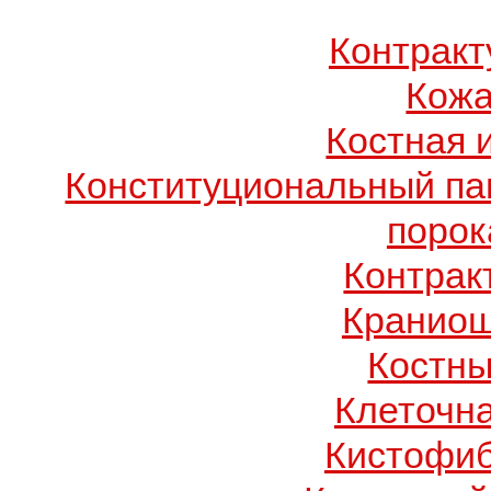
Контрак
Кожа
Костная 
Конституциональный п
порок
Контрак
Краниош
Костны
Клеточн
Кистофиб