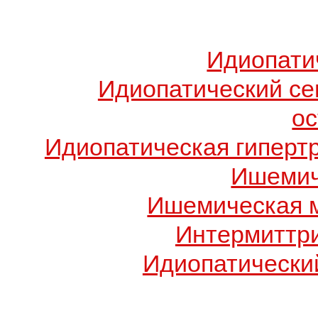
Идиопати
Идиопатический с
о
Идиопатическая гиперт
Ишемич
Ишемическая 
Интермиттр
Идиопатический