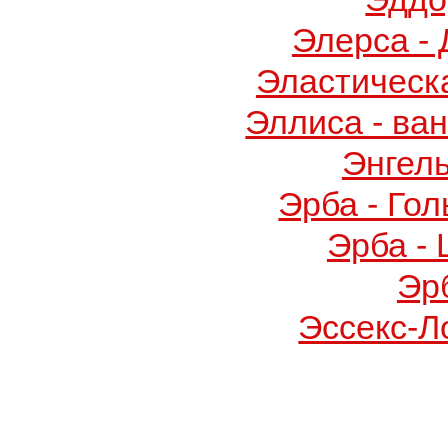
Элерса -
Эластическ
Эллиса - ва
Энгел
Эрба - Го
Эрба -
Эр
Эссекс-Л