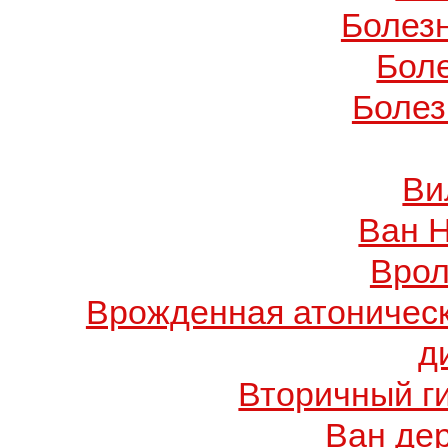
Болез
Бол
Болез
Ви
Ван 
Врол
Врожденная атоничес
д
Вторичный г
Ван де