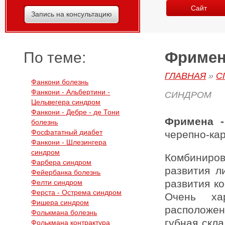
Сайт
Запись на консультацию
Фримен
По теме:
ГЛАВНАЯ
»
С
Фанкони болезнь
Фанкони - Альбертини -
СИНДРОМ
Цельвегера синдром
Фанкони - Дебре - де Тони
Фримена 
болезнь
Фосфататный диабет
черепно-ка
Фанкони - Шлезингера
синдром
Комбиниро
Фарбера синдром
развития л
Фейербанка болезнь
развития ко
Фелти синдром
Ферста - Острема синдром
Очень ха
Фишера синдром
расположе
Фолькмана болезнь
губная скл
Фолькмана контрактура