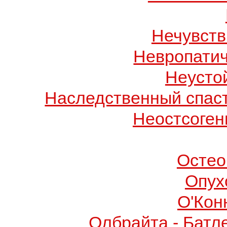
Нечувств
Невропатич
Неусто
Наследственный спас
Неостсоген
Остео
Опух
О'Кон
Олбрайта - Батл