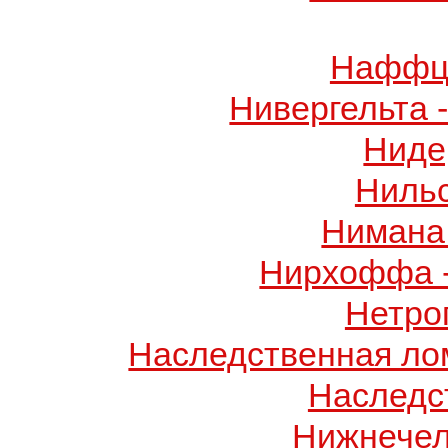
Наффци
Нивергельта 
Ниде
Ниль
Нимана 
Нирхоффа 
Нетро
Наследственная лом
Наследс
Нижнечел