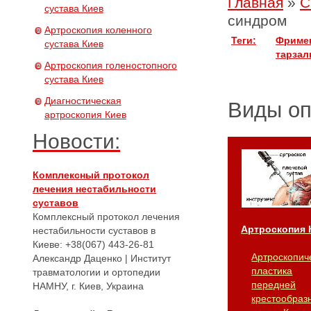
Главная
»
С
сустава Киев
синдром
Артроскопия коленного
Теги:
Фримен
сустава Киев
тарзал
Артроскопия голеностопного
сустава Киев
Диагностическая
Виды о
артроскопия Киев
Новости:
Комплексный протокол
лечения нестабильности
суставов
Комплексный протокол лечения
Артроскопия 
нестабильности суставов в
Киеве: +38(067) 443-26-81
Артроскопич
Александр Даценко | Институт
пластика
травматологии и ортопедии
передней
НАМНУ, г. Киев, Украина
крестообраз