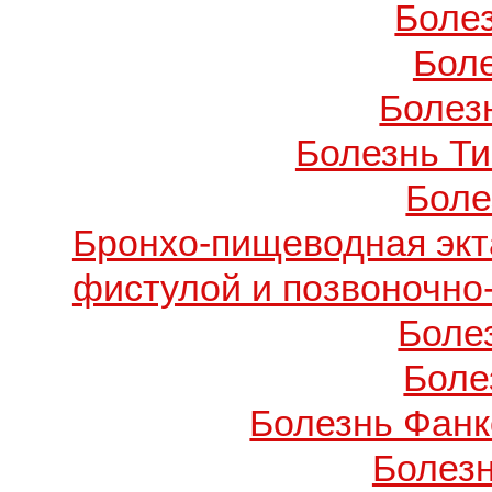
Боле
Бол
Болезн
Болезнь Т
Боле
Бронхо-пищеводная экт
фистулой и позвоночно
Боле
Боле
Болезнь Фанко
Болез