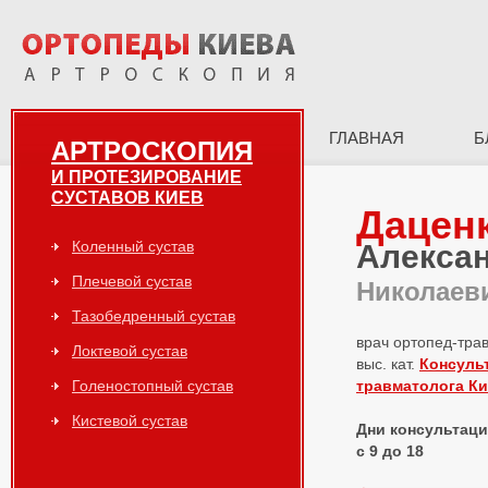
ГЛАВНАЯ
Б
АРТРОСКОПИЯ
И ПРОТЕЗИРОВАНИЕ
СУСТАВОВ КИЕВ
Дацен
Коленный сустав
Алекса
Плечевой сустав
Николаев
Тазобедренный сустав
врач ортопед-тра
Локтевой сустав
выс. кат.
Консуль
Голеностопный сустав
травматолога К
Кистевой сустав
Дни консультаций
с 9 до 18