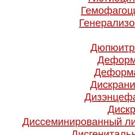
Гемофагоц
Генерализо
Дюпюитр
Деформ
Деформа
Дискрани
Дизэнцеф
Диск
Диссеминированный ли
Дисгениталь