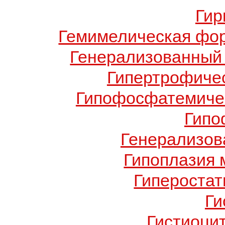
Гир
Гемимелическая фо
Генерализованный 
Гипертрофиче
Гипофосфатемичес
Гипо
Генерализов
Гипоплазия 
Гиперостат
Ги
Гистиоци