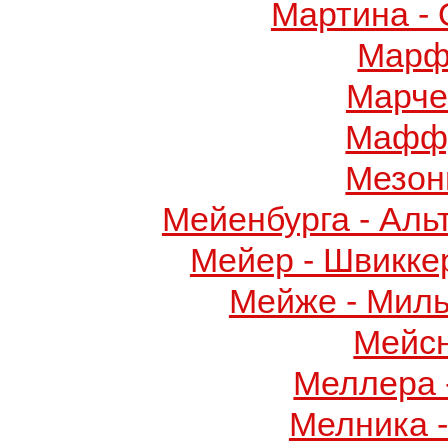
Мартина -
Марф
Марче
Маффу
Мезон
Мейенбурга - Аль
Мейер - Швикке
Мейже - Миль
Мейс
Меллера 
Мелника 