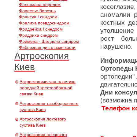
Фолькмана перелом
косоглазие,
Форестье болезнь
аномалии р
Франсуа I синдром
костных де
Фрелиха псевдосиндром
Фридрейха I синдром
утолщение 
Фридриха синдром
рост боль
Фримена - Шелдона синдром
нарушено.
Фиброзная дисплазия кости
Артроскопия
Информаци
Киев
Ортопеды 
ортопедии"
Артроскопическая пластика
двигательн
передней крестообразной
Дни консу
связки Киев
(возможна 
Артроскопия тазобедренного
Телефон ко
сустава Киев
Артроскопия локтевого
сустава Киев
Артроскопия плечевого