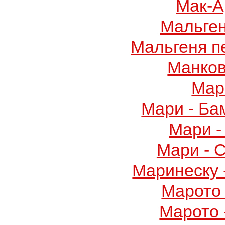
Мак-А
Мальге
Мальгеня п
Манков
Мар
Мари - Ба
Мари -
Мари - 
Маринеску 
Марото 
Марото 