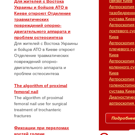
связки Киев
Для жителей с Востока
Артроскопия
Украины и бойцов АТО в
тазобедренн
Киеве откроют Отделение
сустава Киев
травматических
Артроскопия
повреждений опорно-
локтевого су
двигательного аппарата и
Киев
проблем остеосинтеза
Артроскопия
Для жителей с Востока Украины
плечевого су
и бойцов АТО в Киеве откроют
Киев
Отделение травматических
Артроскопия
повреждений опорно-
коленного су
двигательного аппарата и
Киев
проблем остеосинтеза
Артроскопия
голеностопн
The algorithm of proximal
сустава Киев
femoral nail
Диагностиче
The algorithm of proximal
артроскопия
femoral nail use for surgical
treatment of trochanteric
fractures
Подробнее.
Фиксации при переломах
костей голени