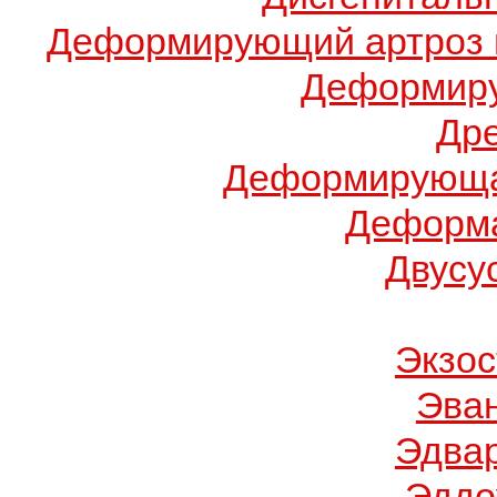
Деформирующий артроз 
Деформиру
Др
Деформирующа
Деформа
Двусу
Экзос
Эва
Эдва
Эддо