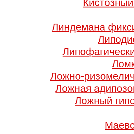
Кистозный
Линдемана фикси
Липоди
Липофагически
Ломк
Ложно-ризомелич
Ложная адипозо
Ложный гип
Маевс