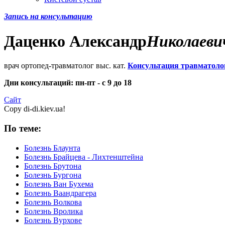
Запись на консультацию
Даценко
Александр
Николаеви
врач ортопед-травматолог выс. кат.
Консультация травматоло
Дни консультаций: пн-пт - с 9 до 18
Сайт
Copy di-di.kiev.ua!
По теме:
Болезнь Блаунта
Болезнь Брайцева - Лихтенштейна
Болезнь Брутона
Болезнь Бургона
Болезнь Ван Бухема
Болезнь Ваандрагера
Болезнь Волкова
Болезнь Вролика
Болезнь Вурхове