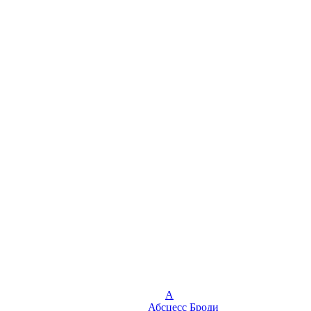
А
Абсцесс Броди