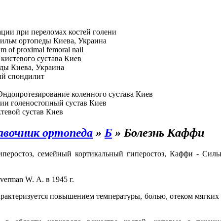
ции при переломах костей голени
ильм ортопеды Киева, Украина
hm of proximal femoral nail
кистевого сустава Киев
ды Киева, Украина
й спондилит
Эндопротезирование коленного сустава Киев
ии голеностопный сустав Киев
тевой сустав Киев
авочник ортопеда
»
Б
»
Болезнь Каффи
иперостоз, семейный кортикальный гиперостоз, Каффи - Сил
erman W. А. в 1945 г.
арактеризуется повышением температуры, болью, отеком мягких