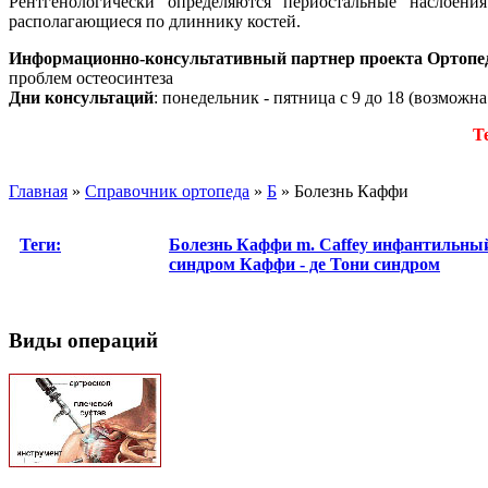
Рентгенологически определяются периостальные наслоени
располагающиеся по длиннику костей.
Информационно-консультативный партнер проекта Ортопе
проблем остеосинтеза
Дни консультаций
: понедельник - пятница с 9 до 18 (возможн
Т
Главная
»
Справочник ортопеда
»
Б
»
Болезнь Каффи
Теги:
Болезнь Каффи
m. Caffey
инфантильный
синдром
Каффи - де Тони синдром
Виды операций