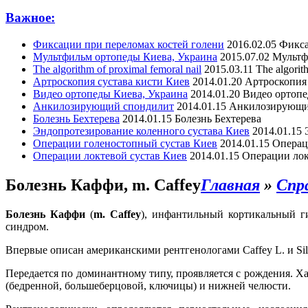
Важное:
Фиксации при переломах костей голени
2016.02.05
Фикса
Мультфильм ортопеды Киева, Украина
2015.07.02
Мультф
The algorithm of proximal femoral nail
2015.03.11
The algorit
Артроскопия сустава кисти Киев
2014.01.20
Артроскопия 
Видео ортопеды Киева, Украина
2014.01.20
Видео ортопе
Анкилозирующий спондилит
2014.01.15
Анкилозирующи
Болезнь Бехтерева
2014.01.15
Болезнь Бехтерева
Эндопротезирование коленного сустава Киев
2014.01.15
Операции голеностопный сустав Киев
2014.01.15
Операц
Операции локтевой сустав Киев
2014.01.15
Операции лок
Болезнь Каффи, m. Caffey
Главная
»
Спр
Болезнь Каффи
(
m. Caffey
), инфантильный кортикальный г
синдром.
Впервые описан американскими рентгенологами Caffey L. и Silv
Передается по доминантному типу, проявляется с рождения. Х
(бедренной, большеберцовой, ключицы) и нижней челюсти.