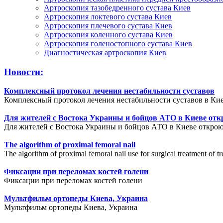
Артроскопия тазобедренного сустава Киев
Артроскопия локтевого сустава Киев
Артроскопия плечевого сустава Киев
Артроскопия коленного сустава Киев
Артроскопия голеностопного сустава Киев
Диагностическая артроскопия Киев
Новости:
Комплексный протокол лечения нестабильности суставов
Комплексный протокол лечения нестабильности суставов в Кие
Для жителей с Востока Украины и бойцов АТО в Киеве отк
Для жителей с Востока Украины и бойцов АТО в Киеве открою
The algorithm of proximal femoral nail
The algorithm of proximal femoral nail use for surgical treatment of tr
Фиксации при переломах костей голени
Фиксации при переломах костей голени
Мультфильм ортопеды Киева, Украина
Мультфильм ортопеды Киева, Украина