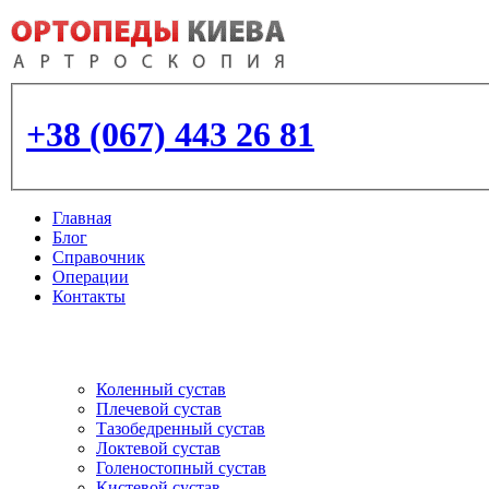
+38 (067) 443 26 81
Главная
Блог
Справочник
Операции
Контакты
Артроскопия
и протезирование суставо
Коленный сустав
Плечевой сустав
Тазобедренный сустав
Локтевой сустав
Голеностопный сустав
Кистевой сустав