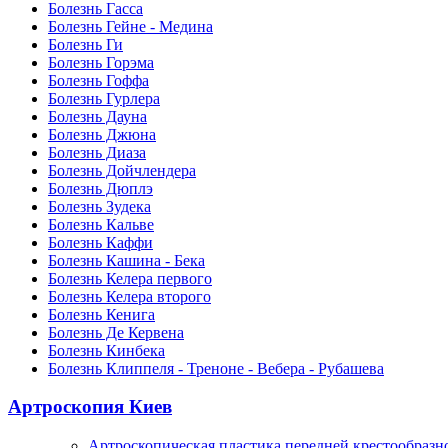
Болезнь Гасса
Болезнь Гейне - Медина
Болезнь Ги
Болезнь Горэма
Болезнь Гоффа
Болезнь Гурлера
Болезнь Дауна
Болезнь Джюна
Болезнь Диаза
Болезнь Дойчлендера
Болезнь Дюплэ
Болезнь Зудека
Болезнь Кальве
Болезнь Каффи
Болезнь Кашина - Бека
Болезнь Келера первого
Болезнь Келера второго
Болезнь Кенига
Болезнь Де Кервена
Болезнь Кинбека
Болезнь Клиппеля - Треноне - Вебера - Рубашева
Артроскопия Киев
Артроскопическая пластика передней крестообразн