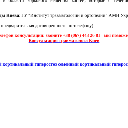
я в области коркового вещества костей, которые с течен
ды Киева
: ГУ "Институт травматологии и ортопедии" АМН Укр
а предварительная договоренность по телефону)
елефон консультации: звоните +38 (067) 443 26 81 - мы поможе
Консультация травматолога Киев
 кортикальный гиперостоз
семейный кортикальный гиперос