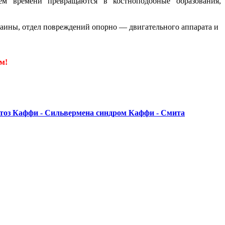
ием времени превращаются в костноподобные образования,
аины, отдел повреждений опорно — двигательного аппарата и
м!
тоз
Каффи - Сильвермена синдром
Каффи - Смита