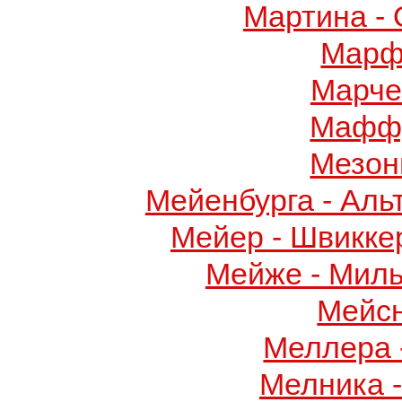
Мартина -
Марф
Марче
Маффу
Мезон
Мейенбурга - Аль
Мейер - Швикке
Мейже - Миль
Мейс
Меллера 
Мелника 