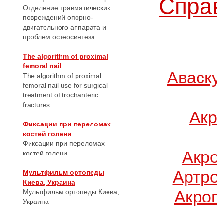
Справ
Отделение травматических
повреждений опорно-
двигательного аппарата и
проблем остеосинтеза
The algorithm of proximal
femoral nail
Аваск
The algorithm of proximal
femoral nail use for surgical
treatment of trochanteric
fractures
Акр
Фиксации при переломах
костей голени
Фиксации при переломах
Акр
костей голени
Артро
Мультфильм ортопеды
Киева, Украина
Акро
Мультфильм ортопеды Киева,
Украина