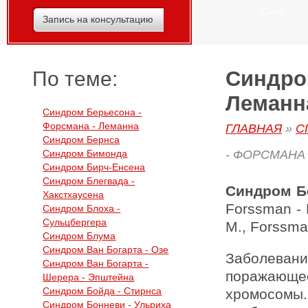
Сайт
Запись на консультацию
Синдро
По теме:
Леманн
Синдром Берьесона -
Форсмана - Леманна
ГЛАВНАЯ
»
С
Синдром Бернса
Синдром Бимонда
- ФОРСМАНА
Синдром Бирч-Енсена
Синдром Блегвада -
Синдром Б
Хакстхаусена
Forssman -
Синдром Блоха -
Сульцбергера
M., Forssma
Синдром Блума
Синдром Ван Богарта - Озе
Заболева
Синдром Ван Богарта -
поражающе
Шерера - Эпштейна
Синдром Бойда - Стирнса
хромосомы
Синдром Бонневи - Ульриха