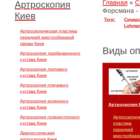
Главная
»
С
Артроскопия
Форсмана -
Киев
Теги:
Синдро
Lehma
Артроскопическая пластика
передней крестообразной
связки Киев
Виды о
Артроскопия тазобедренного
сустава Киев
Артроскопия локтевого
сустава Киев
Артроскопия плечевого
сустава Киев
Артроскопия коленного
Артроскопия 
сустава Киев
Артроскопия голеностопного
Артроскопич
сустава Киев
пластика
передней
Диагностическая
крестообраз
артроскопия Киев