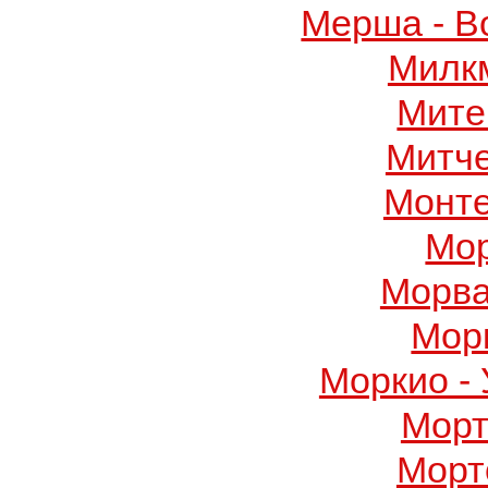
Мерша - В
Милк
Мите
Митч
Монте
Мор
Морва
Мор
Моркио -
Морт
Морт