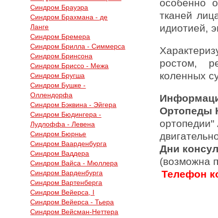
особенно о
Синдром Брауэра
тканей лиц
Синдром Брахмана - де
идиотией, э
Ланге
Синдром Бремера
Синдром Брилла - Симмерса
Характери
Синдром Бринсона
ростом, р
Синдром Бриссо - Межа
коленных су
Синдром Бругша
Синдром Бушке -
Оллендорфа
Информаци
Синдром Бэквина - Эйгера
Ортопеды 
Синдром Бюдингера -
ортопедии"
Лудлоффа - Левена
Синдром Бюрнье
двигательн
Синдром Ваарденбурга
Дни консу
Синдром Ваддера
(возможна 
Синдром Вайса - Мюллера
Телефон ко
Синдром Варденбурга
Синдром Вартенберга
Синдром Вейерса, I
Синдром Вейерса - Тьера
Синдром Вейсман-Неттера