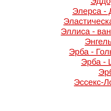
Эддо
Элерса -
Эластическ
Эллиса - ва
Энгел
Эрба - Го
Эрба -
Эр
Эссекс-Л