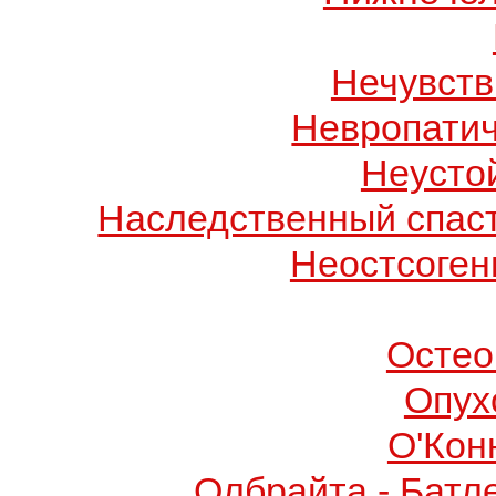
Нечувств
Невропатич
Неусто
Наследственный спас
Неостсоген
Остео
Опух
О'Кон
Олбрайта - Батл