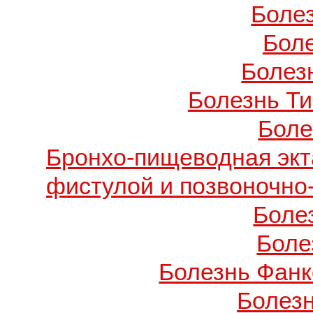
Боле
Бол
Болезн
Болезнь Т
Боле
Бронхо-пищеводная экт
фистулой и позвоночно
Боле
Боле
Болезнь Фанко
Болез