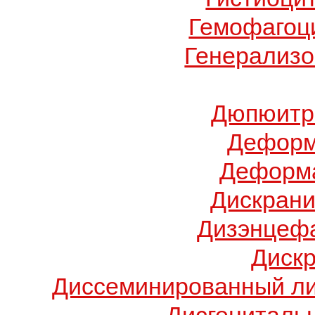
Гемофагоц
Генерализо
Дюпюитр
Деформ
Деформа
Дискрани
Дизэнцеф
Диск
Диссеминированный ли