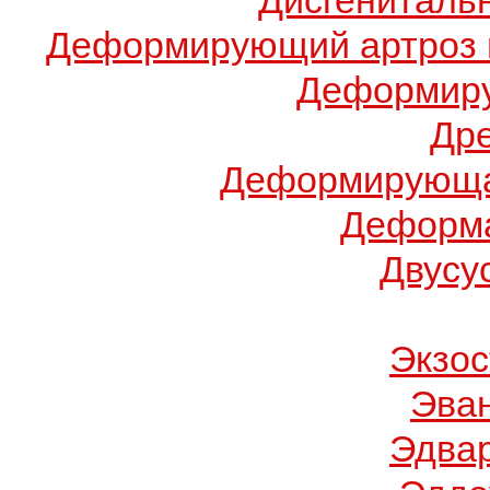
Дисгениталь
Деформирующий артроз 
Деформиру
Др
Деформирующа
Деформа
Двусу
Экзос
Эва
Эдва