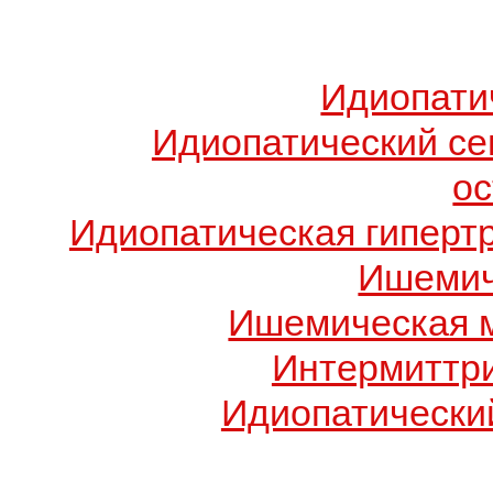
Идиопати
Идиопатический с
о
Идиопатическая гиперт
Ишемич
Ишемическая 
Интермиттр
Идиопатический