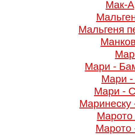
Мак-А
Мальге
Мальгеня п
Манков
Мар
Мари - Ба
Мари -
Мари - 
Маринеску 
Марото 
Марото 