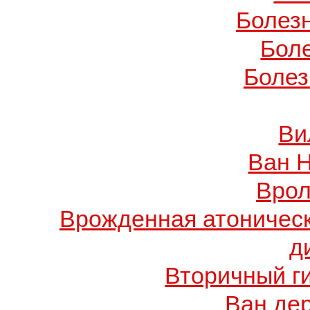
Болез
Бол
Болез
Ви
Ван 
Врол
Врожденная атоничес
д
Вторичный г
Ван де