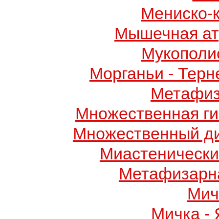
Мениско-
Мышечная ат
Мукополис
Морганьи - Терн
Метафиз
Множественная ги
Множественный д
Миастенически
Метафизарн
Мич
Мичка -