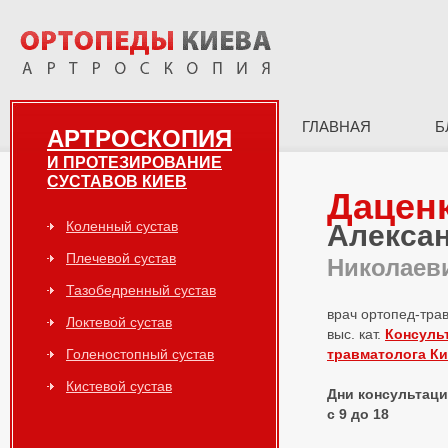
ГЛАВНАЯ
Б
АРТРОСКОПИЯ
И ПРОТЕЗИРОВАНИЕ
СУСТАВОВ КИЕВ
Дацен
Коленный сустав
Алекса
Плечевой сустав
Николаев
Тазобедренный сустав
врач ортопед-тра
Локтевой сустав
выс. кат.
Консуль
Голеностопный сустав
травматолога К
Кистевой сустав
Дни консультаций
с 9 до 18