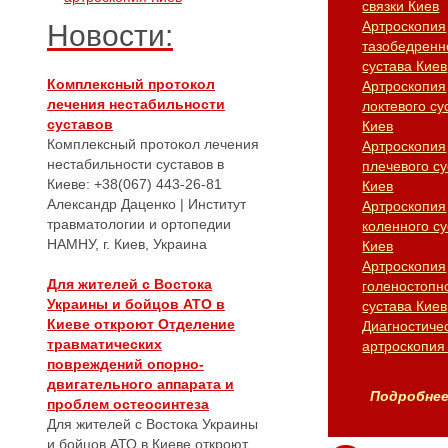
связки Киев
Артроскопия
Новости:
тазобедренн
сустава Киев
Комплексный протокол
Артроскопия
лечения нестабильности
локтевого су
суставов
Киев
Комплексный протокол лечения
Артроскопия
нестабильности суставов в
плечевого су
Киеве: +38(067) 443-26-81
Киев
Александр Даценко | Институт
Артроскопия
травматологии и ортопедии
коленного су
НАМНУ, г. Киев, Украина
Киев
Артроскопия
Для жителей с Востока
голеностопн
Украины и бойцов АТО в
сустава Киев
Киеве откроют Отделение
Диагностиче
травматических
артроскопия
повреждений опорно-
двигательного аппарата и
Подробнее.
проблем остеосинтеза
Для жителей с Востока Украины
и бойцов АТО в Киеве откроют