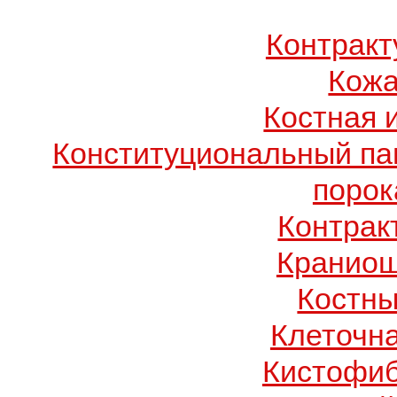
Контрак
Кожа
Костная 
Конституциональный п
порок
Контрак
Краниош
Костны
Клеточн
Кистофиб