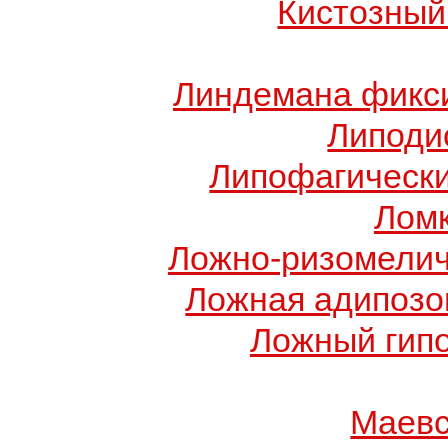
Кистозный
Линдемана фикси
Липоди
Липофагически
Ломк
Ложно-ризомелич
Ложная адипозо
Ложный гип
Маевс