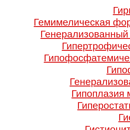
Гир
Гемимелическая фо
Генерализованный 
Гипертрофиче
Гипофосфатемичес
Гипо
Генерализов
Гипоплазия 
Гиперостат
Ги
Гистиоци