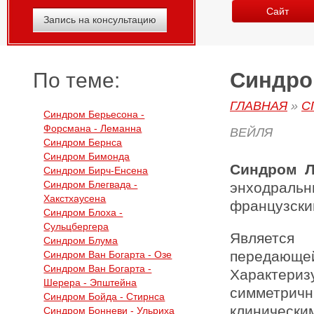
Сайт
Запись на консультацию
Синдром
По теме:
ГЛАВНАЯ
»
С
Синдром Берьесона -
Форсмана - Леманна
ВЕЙЛЯ
Синдром Бернса
Синдром Бимонда
Синдром Л
Синдром Бирч-Енсена
Синдром Блегвада -
энходраль
Хакстхаусена
французскими
Синдром Блоха -
Сульцбергера
Является
Синдром Блума
передающ
Синдром Ван Богарта - Озе
Синдром Ван Богарта -
Характериз
Шерера - Эпштейна
симметрич
Синдром Бойда - Стирнса
клиническ
Синдром Бонневи - Ульриха