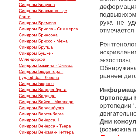
Синдром Брауэра
деформац
Синдром Брахмана - де
подвывихом 
Ланге
рука не уд
Синдром Бремера
Синдром Брилла - Симмерса
отмечается 
Синдром Бринсона
Синдром Бриссо - Межа
Рентгеноло
Синдром Бругша
искривлени
Синдром Бушке -
экзосто
Оллендорфа
Синдром Бэквина - Эйгера
Обнаружив
Синдром Бюдингера -
раннем детс
Лудлоффа - Левена
Синдром Бюрнье
Информаци
Синдром Ваарденбурга
Синдром Ваддера
Ортопеды 
Синдром Вайса - Мюллера
ортопедии"
Синдром Варденбурга
двигательн
Синдром Вартенберга
Синдром Вейерса, I
Дни консу
Синдром Вейерса - Тьера
(возможна 
Синдром Вейсман-Неттера