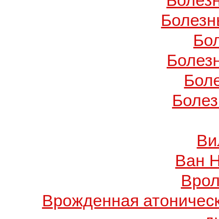
Болез
Болезн
Бо
Болез
Бол
Болез
Ви
Ван 
Врол
Врожденная атоничес