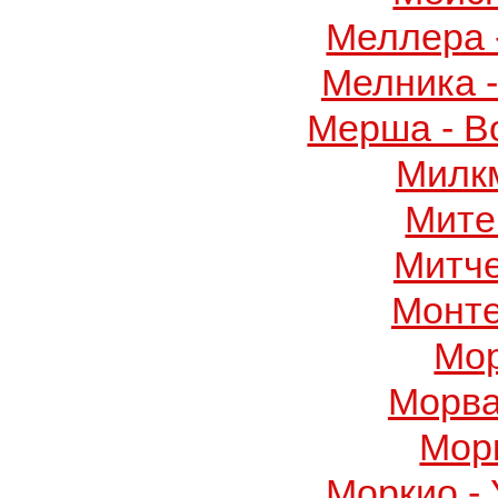
Меллера 
Мелника 
Мерша - В
Милк
Мите
Митч
Монте
Мор
Морва
Мор
Моркио -