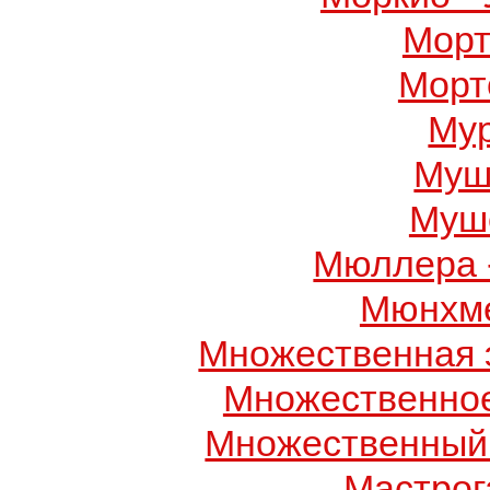
Морт
Морт
Му
Муш
Муше
Мюллера 
Мюнхме
Множественная 
Множественно
Множественный
Мастрог