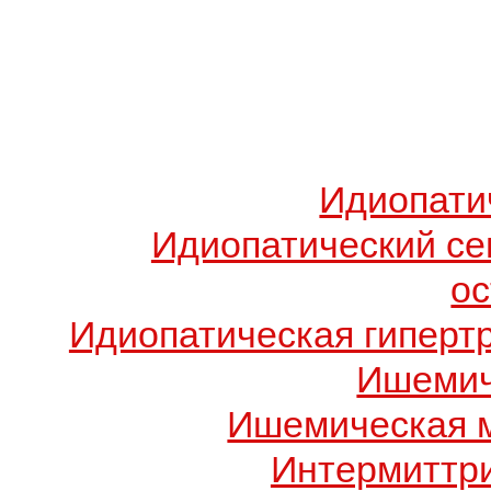
Идиопати
Идиопатический с
о
Идиопатическая гиперт
Ишемич
Ишемическая 
Интермиттр