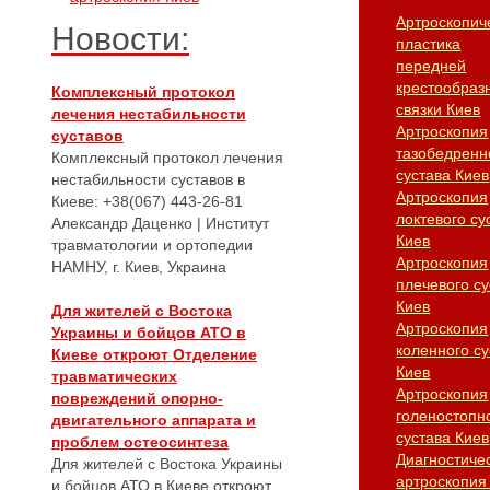
Артроскопич
Новости:
пластика
передней
крестообраз
Комплексный протокол
связки Киев
лечения нестабильности
Артроскопия
суставов
тазобедренн
Комплексный протокол лечения
сустава Киев
нестабильности суставов в
Артроскопия
Киеве: +38(067) 443-26-81
локтевого су
Александр Даценко | Институт
Киев
травматологии и ортопедии
Артроскопия
НАМНУ, г. Киев, Украина
плечевого су
Киев
Для жителей с Востока
Артроскопия
Украины и бойцов АТО в
коленного су
Киеве откроют Отделение
Киев
травматических
Артроскопия
повреждений опорно-
голеностопн
двигательного аппарата и
сустава Киев
проблем остеосинтеза
Диагностиче
Для жителей с Востока Украины
артроскопия
и бойцов АТО в Киеве откроют