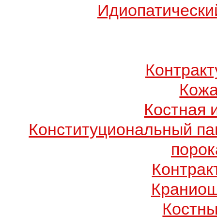
Идиопатический
Контрак
Кожа
Костная 
Конституциональный п
порок
Контрак
Краниош
Костны