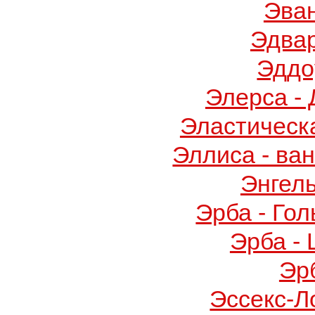
Эва
Эдва
Эддо
Элерса -
Эластическ
Эллиса - ва
Энгел
Эрба - Го
Эрба -
Эр
Эссекс-Л