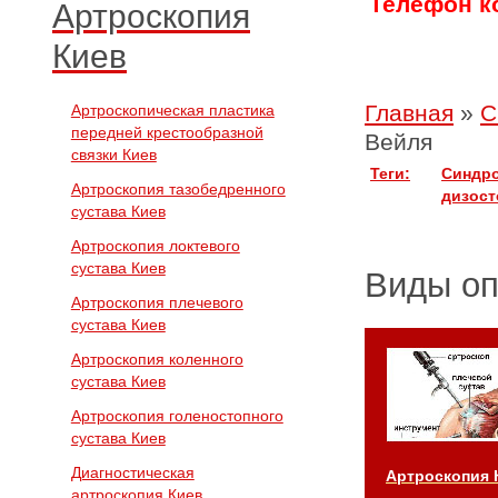
Телефон ко
Артроскопия
Киев
Главная
»
С
Артроскопическая пластика
передней крестообразной
Вейля
связки Киев
Теги:
Синдро
Артроскопия тазобедренного
дизос
сустава Киев
Артроскопия локтевого
сустава Киев
Виды о
Артроскопия плечевого
сустава Киев
Артроскопия коленного
сустава Киев
Артроскопия голеностопного
сустава Киев
Диагностическая
Артроскопия 
артроскопия Киев