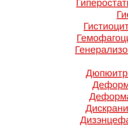
Гиперостат
Ги
Гистиоци
Гемофагоц
Генерализо
Дюпюитр
Деформ
Деформа
Дискрани
Дизэнцеф