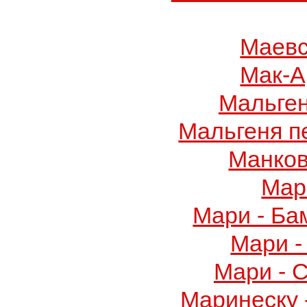
Маевс
Мак-А
Мальге
Мальгеня п
Манков
Мар
Мари - Ба
Мари -
Мари - 
Маринеску 