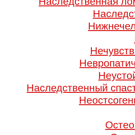
Наследственная лом
Наследс
Нижнечел
Нечувств
Невропатич
Неусто
Наследственный спас
Неостсоген
Остео