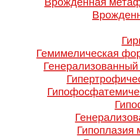
Врожденная метаф
Врожденн
Гир
Гемимелическая фо
Генерализованный 
Гипертрофиче
Гипофосфатемичес
Гипо
Генерализов
Гипоплазия 