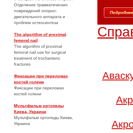
Отделение травматических
повреждений опорно-
Подробнее.
двигательного аппарата и
проблем остеосинтеза
Справ
The algorithm of proximal
femoral nail
The algorithm of proximal
femoral nail use for surgical
treatment of trochanteric
fractures
Аваск
Фиксации при переломах
костей голени
Фиксации при переломах
костей голени
Акр
Мультфильм ортопеды
Киева, Украина
Мультфильм ортопеды Киева,
Акр
Украина