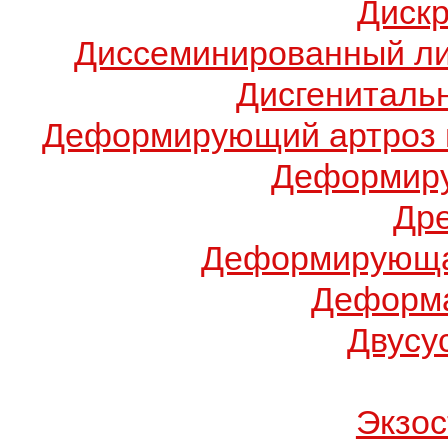
Диск
Диссеминированный ли
Дисгениталь
Деформирующий артроз 
Деформиру
Др
Деформирующа
Деформа
Двусу
Экзос