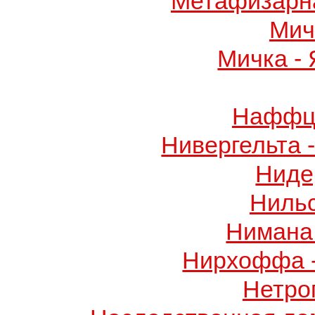
Метафизарн
Мич
Мичка -
Наффци
Нивергельта 
Ниде
Ниль
Нимана 
Нирхоффа 
Нетро