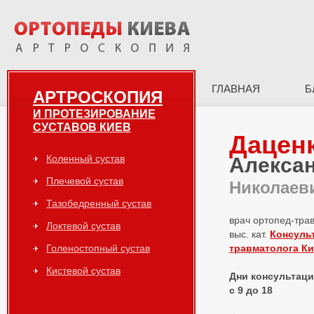
ГЛАВНАЯ
Б
АРТРОСКОПИЯ
И ПРОТЕЗИРОВАНИЕ
СУСТАВОВ КИЕВ
Дацен
Коленный сустав
Алекса
Плечевой сустав
Николаев
Тазобедренный сустав
врач ортопед-тра
Локтевой сустав
выс. кат.
Консуль
Голеностопный сустав
травматолога К
Кистевой сустав
Дни консультаций
с 9 до 18