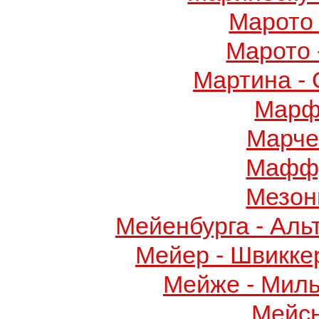
Марото 
Марото 
Мартина -
Марф
Марче
Маффу
Мезон
Мейенбурга - Аль
Мейер - Швикке
Мейже - Миль
Мейс