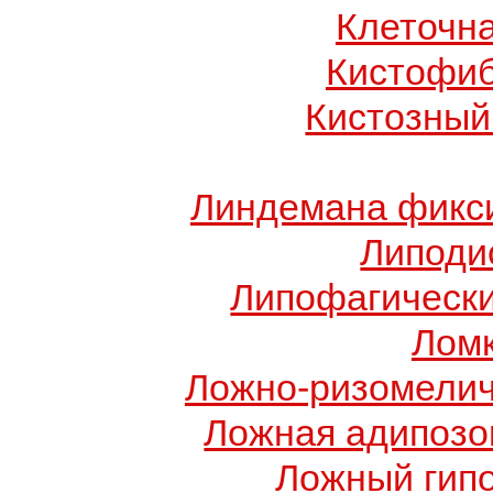
Клеточн
Кистофиб
Кистозный
Линдемана фикси
Липоди
Липофагически
Ломк
Ложно-ризомелич
Ложная адипозо
Ложный гип