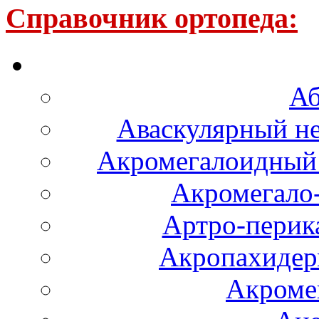
Справочник ортопеда:
Аб
Аваскулярный не
Акромегалоидный 
Акромегало
Артро-перика
Акропахидер
Акроме