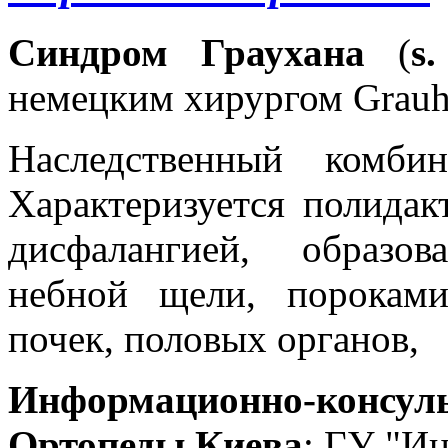
Синдром Граухана
(
s
немецким хирургом Grauha
Наследственный комби
Характеризуется полидак
дисфалангией, образов
небной щели, пороками
почек, половых органов,
Информационно-консуль
Ортопеды Киева
: ГУ "Ин