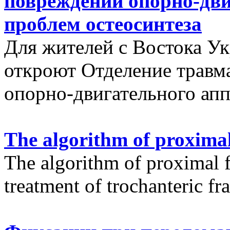
повреждений опорно-дви
проблем остеосинтеза
Для жителей с Востока У
откроют Отделение травм
опорно-двигательного апп
The algorithm of proximal
The algorithm of proximal f
treatment of trochanteric fr