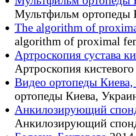
Мультфильм ортопеды 
Мультфильм ортопеды 
The algorithm of proxima
algorithm of proximal fe
Артроскопия сустава к
Артроскопия кистевого 
Видео ортопеды Киева,
ортопеды Киева, Украи
Анкилозирующий спон
Анкилозирующий спон