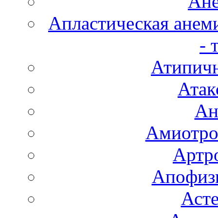
Ане
Апластическая анем
- 
Атипичн
Атак
Ан
Амиотро
Артро
Апофизи
Аст