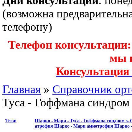
Дни консультаций
: поне
(возможна предварительн
телефону)
Телефон консультации: з
мы 
Консультация
Главная
»
Справочник орт
Туса - Гоффмана синдром
Теги:
Шарко - Мари - Туса - Гоффмана синдром
s. 
атрофия Шарко - Мари
амиотрофия Шарко 