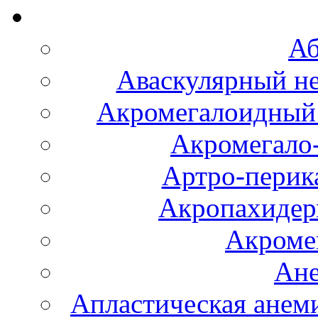
Аб
Аваскулярный не
Акромегалоидный 
Акромегало
Артро-перика
Акропахидер
Акроме
Ане
Апластическая анем