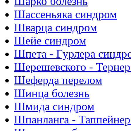
Шарко болезнь
Шассеньяка синдром
Шварца синдром
Шейе синдром
Шпета - Гурлера синдр
Шерешевского - Тернер
Шеферда перелом
Шинца болезнь
Шмида синдром
Шпанланга - Таппейнер