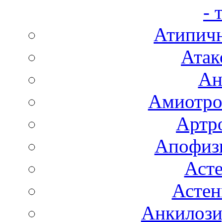
- 
Атипичн
Атак
Ан
Амиотро
Артро
Апофизи
Аст
Астен
Анкилоз