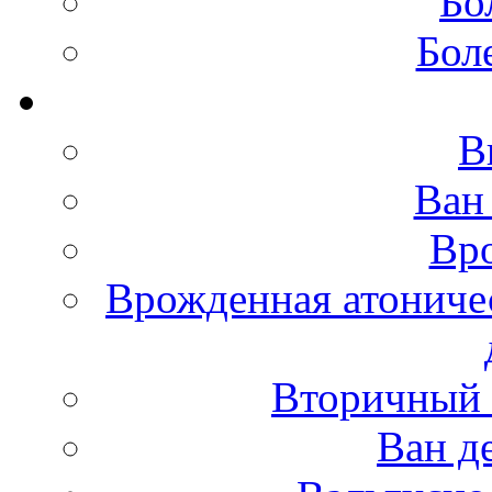
Бо
Бол
В
Ван
Вро
Врожденная атониче
Вторичный 
Ван д