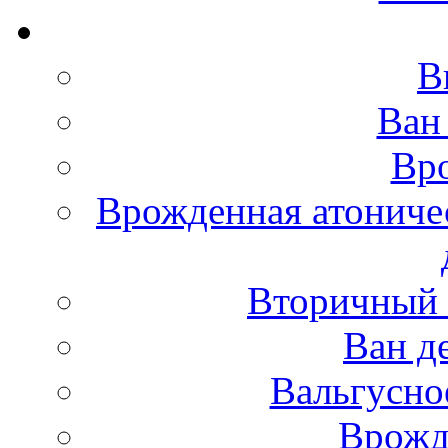
В
Ван
Вро
Врожденная атониче
Вторичный 
Ван д
Вальгусно
Врожд