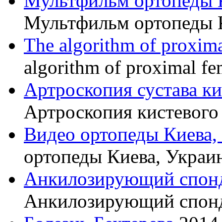
Мультфильм ортопеды 
Мультфильм ортопеды 
The algorithm of proxima
algorithm of proximal fe
Артроскопия сустава к
Артроскопия кистевого 
Видео ортопеды Киева,
ортопеды Киева, Украи
Анкилозирующий спон
Анкилозирующий спон