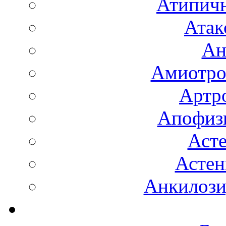
Атипичн
Атак
Ан
Амиотро
Артро
Апофизи
Аст
Астен
Анкилоз