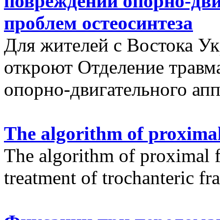
повреждений опорно-дви
проблем остеосинтеза
Для жителей с Востока У
откроют Отделение травм
опорно-двигательного апп
The algorithm of proximal
The algorithm of proximal f
treatment of trochanteric fr