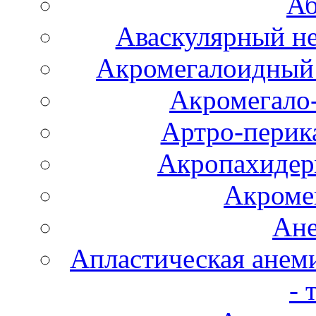
Аб
Аваскулярный не
Акромегалоидный 
Акромегало
Артро-перика
Акропахидер
Акроме
Ане
Апластическая анем
- 