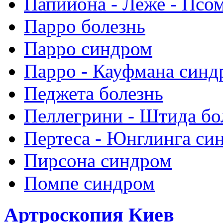
Папийона - Леже - Псо
Парро болезнь
Парро синдром
Парро - Кауфмана синд
Педжета болезнь
Пеллегрини - Штида бо
Пертеса - Юнглинга си
Пирсона синдром
Помпе синдром
Артроскопия Киев