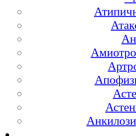
Атипичн
Атак
Ан
Амиотро
Артро
Апофизи
Аст
Астен
Анкилоз