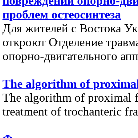
повреждений опорно-дви
проблем остеосинтеза
Для жителей с Востока У
откроют Отделение травм
опорно-двигательного апп
The algorithm of proximal
The algorithm of proximal f
treatment of trochanteric fr