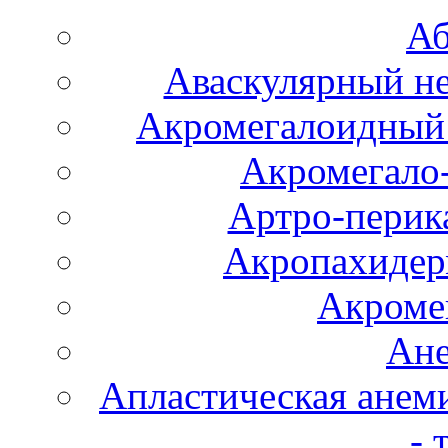
Аб
Аваскулярный не
Акромегалоидный 
Акромегало
Артро-перика
Акропахидер
Акроме
Ане
Апластическая анем
- 