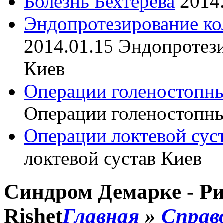
Болезнь Бехтерева
2014
Эндопротезирование ко
2014.01.15
Эндопротези
Киев
Операции голеностопны
Операции голеностопны
Операции локтевой сус
локтевой сустав Киев
Синдром Демарке - Ри
Rishet
Главная
»
Справ