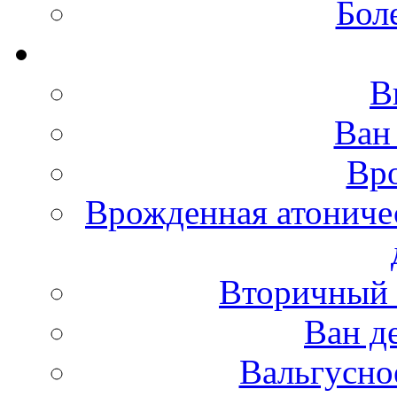
Бол
В
Ван
Вро
Врожденная атониче
Вторичный 
Ван д
Вальгусно