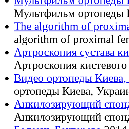
Мультфильм ортопеды 
Мультфильм ортопеды 
The algorithm of proxima
algorithm of proximal fe
Артроскопия сустава к
Артроскопия кистевого 
Видео ортопеды Киева,
ортопеды Киева, Украи
Анкилозирующий спон
Анкилозирующий спон