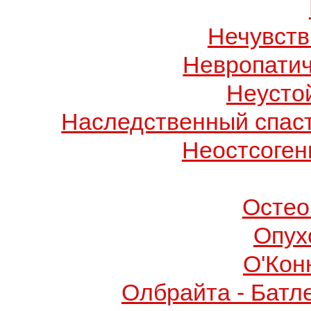
Нечувств
Невропатич
Неусто
Наследственный спас
Неостсоген
Остео
Опух
О'Кон
Олбрайта - Батл