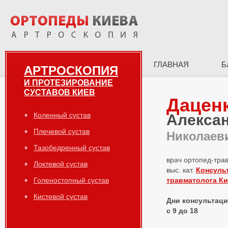
ГЛАВНАЯ
Б
АРТРОСКОПИЯ
И ПРОТЕЗИРОВАНИЕ
СУСТАВОВ КИЕВ
Дацен
Коленный сустав
Алекса
Плечевой сустав
Николаев
Тазобедренный сустав
врач ортопед-тра
Локтевой сустав
выс. кат.
Консуль
Голеностопный сустав
травматолога К
Кистевой сустав
Дни консультаций
с 9 до 18