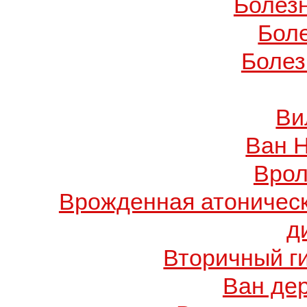
Болез
Бол
Болез
Ви
Ван 
Врол
Врожденная атоничес
д
Вторичный г
Ван де