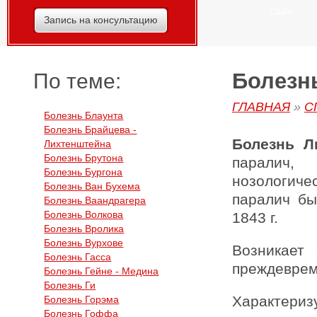
Сайт
Запись на консультацию
Болезнь
По теме:
ГЛАВНАЯ
»
С
Болезнь Блаунта
Болезнь Брайцева -
Болезнь Л
Лихтенштейна
Болезнь Брутона
паралич,
Болезнь Бургона
нозологич
Болезнь Ван Бухема
паралич бы
Болезнь Ваандрагера
Болезнь Волкова
1843 г.
Болезнь Вролика
Болезнь Вурхове
Возникает
Болезнь Гасса
преждеврем
Болезнь Гейне - Медина
Болезнь Ги
Характериз
Болезнь Горэма
Болезнь Гоффа