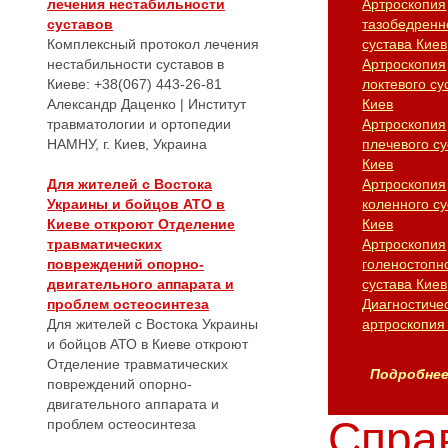
лечения нестабильности
Артроскопия
суставов
тазобедренн
Комплексный протокол лечения
сустава Киев
нестабильности суставов в
Артроскопия
Киеве: +38(067) 443-26-81
локтевого су
Александр Даценко | Институт
Киев
травматологии и ортопедии
Артроскопия
НАМНУ, г. Киев, Украина
плечевого су
Киев
Для жителей с Востока
Артроскопия
Украины и бойцов АТО в
коленного су
Киеве откроют Отделение
Киев
травматических
Артроскопия
повреждений опорно-
голеностопн
двигательного аппарата и
сустава Киев
проблем остеосинтеза
Диагностиче
Для жителей с Востока Украины
артроскопия
и бойцов АТО в Киеве откроют
Отделение травматических
Подробнее.
повреждений опорно-
двигательного аппарата и
Справ
проблем остеосинтеза