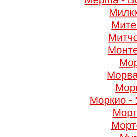
Милк
Мите
Митч
Монте
Мор
Морва
Мор
Моркио -
Морт
Морт