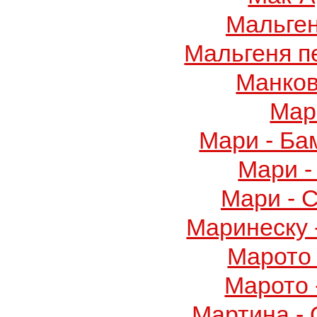
Мальге
Мальгеня п
Манков
Мар
Мари - Ба
Мари -
Мари - 
Маринеску 
Марото 
Марото 
Мартина -