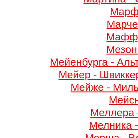
Марф
Марче
Маффу
Мезон
Мейенбурга - Аль
Мейер - Швикке
Мейже - Миль
Мейс
Меллера 
Мелника 
Мерша - В