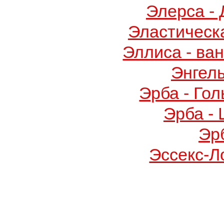
Элерса -
Эластическ
Эллиса - ва
Энгел
Эрба - Го
Эрба -
Эр
Эссекс-Л