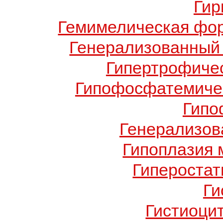
Гир
Гемимелическая фо
Генерализованный 
Гипертрофиче
Гипофосфатемичес
Гипо
Генерализов
Гипоплазия 
Гиперостат
Ги
Гистиоци