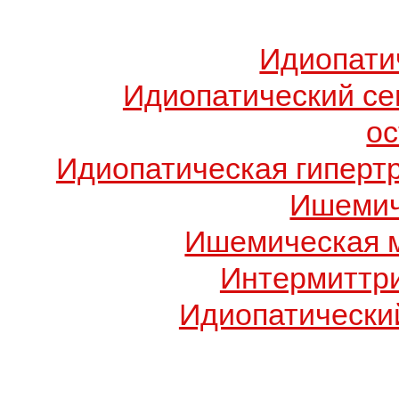
Идиопати
Идиопатический с
о
Идиопатическая гиперт
Ишемич
Ишемическая 
Интермиттр
Идиопатический