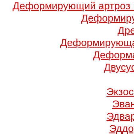
Деформирующий артроз 
Деформиру
Др
Деформирующа
Деформа
Двусу
Экзос
Эва
Эдва
Эддо