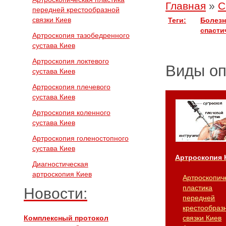
Главная
»
С
передней крестообразной
связки Киев
Теги:
Болезн
спасти
Артроскопия тазобедренного
сустава Киев
Артроскопия локтевого
Виды о
сустава Киев
Артроскопия плечевого
сустава Киев
Артроскопия коленного
сустава Киев
Артроскопия голеностопного
сустава Киев
Артроскопия 
Диагностическая
артроскопия Киев
Артроскопич
пластика
Новости:
передней
крестообраз
Комплексный протокол
связки Киев