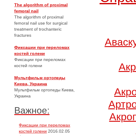
The algorithm of proximal
femoral nail
The algorithm of proximal
femoral nail use for surgical
treatment of trochanteric
fractures
Аваск
Фиксации при переломах
костей голени
Фиксации при переломах
Акр
костей голени
Мультфильм ортопеды
Киева, Украина
Акр
Мультфильм ортопеды Киева,
Украина
Артро
Важное:
Акро
Фиксации при переломах
костей голени
2016.02.05