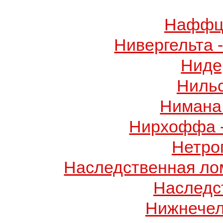
Наффци
Нивергельта 
Ниде
Ниль
Нимана 
Нирхоффа 
Нетро
Наследственная лом
Наследс
Нижнечел