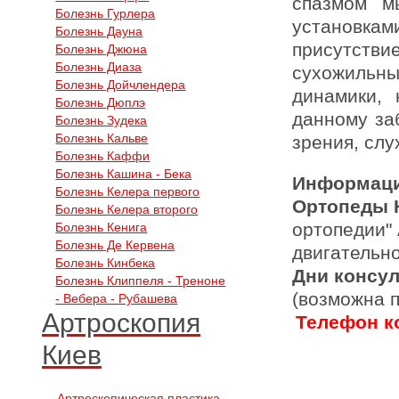
спазмом м
Болезнь Гурлера
установка
Болезнь Дауна
присутств
Болезнь Джюна
Болезнь Диаза
сухожильн
Болезнь Дойчлендера
динамики,
Болезнь Дюплэ
данному за
Болезнь Зудека
Болезнь Кальве
зрения, сл
Болезнь Каффи
Болезнь Кашина - Бека
Информаци
Болезнь Келера первого
Ортопеды 
Болезнь Келера второго
ортопедии"
Болезнь Кенига
Болезнь Де Кервена
двигательн
Болезнь Кинбека
Дни консу
Болезнь Клиппеля - Треноне
(возможна 
- Вебера - Рубашева
Артроскопия
Телефон ко
Киев
Артроскопическая пластика