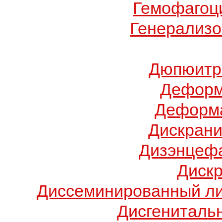
Гемофагоц
Генерализо
Дюпюитр
Деформ
Деформа
Дискрани
Дизэнцеф
Диск
Диссеминированный ли
Дисгениталь