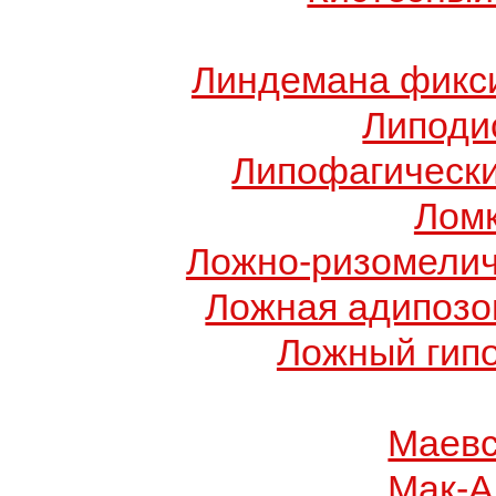
Линдемана фикси
Липоди
Липофагически
Ломк
Ложно-ризомелич
Ложная адипозо
Ложный гип
Маевс
Мак-А