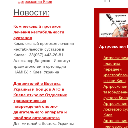
артроскопия Киев
Новости:
Комплексный протокол
лечения нестабильности
суставов
Комплексный протокол лечения
Артроскопия 
нестабильности суставов в
Киеве: +38(067) 443-26-81
Артроскопич
Александр Даценко | Институт
пластика
травматологии и ортопедии
передней
НАМНУ, г. Киев, Украина
крестообраз
связки Киев
Для жителей с Востока
Артроскопия
Украины и бойцов АТО в
тазобедренн
Киеве откроют Отделение
сустава Киев
травматических
Артроскопия
повреждений опорно-
локтевого су
двигательного аппарата и
Киев
проблем остеосинтеза
Артроскопия
Для жителей с Востока Украины
плечевого су