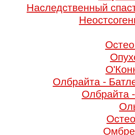
Наследственный спас
Неостсоген
Остео
Опух
О'Кон
Олбрайта - Батл
Олбрайта 
Ол
Осте
Омбре