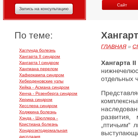
Сайт
Запись на консультацию
Хангарт
По теме:
ГЛАВНАЯ
»
С
Хаглунда болезнь
Хангарта II синдром
Хангарта
II
Хангарта I синдром
Хангмана перелом
нижнечелю
Хаферкампа синдром
отдельных ч
Хеберденовские узлы
Хейка - Асмана синдром
Представл
Хенча - Розенберга синдром
Херика синдром
комплексн
Хесслера синдром
наследован
Ходжкина болезнь
развития,
Хэнда - Шюллера -
„птичьим” 
Кристиана болезнь
Хондроэктодермальная
выступающ
дисплазия