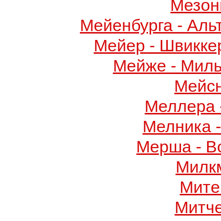
Мезон
Мейенбурга - Аль
Мейер - Швикке
Мейже - Миль
Мейс
Меллера 
Мелника 
Мерша - В
Милк
Мите
Митч