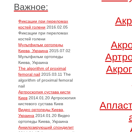
Важное:
Акр
Фиксации при переломах
костей голени
2016.02.05
Фиксации при переломах
костей голени
Акр
Мультфильм ортопеды
Киева, Украина
2015.07.02
Артро
Мультфильм ортопеды
Киева, Украина
Акро
The algorithm of proximal
femoral nail
2015.03.11
The
algorithm of proximal femoral
nail
Артроскопия сустава кисти
Киев
2014.01.20
Артроскопия
Апласт
кистевого сустава Киев
Видео ортопеды Киева,
Украина
2014.01.20
Видео
ортопеды Киева, Украина
Анкилозирующий спондилит