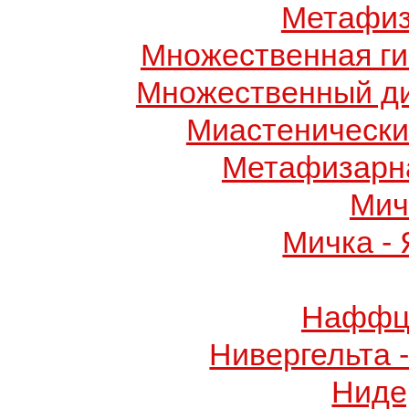
Метафиз
Множественная ги
Множественный д
Миастенически
Метафизарн
Мич
Мичка -
Наффци
Нивергельта 
Ниде