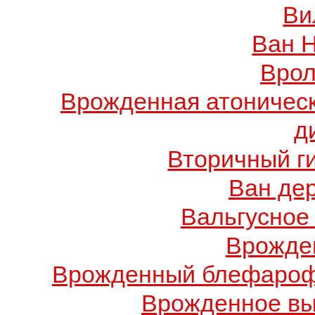
Ви
Ван 
Врол
Врожденная атоничес
д
Вторичный г
Ван де
Вальгусное
Врожде
Врожденный блефарофи
Врожденное вы