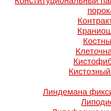
Конституциональный п
порок
Контрак
Краниош
Костны
Клеточн
Кистофиб
Кистозный
Линдемана фикси
Липоди