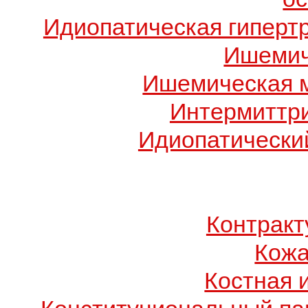
Идиопатическая гиперт
Ишемич
Ишемическая 
Интермиттр
Идиопатический
Контрак
Кожа
Костная 