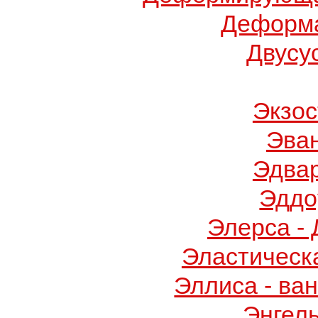
Деформа
Двусу
Экзос
Эва
Эдва
Эддо
Элерса -
Эластическ
Эллиса - ва
Энгел