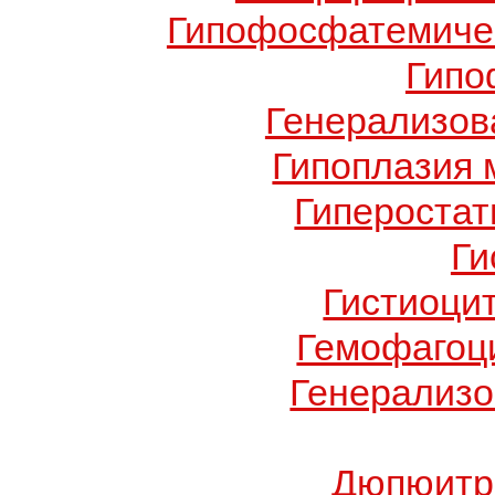
Гипофосфатемичес
Гипо
Генерализов
Гипоплазия 
Гиперостат
Ги
Гистиоци
Гемофагоц
Генерализо
Дюпюитр