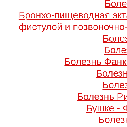
Боле
Бронхо-пищеводная экт
фистулой и позвоночно
Боле
Боле
Болезнь Фанко
Болез
Боле
Болезнь Р
Бушке -
Болез