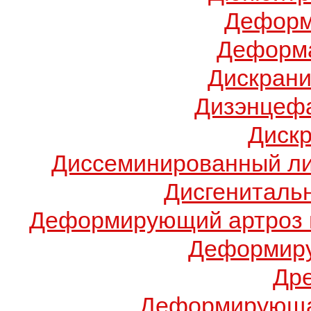
Деформ
Деформа
Дискрани
Дизэнцеф
Диск
Диссеминированный ли
Дисгениталь
Деформирующий артроз 
Деформиру
Др
Деформирующа