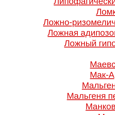
Липофагически
Ломк
Ложно-ризомелич
Ложная адипозо
Ложный гип
Маевс
Мак-А
Мальге
Мальгеня п
Манков