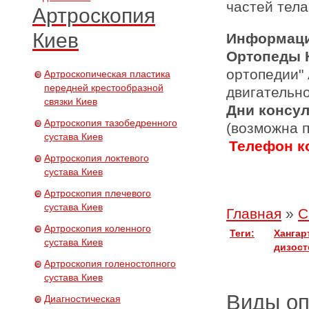
частей тела
Артроскопия
Киев
Информаци
Ортопеды 
ортопедии"
Артроскопическая пластика
передней крестообразной
двигательн
связки Киев
Дни консу
Артроскопия тазобедренного
(возможна 
сустава Киев
Телефон ко
Артроскопия локтевого
сустава Киев
Артроскопия плечевого
сустава Киев
Главная
»
С
Артроскопия коленного
Теги:
Хангарт
сустава Киев
дизост
Артроскопия голеностопного
сустава Киев
Виды о
Диагностическая