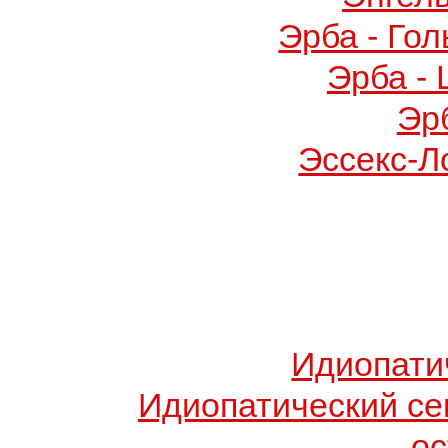
Эрба - Го
Эрба -
Эр
Эссекс-Л
Идиопати
Идиопатический с
о