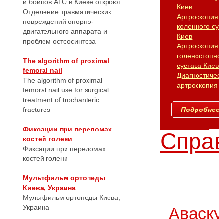
и бойцов АТО в Киеве откроют
Киев
Отделение травматических
Артроскопия
повреждений опорно-
коленного су
двигательного аппарата и
Киев
проблем остеосинтеза
Артроскопия
голеностопн
The algorithm of proximal
сустава Киев
femoral nail
Диагностиче
The algorithm of proximal
артроскопия
femoral nail use for surgical
treatment of trochanteric
fractures
Подробнее.
Фиксации при переломах
Справ
костей голени
Фиксации при переломах
костей голени
Мультфильм ортопеды
Киева, Украина
Мультфильм ортопеды Киева,
Украина
Аваск