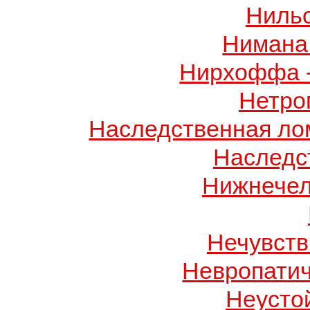
Ниль
Нимана 
Нирхоффа 
Нетро
Наследственная лом
Наследс
Нижнечел
Нечувств
Невропатич
Неусто