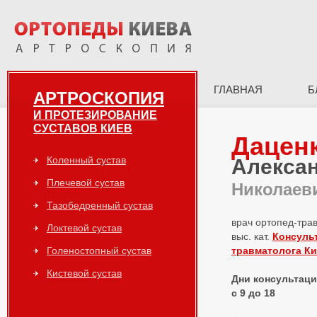
ГЛАВНАЯ
Б
АРТРОСКОПИЯ
И ПРОТЕЗИРОВАНИЕ
СУСТАВОВ КИЕВ
Дацен
Коленный сустав
Алекса
Плечевой сустав
Николаев
Тазобедренный сустав
врач ортопед-тра
Локтевой сустав
выс. кат.
Консуль
Голеностопный сустав
травматолога К
Кистевой сустав
Дни консультаций
с 9 до 18