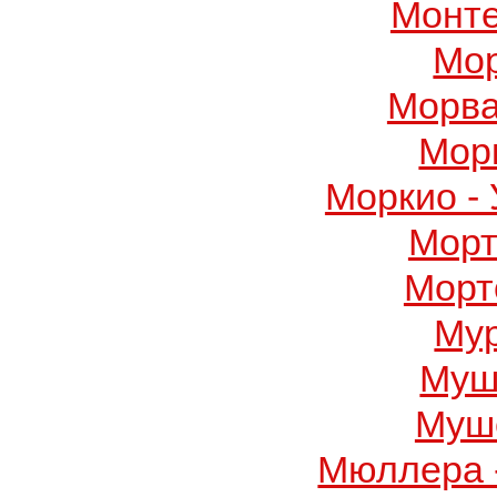
Монте
Мор
Морва
Мор
Моркио -
Морт
Морт
Му
Муш
Муше
Мюллера 