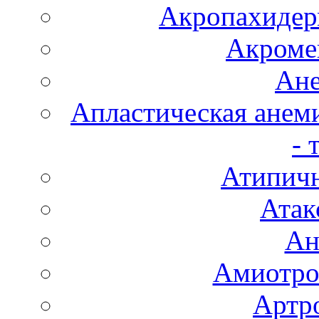
Акропахидер
Акроме
Ане
Апластическая анем
- 
Атипичн
Атак
Ан
Амиотро
Артро