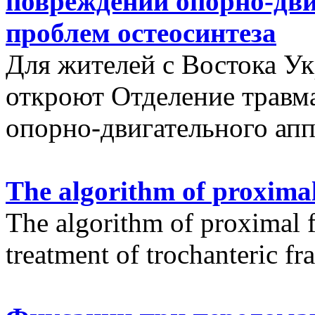
повреждений опорно-дви
проблем остеосинтеза
Для жителей с Востока У
откроют Отделение травм
опорно-двигательного апп
The algorithm of proximal
The algorithm of proximal f
treatment of trochanteric fr