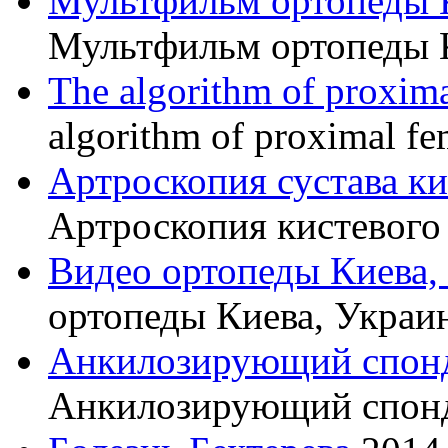
Мультфильм ортопеды 
Мультфильм ортопеды 
The algorithm of proxima
algorithm of proximal fe
Артроскопия сустава к
Артроскопия кистевого 
Видео ортопеды Киева,
ортопеды Киева, Украи
Анкилозирующий спон
Анкилозирующий спон