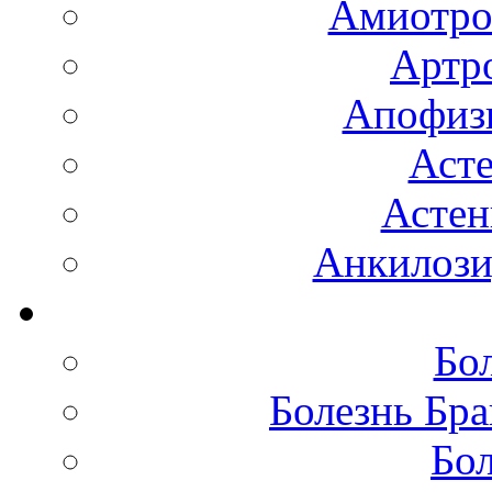
Амиотро
Артро
Апофизи
Аст
Астен
Анкилоз
Бо
Болезнь Бра
Бол