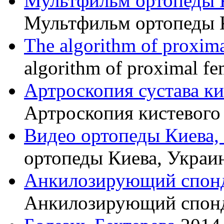
Мультфильм ортопеды 
Мультфильм ортопеды 
The algorithm of proxima
algorithm of proximal fe
Артроскопия сустава к
Артроскопия кистевого 
Видео ортопеды Киева,
ортопеды Киева, Украи
Анкилозирующий спон
Анкилозирующий спон