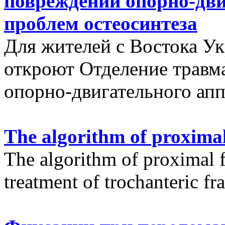
повреждений опорно-дви
проблем остеосинтеза
Для жителей с Востока У
откроют Отделение травм
опорно-двигательного апп
The algorithm of proximal
The algorithm of proximal f
treatment of trochanteric fr