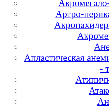
Акромегало
Артро-перика
Акропахидер
Акроме
Ане
Апластическая анем
- 
Атипичн
Атак
Ан