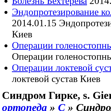
Болезнь Бехтерева
2014
Эндопротезирование ко
2014.01.15
Эндопротези
Киев
Операции голеностопны
Операции голеностопны
Операции локтевой сус
локтевой сустав Киев
Синдром Гирке, s. Gie
ортопеда
»
С
»
Синдро