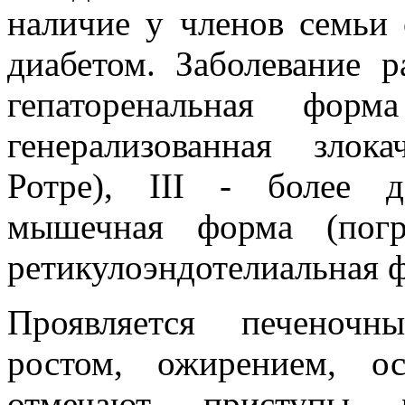
наличие у членов семьи 
диабетом. Заболевание р
гепаторенальная форм
генерализованная злок
Ротре), III - более д
мышечная форма (погр
ретикулоэндотелиальная ф
Проявляется печеночн
ростом, ожирением, о
отмечают приступы р