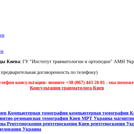
ев
ев
ды Киева
: ГУ "Институт травматологии и ортопедии" АМН Укр
а предварительная договоренность по телефону)
елефон консультации: звоните +38 (067) 443 26 81 - мы поможе
Консультация травматолога Киев
Киев
Компьютерная томография
компьютерная томография 
нитно-резонансная томография Киев
МРТ Украина
магнитно
ина
Рентгеноскопия
рентгеноскопия Киев
рентгеноскопия Ук
ледования Украина