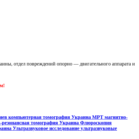
аины, отдел повреждений опорно — двигательного аппарата и
м!
Киев
компьютерная томография Украина
МРТ
магнитно-
-резонансная томография Украина
Флюроскопия
раина
Ультразвуковое исследование
ультразвуковые