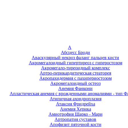
А
Абсцесс Броди
Аваскулярный некроз фаланг пальцев кисти
Акромегалоидный гипертиреоз с гиперостозом
Акромегало-тиреоидный комплекс
Артро-перикардитическая стеаторея
Акропахидермия с пахипериостозом
Акромегалоидный остеоз
Анемия Фанкони
Апластическая анемия с врожденными аномалиями - тип Ф
Атипичная ахондроплазия
Атаксия Фридрейха
Анемия Херика
Амиотрофия Шарко - Мари
Артропатия суставов
Апофизит пяточной кости