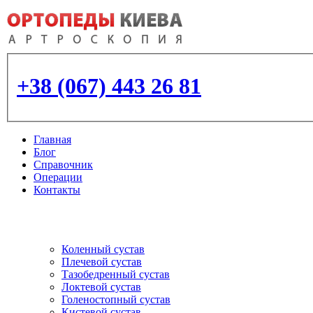
+38 (067) 443 26 81
Главная
Блог
Справочник
Операции
Контакты
Артроскопия
и протезирование суставо
Коленный сустав
Плечевой сустав
Тазобедренный сустав
Локтевой сустав
Голеностопный сустав
Кистевой сустав