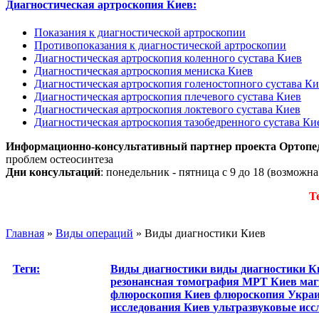
Диагностическая артроскопия Киев:
Показания к диагностической артроскопии
Противопоказания к диагностической артроскопии
Диагностическая артроскопия коленного сустава Киев
Диагностическая артроскопия мениска Киев
Диагностическая артроскопия голеностопного сустава Ки
Диагностическая артроскопия плечевого сустава Киев
Диагностическая артроскопия локтевого сустава Киев
Диагностическая артроскопия тазобедренного сустава Ки
Информационно-консультативный партнер проекта Ортопе
проблем остеосинтеза
Дни консультаций
: понедельник - пятница с 9 до 18 (возможн
Т
Главная
»
Виды операций
»
Виды диагностики Киев
Теги:
Виды диагностики
виды диагностики 
резонансная томография
МРТ Киев
маг
флюроскопия Киев
флюроскопия Укра
исследования Киев
ультразвуковые исс