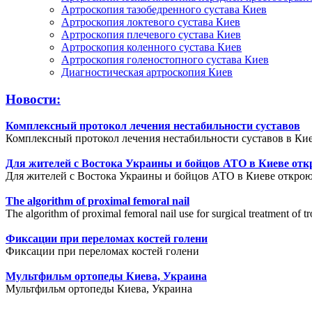
Артроскопия тазобедренного сустава Киев
Артроскопия локтевого сустава Киев
Артроскопия плечевого сустава Киев
Артроскопия коленного сустава Киев
Артроскопия голеностопного сустава Киев
Диагностическая артроскопия Киев
Новости:
Комплексный протокол лечения нестабильности суставов
Комплексный протокол лечения нестабильности суставов в Кие
Для жителей с Востока Украины и бойцов АТО в Киеве отк
Для жителей с Востока Украины и бойцов АТО в Киеве открою
The algorithm of proximal femoral nail
The algorithm of proximal femoral nail use for surgical treatment of tr
Фиксации при переломах костей голени
Фиксации при переломах костей голени
Мультфильм ортопеды Киева, Украина
Мультфильм ортопеды Киева, Украина