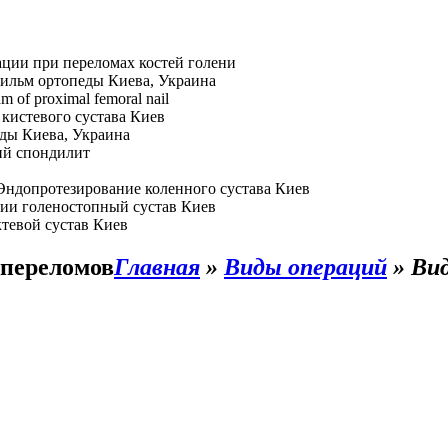
ции при переломах костей голени
ильм ортопеды Киева, Украина
hm of proximal femoral nail
кистевого сустава Киев
ды Киева, Украина
й спондилит
Эндопротезирование коленного сустава Киев
ии голеностопный сустав Киев
тевой сустав Киев
 переломов
Главная
»
Виды операций
»
Ви