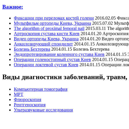
Важное:
Фиксации при переломах костей голени
2016.02.05
Фикса
Мультфильм ортопеды Киева, Украина
2015.07.02
Мультф
The algorithm of proximal femoral nail
2015.03.11
The algorit
Артроскопия сустава кисти Киев
2014.01.20
Артроскопия 
Видео ортопеды Киева, Украина
2014.01.20
Видео ортопе
Анкилозирующий спондилит
2014.01.15
Анкилозирующи
Болезнь Бехтерева
2014.01.15
Болезнь Бехтерева
Эндопротезирование коленного сустава Киев
2014.01.15
Операции голеностопный сустав Киев
2014.01.15
Операц
Операции локтевой сустав Киев
2014.01.15
Операции лок
Виды диагностики заболеваний, травм,
Компьютерная томография
МРТ
Флюроскопия
Рентгеноскопия
Ультразвуковые исследования