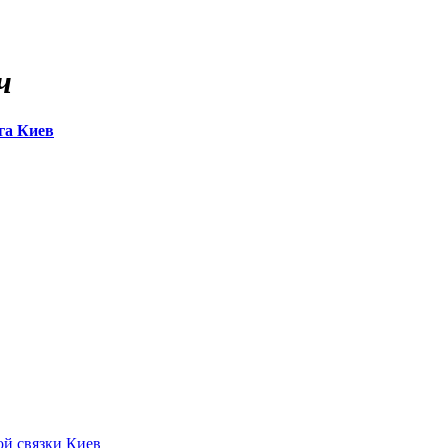
ч
га Киев
ой связки Киев