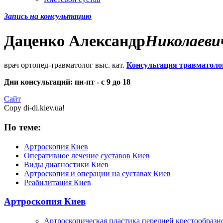
Запись на консультацию
Даценко
Александр
Николаеви
врач ортопед-травматолог выс. кат.
Консультация травматоло
Дни консультаций: пн-пт - с 9 до 18
Сайт
Copy di-di.kiev.ua!
По теме:
Артроскопия Киев
Оперативное лечение суставов Киев
Виды диагностики Киев
Артроскопия и операции на суставах Киев
Реабилитация Киев
Артроскопия Киев
Артроскопическая пластика передней крестообразн