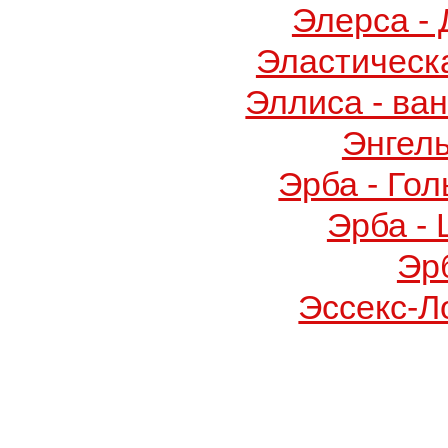
Элерса -
Эластическ
Эллиса - ва
Энгел
Эрба - Го
Эрба -
Эр
Эссекс-Л