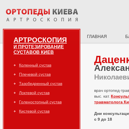
ГЛАВНАЯ
Б
АРТРОСКОПИЯ
И ПРОТЕЗИРОВАНИЕ
СУСТАВОВ КИЕВ
Дацен
Коленный сустав
Алекса
Плечевой сустав
Николаев
Тазобедренный сустав
врач ортопед-тра
Локтевой сустав
выс. кат.
Консуль
Голеностопный сустав
травматолога К
Кистевой сустав
Дни консультаций
с 9 до 18