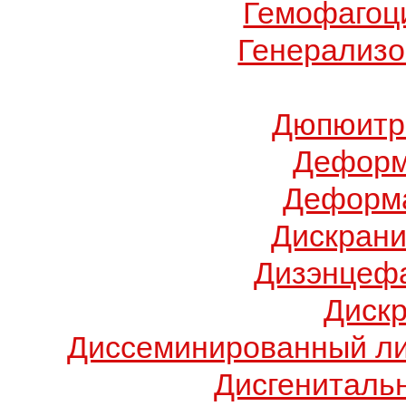
Гемофагоц
Генерализо
Дюпюитр
Деформ
Деформа
Дискрани
Дизэнцеф
Диск
Диссеминированный ли
Дисгениталь