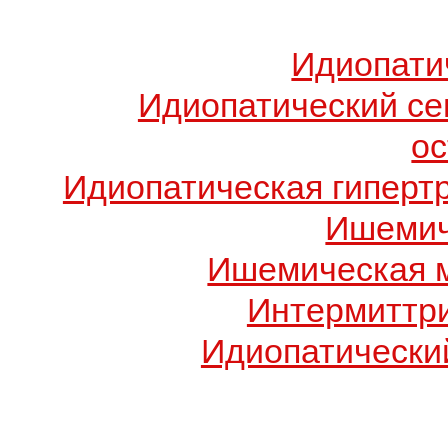
Идиопати
Идиопатический с
о
Идиопатическая гиперт
Ишемич
Ишемическая 
Интермиттр
Идиопатический