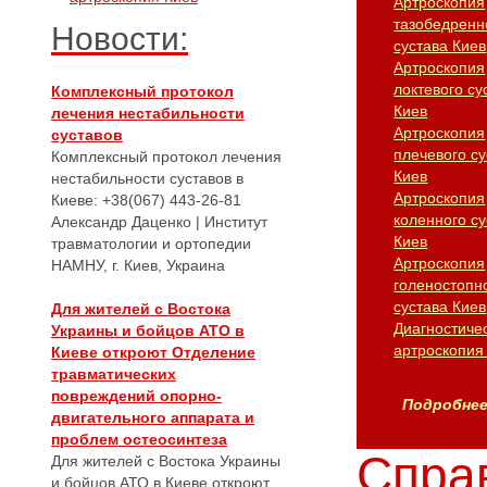
Артроскопия
тазобедренн
Новости:
сустава Киев
Артроскопия
локтевого су
Комплексный протокол
Киев
лечения нестабильности
Артроскопия
суставов
плечевого су
Комплексный протокол лечения
Киев
нестабильности суставов в
Артроскопия
Киеве: +38(067) 443-26-81
коленного су
Александр Даценко | Институт
Киев
травматологии и ортопедии
Артроскопия
НАМНУ, г. Киев, Украина
голеностопн
сустава Киев
Для жителей с Востока
Диагностиче
Украины и бойцов АТО в
артроскопия
Киеве откроют Отделение
травматических
повреждений опорно-
Подробнее.
двигательного аппарата и
проблем остеосинтеза
Справ
Для жителей с Востока Украины
и бойцов АТО в Киеве откроют