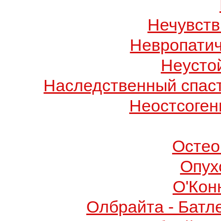
Нечувств
Невропатич
Неусто
Наследственный спас
Неостсоген
Остео
Опух
О'Кон
Олбрайта - Батл