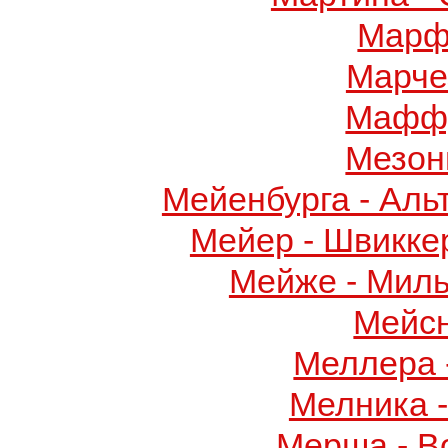
Марф
Марче
Маффу
Мезон
Мейенбурга - Аль
Мейер - Швикке
Мейже - Миль
Мейс
Меллера 
Мелника 
Мерша - В