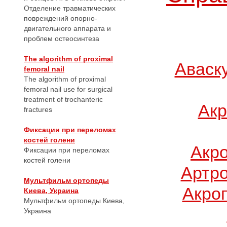
Отделение травматических
повреждений опорно-
двигательного аппарата и
проблем остеосинтеза
The algorithm of proximal
Аваск
femoral nail
The algorithm of proximal
femoral nail use for surgical
treatment of trochanteric
Акр
fractures
Фиксации при переломах
костей голени
Акр
Фиксации при переломах
костей голени
Артро
Мультфильм ортопеды
Акро
Киева, Украина
Мультфильм ортопеды Киева,
Украина