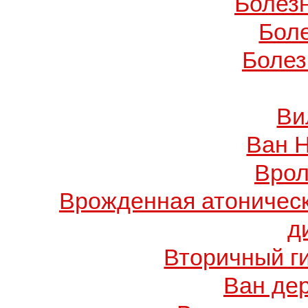
Болез
Бол
Болез
Ви
Ван 
Врол
Врожденная атоничес
д
Вторичный г
Ван де