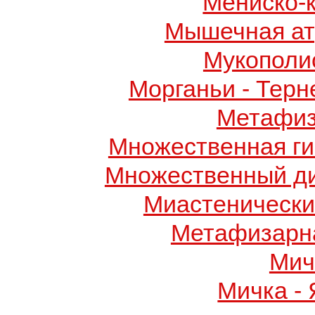
Мениско-
Мышечная ат
Мукополис
Морганьи - Терн
Метафиз
Множественная ги
Множественный д
Миастенически
Метафизарн
Мич
Мичка -