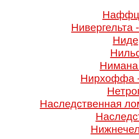
Наффци
Нивергельта 
Ниде
Ниль
Нимана 
Нирхоффа 
Нетро
Наследственная лом
Наследс
Нижнечел