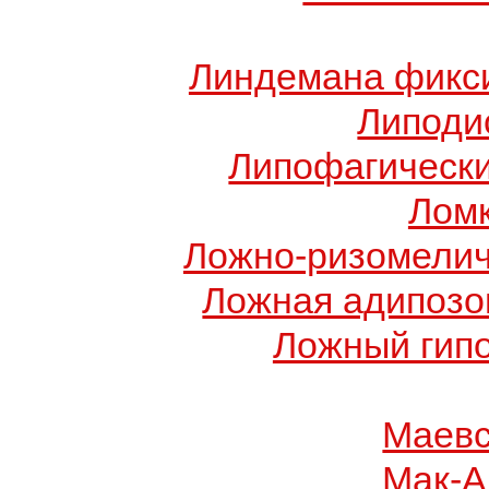
Линдемана фикси
Липоди
Липофагически
Ломк
Ложно-ризомелич
Ложная адипозо
Ложный гип
Маевс
Мак-А