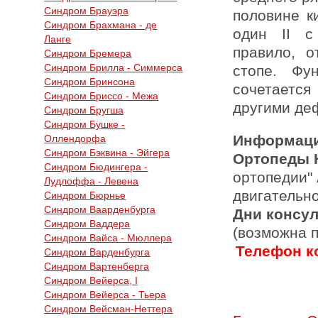
Синдром Брауэра
половине к
Синдром Брахмана - де
один II с
Ланге
правило, о
Синдром Бремера
Синдром Брилла - Симмерса
стопе. Фу
Синдром Бринсона
сочетается
Синдром Бриссо - Межа
другими де
Синдром Бругша
Синдром Бушке -
Информаци
Оллендорфа
Синдром Бэквина - Эйгера
Ортопеды 
Синдром Бюдингера -
ортопедии"
Лудлоффа - Левена
двигательн
Синдром Бюрнье
Синдром Ваарденбурга
Дни консу
Синдром Ваддера
(возможна 
Синдром Вайса - Мюллера
Телефон ко
Синдром Варденбурга
Синдром Вартенберга
Синдром Вейерса, I
Синдром Вейерса - Тьера
Синдром Вейсман-Неттера