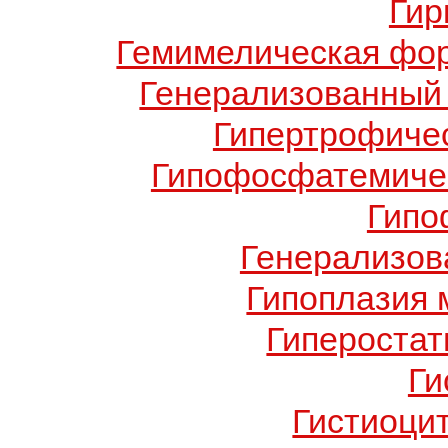
Гир
Гемимелическая фо
Генерализованный 
Гипертрофиче
Гипофосфатемичес
Гипо
Генерализов
Гипоплазия 
Гиперостат
Ги
Гистиоци