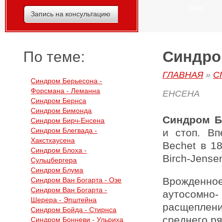
Сайт
Запись на консультацию
Синдром
По теме:
ГЛАВНАЯ
»
С
Синдром Берьесона -
Форсмана - Леманна
ЕНСЕНА
Синдром Бернса
Синдром Бимонда
Синдром Б
Синдром Бирч-Енсена
Синдром Блегвада -
и стоп. В
Хакстхаусена
Bechet в 18
Синдром Блоха -
Birch-Jensen
Сульцбергера
Синдром Блума
Врожденное
Синдром Ван Богарта - Озе
Синдром Ван Богарта -
аутосомн
Шерера - Эпштейна
расщеплени
Синдром Бойда - Стирнса
среднего ря
Синдром Бонневи - Ульриха