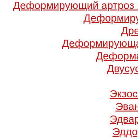
Деформирующий артроз 
Деформиру
Др
Деформирующа
Деформа
Двусу
Экзос
Эва
Эдва
Эддо