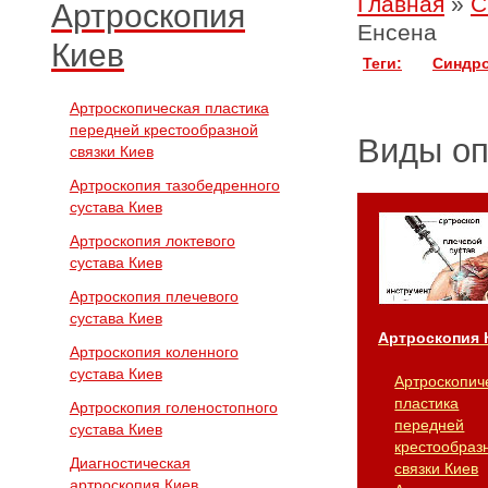
Главная
»
С
Артроскопия
Енсена
Киев
Теги:
Синдр
Артроскопическая пластика
передней крестообразной
Виды о
связки Киев
Артроскопия тазобедренного
сустава Киев
Артроскопия локтевого
сустава Киев
Артроскопия плечевого
сустава Киев
Артроскопия 
Артроскопия коленного
сустава Киев
Артроскопич
пластика
Артроскопия голеностопного
передней
сустава Киев
крестообраз
Диагностическая
связки Киев
артроскопия Киев