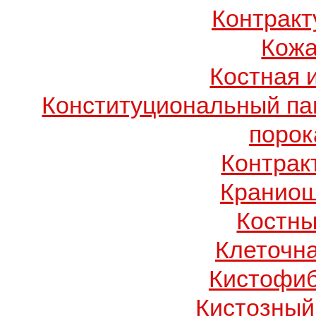
Контрак
Кожа
Костная 
Конституциональный п
порок
Контрак
Краниош
Костны
Клеточн
Кистофиб
Кистозный