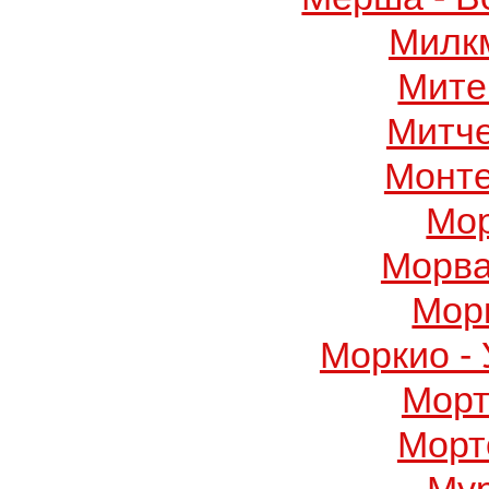
Милк
Мите
Митч
Монте
Мор
Морва
Мор
Моркио -
Морт
Морт