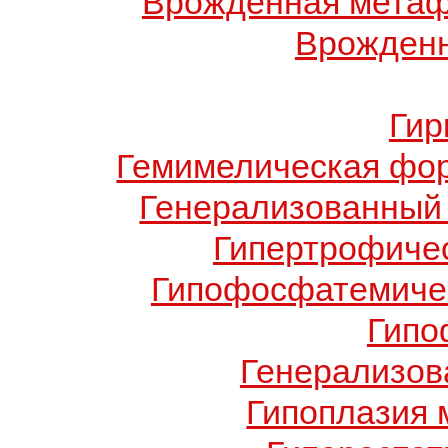
Врожденная метаф
Врожденн
Гир
Гемимелическая фо
Генерализованный 
Гипертрофиче
Гипофосфатемичес
Гипо
Генерализов
Гипоплазия 