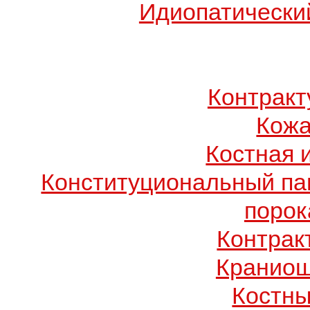
Идиопатический
Контрак
Кожа
Костная 
Конституциональный п
порок
Контрак
Краниош
Костны