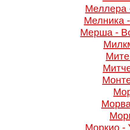
Меллера 
Мелника 
Мерша - В
Милк
Мите
Митч
Монте
Мор
Морва
Мор
Моркио -