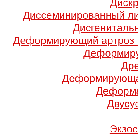
Диск
Диссеминированный ли
Дисгениталь
Деформирующий артроз 
Деформиру
Др
Деформирующа
Деформа
Двусу
Экзос