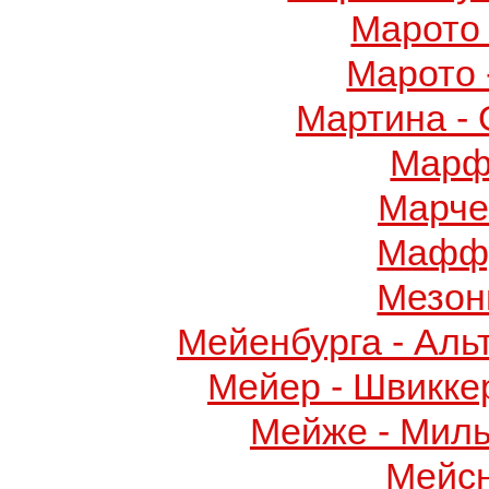
Марото 
Марото 
Мартина -
Марф
Марче
Маффу
Мезон
Мейенбурга - Аль
Мейер - Швикке
Мейже - Миль
Мейс