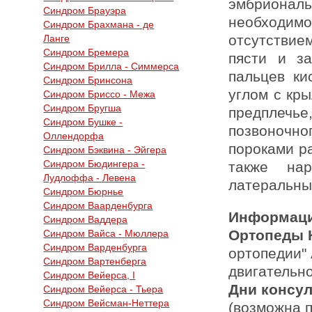
эмбрионал
Синдром Брауэра
необходим
Синдром Брахмана - де
отсутствие
Ланге
Синдром Бремера
пясти и за
Синдром Брилла - Симмерса
пальцев ки
Синдром Бринсона
углом с кр
Синдром Бриссо - Межа
Синдром Бругша
предплечь
Синдром Бушке -
позвоночно
Оллендорфа
пороками р
Синдром Бэквина - Эйгера
Синдром Бюдингера -
также на
Лудлоффа - Левена
латеральны
Синдром Бюрнье
Синдром Ваарденбурга
Информаци
Синдром Ваддера
Ортопеды 
Синдром Вайса - Мюллера
Синдром Варденбурга
ортопедии"
Синдром Вартенберга
двигательн
Синдром Вейерса, I
Дни консу
Синдром Вейерса - Тьера
Синдром Вейсман-Неттера
(возможна 