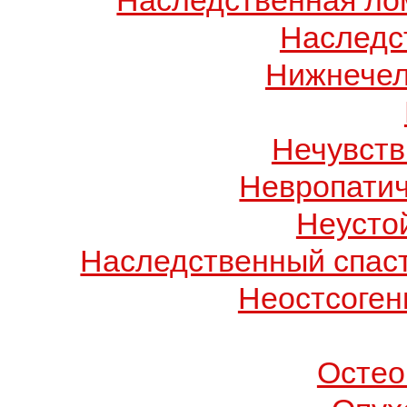
Наследственная лом
Наследс
Нижнечел
Нечувств
Невропатич
Неусто
Наследственный спас
Неостсоген
Остео