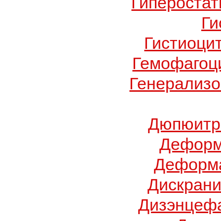
Гиперостат
Ги
Гистиоци
Гемофагоц
Генерализо
Дюпюитр
Деформ
Деформа
Дискрани
Дизэнцеф