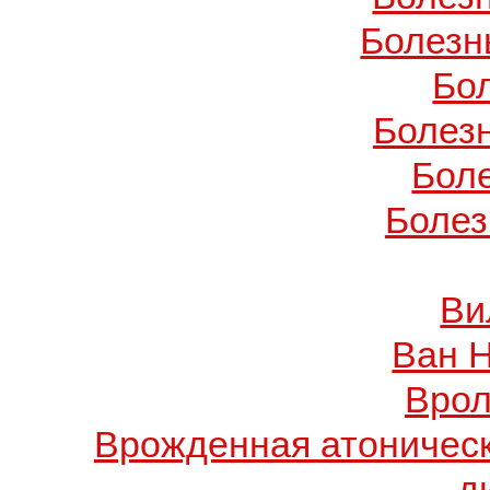
Болезн
Бо
Болез
Бол
Болез
Ви
Ван 
Врол
Врожденная атоничес
д