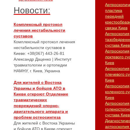
Артроскопич
Новости:
пластика
передней
крестообраз
Комплексный протокол
связки Киев
лечения нестабильности
Артроскопия
суставов
тазобедренн
Комплексный протокол лечения
сустава Киев
нестабильности суставов в
Артроскопия
Киеве: +38(067) 443-26-81
локтевого су
Александр Даценко | Институт
Киев
травматологии и ортопедии
Артроскопия
НАМНУ, г. Киев, Украина
плечевого су
Киев
Для жителей с Востока
Артроскопия
Украины и бойцов АТО в
коленного су
Киеве откроют Отделение
Киев
травматических
Артроскопия
повреждений опорно-
голеностопн
двигательного аппарата и
сустава Киев
проблем остеосинтеза
Диагностиче
Для жителей с Востока Украины
артроскопия
и бойцов АТО в Киеве откроют