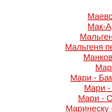
Маевс
Мак-А
Мальге
Мальгеня п
Манков
Мар
Мари - Ба
Мари -
Мари - 
Маринеску 