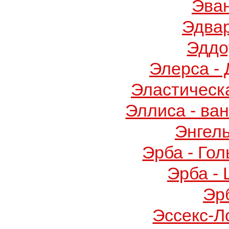
Эва
Эдва
Эддо
Элерса -
Эластическ
Эллиса - ва
Энгел
Эрба - Го
Эрба -
Эр
Эссекс-Л