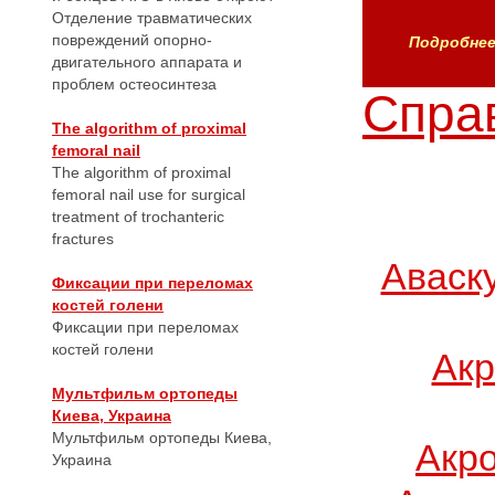
Отделение травматических
повреждений опорно-
Подробнее.
двигательного аппарата и
проблем остеосинтеза
Справ
The algorithm of proximal
femoral nail
The algorithm of proximal
femoral nail use for surgical
treatment of trochanteric
fractures
Аваск
Фиксации при переломах
костей голени
Фиксации при переломах
костей голени
Акр
Мультфильм ортопеды
Киева, Украина
Мультфильм ортопеды Киева,
Акр
Украина