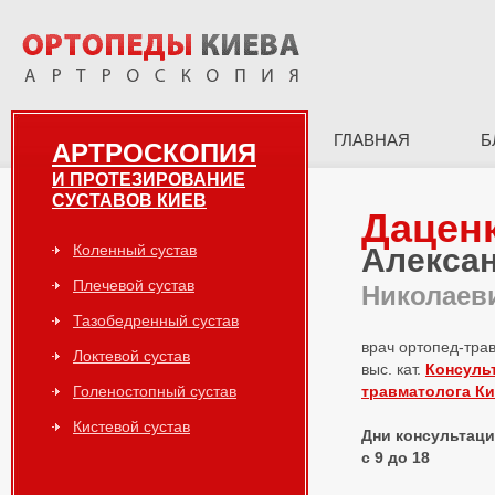
ГЛАВНАЯ
Б
АРТРОСКОПИЯ
И ПРОТЕЗИРОВАНИЕ
СУСТАВОВ КИЕВ
Дацен
Коленный сустав
Алекса
Плечевой сустав
Николаев
Тазобедренный сустав
врач ортопед-тра
Локтевой сустав
выс. кат.
Консуль
Голеностопный сустав
травматолога К
Кистевой сустав
Дни консультаций
с 9 до 18