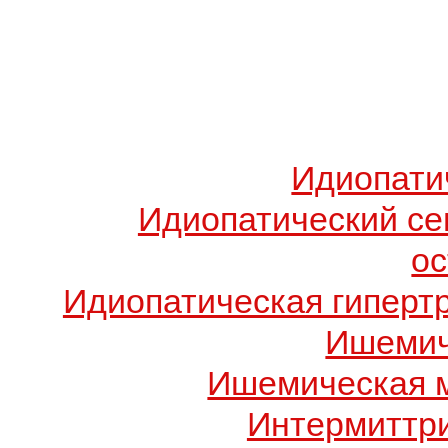
Идиопати
Идиопатический с
о
Идиопатическая гиперт
Ишемич
Ишемическая 
Интермиттр