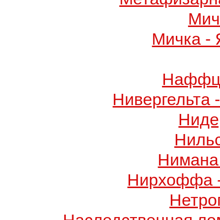
Мич
Мичка -
Наффци
Нивергельта 
Ниде
Ниль
Нимана 
Нирхоффа 
Нетро