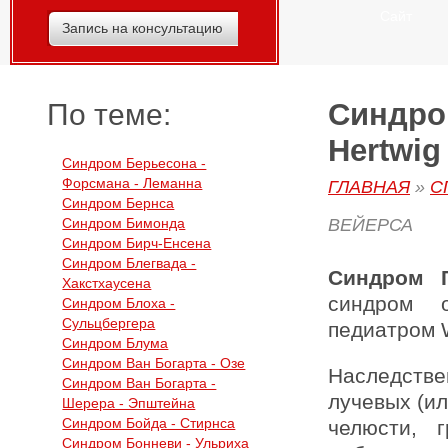
Сайт
Запись на консультацию
Синдром
По теме:
Hertwig
Синдром Берьесона -
Форсмана - Леманна
ГЛАВНАЯ
»
С
Синдром Бернса
Синдром Бимонда
ВЕЙЕРСА
Синдром Бирч-Енсена
Синдром Блегвада -
Синдром Г
Хакстхаусена
синдром о
Синдром Блоха -
Сульцбергера
педиатром W
Синдром Блума
Синдром Ван Богарта - Озе
Наследстве
Синдром Ван Богарта -
лучевых (и
Шерера - Эпштейна
Синдром Бойда - Стирнса
челюсти, 
Синдром Бонневи - Ульриха