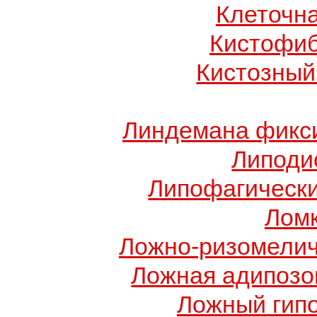
Клеточн
Кистофиб
Кистозный
Линдемана фикси
Липоди
Липофагически
Ломк
Ложно-ризомелич
Ложная адипозо
Ложный гип