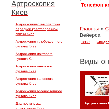
Артроскопия
Телефон ко
Киев
Артроскопическая пластика
Главная
»
С
передней крестообразной
связки Киев
Вейерса
Артроскопия тазобедренного
Теги:
Синдро
сустава Киев
Артроскопия локтевого
сустава Киев
Виды о
Артроскопия плечевого
сустава Киев
Артроскопия коленного
сустава Киев
Артроскопия голеностопного
сустава Киев
Артроскопия 
Диагностическая
артроскопия Киев