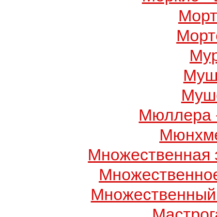
Морт
Морт
Му
Муш
Муше
Мюллера 
Мюнхме
Множественная 
Множественно
Множественный
Мастрог