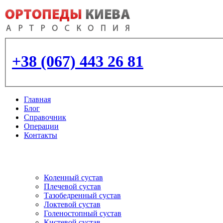
+38 (067) 443 26 81
Главная
Блог
Справочник
Операции
Контакты
Артроскопия
и протезирование суставо
Коленный сустав
Плечевой сустав
Тазобедренный сустав
Локтевой сустав
Голеностопный сустав
Кистевой сустав