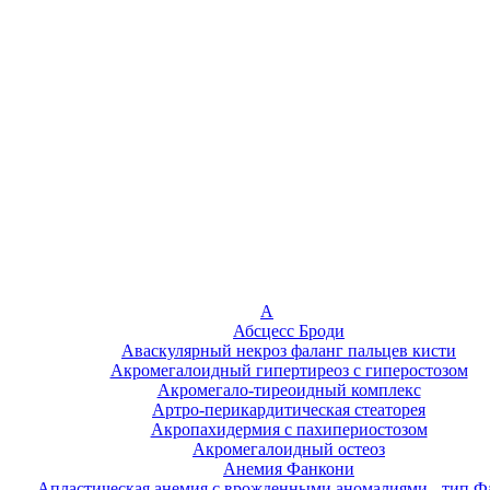
А
Абсцесс Броди
Аваскулярный некроз фаланг пальцев кисти
Акромегалоидный гипертиреоз с гиперостозом
Акромегало-тиреоидный комплекс
Артро-перикардитическая стеаторея
Акропахидермия с пахипериостозом
Акромегалоидный остеоз
Анемия Фанкони
Апластическая анемия с врожденными аномалиями - тип Ф