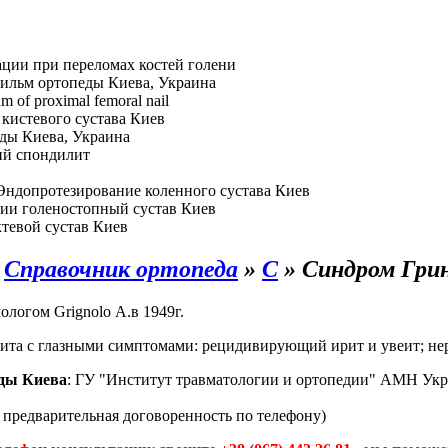
ции при переломах костей голени
ильм ортопеды Киева, Украина
hm of proximal femoral nail
кистевого сустава Киев
ды Киева, Украина
й спондилит
Эндопротезирование коленного сустава Киев
ии голеностопный сустав Киев
тевой сустав Киев
»
Справочник ортопеда
»
С
»
Синдром Гри
ологом Grignolo А.в 1949г.
ита с глазными симптомами: рецидивирующий ирит и увеит; нер
ды Киева
: ГУ "Институт травматологии и ортопедии" АМН Укр
а предварительная договоренность по телефону)