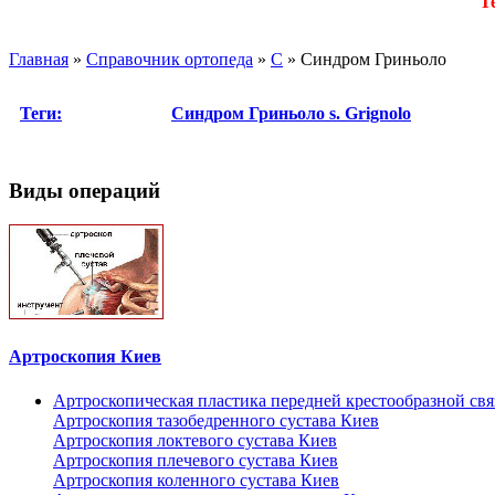
Т
Главная
»
Справочник ортопеда
»
С
»
Синдром Гриньоло
Теги:
Синдром Гриньоло
s. Grignolo
Виды операций
Артроскопия Киев
Артроскопическая пластика передней крестообразной св
Артроскопия тазобедренного сустава Киев
Артроскопия локтевого сустава Киев
Артроскопия плечевого сустава Киев
Артроскопия коленного сустава Киев