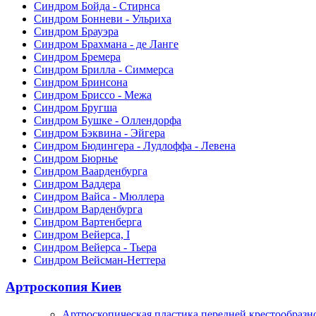
Синдром Бойда - Стирнса
Синдром Бонневи - Ульриха
Синдром Брауэра
Синдром Брахмана - де Ланге
Синдром Бремера
Синдром Брилла - Симмерса
Синдром Бринсона
Синдром Бриссо - Межа
Синдром Бругша
Синдром Бушке - Оллендорфа
Синдром Бэквина - Эйгера
Синдром Бюдингера - Лудлоффа - Левена
Синдром Бюрнье
Синдром Ваарденбурга
Синдром Ваддера
Синдром Вайса - Мюллера
Синдром Варденбурга
Синдром Вартенберга
Синдром Вейерса, I
Синдром Вейерса - Тьера
Синдром Вейсман-Неттера
Артроскопия Киев
Артроскопическая пластика передней крестообразн