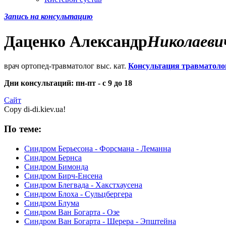
Запись на консультацию
Даценко
Александр
Николаеви
врач ортопед-травматолог выс. кат.
Консультация травматоло
Дни консультаций: пн-пт - с 9 до 18
Сайт
Copy di-di.kiev.ua!
По теме:
Синдром Берьесона - Форсмана - Леманна
Синдром Бернса
Синдром Бимонда
Синдром Бирч-Енсена
Синдром Блегвада - Хакстхаусена
Синдром Блоха - Сульцбергера
Синдром Блума
Синдром Ван Богарта - Озе
Синдром Ван Богарта - Шерера - Эпштейна