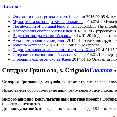
Важное:
Фиксации при переломах костей голени
2016.02.05
Фикса
Мультфильм ортопеды Киева, Украина
2015.07.02
Мультф
The algorithm of proximal femoral nail
2015.03.11
The algorit
Артроскопия сустава кисти Киев
2014.01.20
Артроскопия 
Видео ортопеды Киева, Украина
2014.01.20
Видео ортопе
Анкилозирующий спондилит
2014.01.15
Анкилозирующи
Болезнь Бехтерева
2014.01.15
Болезнь Бехтерева
Эндопротезирование коленного сустава Киев
2014.01.15
Операции голеностопный сустав Киев
2014.01.15
Операц
Операции локтевой сустав Киев
2014.01.15
Операции лок
Синдром Гриньоло, s. Grignolo
Главная
Синдром Гриньоло
(
s. Grignolo
). Описан итальянским офтальм
Представляет собой сочетание анкилозирующего спондилоартр
Информационно-консультативный партнер проекта Ортопе
проблем остеосинтеза
Дни консультаций
: понедельник - пятница с 9 до 18 (возможн