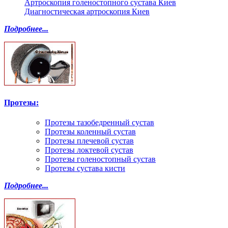
Артроскопия голеностопного сустава Киев
Диагностическая артроскопия Киев
Подробнее...
Протезы:
Протезы тазобедренный сустав
Протезы коленный сустав
Протезы плечевой сустав
Протезы локтевой сустав
Протезы голеностопный сустав
Протезы сустава кисти
Подробнее...