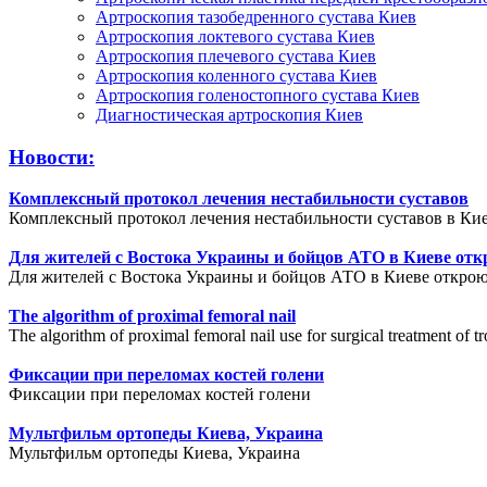
Артроскопия тазобедренного сустава Киев
Артроскопия локтевого сустава Киев
Артроскопия плечевого сустава Киев
Артроскопия коленного сустава Киев
Артроскопия голеностопного сустава Киев
Диагностическая артроскопия Киев
Новости:
Комплексный протокол лечения нестабильности суставов
Комплексный протокол лечения нестабильности суставов в Кие
Для жителей с Востока Украины и бойцов АТО в Киеве отк
Для жителей с Востока Украины и бойцов АТО в Киеве открою
The algorithm of proximal femoral nail
The algorithm of proximal femoral nail use for surgical treatment of tr
Фиксации при переломах костей голени
Фиксации при переломах костей голени
Мультфильм ортопеды Киева, Украина
Мультфильм ортопеды Киева, Украина