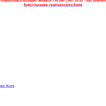
елефон консультации: звоните +38 (067) 443 26 81 - мы поможе
Консультация травматолога Киев
язки Киев