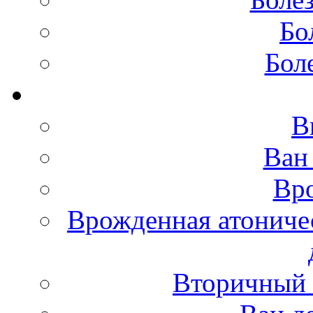
Бо
Бол
В
Ван
Вро
Врожденная атониче
Вторичный 