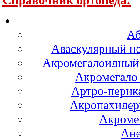
Справочник ортопеда:
Аб
Аваскулярный не
Акромегалоидный 
Акромегало
Артро-перика
Акропахидер
Акроме
Ане