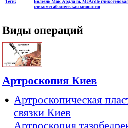
Теги:
Болезнь Мак-Ардла
m. McArdle
гликогенова
гликометаболическая миопатия
Виды операций
Артроскопия Киев
Артроскопическая плас
связки Киев
Артроскопия тазобедре