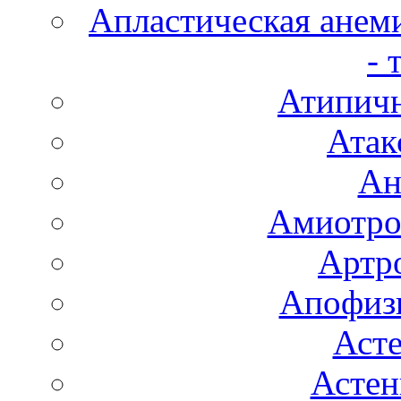
Апластическая анем
- 
Атипичн
Атак
Ан
Амиотро
Артро
Апофизи
Аст
Астен