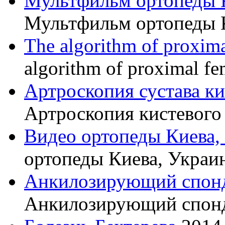
Мультфильм ортопеды 
Мультфильм ортопеды 
The algorithm of proxima
algorithm of proximal fe
Артроскопия сустава к
Артроскопия кистевого 
Видео ортопеды Киева,
ортопеды Киева, Украи
Анкилозирующий спон
Анкилозирующий спон