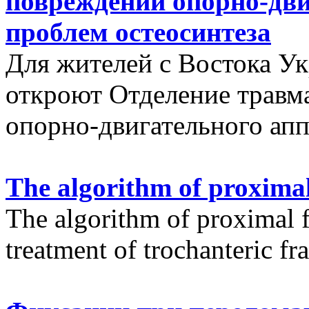
повреждений опорно-дви
проблем остеосинтеза
Для жителей с Востока У
откроют Отделение травм
опорно-двигательного апп
The algorithm of proximal
The algorithm of proximal f
treatment of trochanteric fr