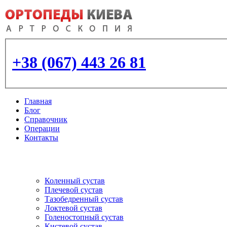
+38 (067) 443 26 81
Главная
Блог
Справочник
Операции
Контакты
Артроскопия
и протезирование суставо
Коленный сустав
Плечевой сустав
Тазобедренный сустав
Локтевой сустав
Голеностопный сустав
Кистевой сустав