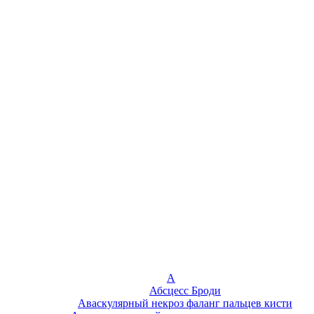
А
Абсцесс Броди
Аваскулярный некроз фаланг пальцев кисти