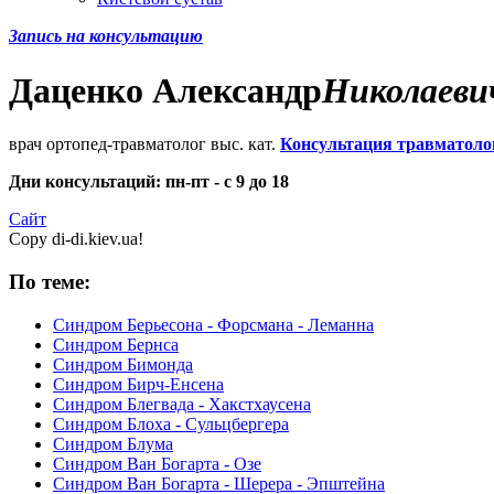
Запись на консультацию
Даценко
Александр
Николаеви
врач ортопед-травматолог выс. кат.
Консультация травматоло
Дни консультаций: пн-пт - с 9 до 18
Сайт
Copy di-di.kiev.ua!
По теме:
Синдром Берьесона - Форсмана - Леманна
Синдром Бернса
Синдром Бимонда
Синдром Бирч-Енсена
Синдром Блегвада - Хакстхаусена
Синдром Блоха - Сульцбергера
Синдром Блума
Синдром Ван Богарта - Озе
Синдром Ван Богарта - Шерера - Эпштейна