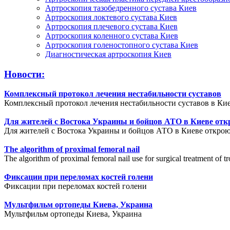
Артроскопия тазобедренного сустава Киев
Артроскопия локтевого сустава Киев
Артроскопия плечевого сустава Киев
Артроскопия коленного сустава Киев
Артроскопия голеностопного сустава Киев
Диагностическая артроскопия Киев
Новости:
Комплексный протокол лечения нестабильности суставов
Комплексный протокол лечения нестабильности суставов в Кие
Для жителей с Востока Украины и бойцов АТО в Киеве отк
Для жителей с Востока Украины и бойцов АТО в Киеве открою
The algorithm of proximal femoral nail
The algorithm of proximal femoral nail use for surgical treatment of tr
Фиксации при переломах костей голени
Фиксации при переломах костей голени
Мультфильм ортопеды Киева, Украина
Мультфильм ортопеды Киева, Украина