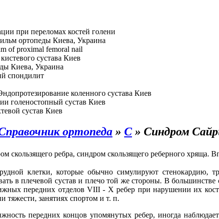
ции при переломах костей голени
ильм ортопеды Киева, Украина
hm of proximal femoral nail
кистевого сустава Киев
ды Киева, Украина
й спондилит
Эндопротезирование коленного сустава Киев
ии голеностопный сустав Киев
тевой сустав Киев
Справочник ортопеда
»
С
»
Синдром Сайр
ром скользящего ребра, синдром скользящего реберного хряща. В
рудной клетки, которые обычно симулируют стенокардию, тр
ать в плечевой сустав и плечо той же стороны. В большинстве
жных передних отделов VIII - X ребер при нарушении их кос
 тяжести, занятиях спортом и т. п.
ижность передних концов упомянутых ребер, иногда наблюдаетс