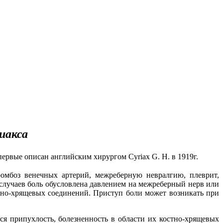
иакса
первые описан английским хирургом Cyriax G. H. в 1919г.
омбоз венечных артерий, межреберную невралгию, плеврит,
 случаев боль обусловлена давлением на межреберный нерв или
тно-хрящевых соединений. Приступ боли может возникать при
я припухлость, болезненность в области их костно-хрящевых