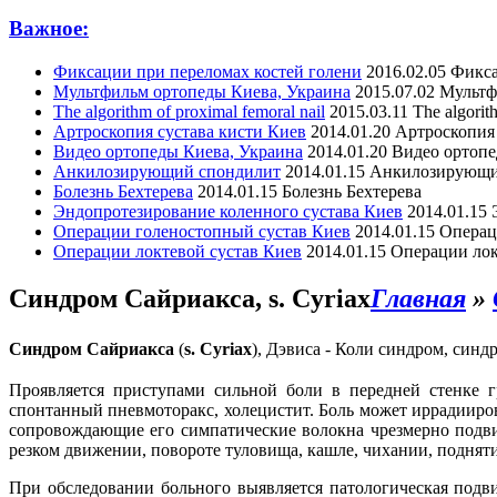
Важное:
Фиксации при переломах костей голени
2016.02.05
Фикса
Мультфильм ортопеды Киева, Украина
2015.07.02
Мультф
The algorithm of proximal femoral nail
2015.03.11
The algorit
Артроскопия сустава кисти Киев
2014.01.20
Артроскопия 
Видео ортопеды Киева, Украина
2014.01.20
Видео ортопе
Анкилозирующий спондилит
2014.01.15
Анкилозирующи
Болезнь Бехтерева
2014.01.15
Болезнь Бехтерева
Эндопротезирование коленного сустава Киев
2014.01.15
Операции голеностопный сустав Киев
2014.01.15
Операц
Операции локтевой сустав Киев
2014.01.15
Операции лок
Синдром Сайриакса, s. Cyriax
Главная
»
Синдром
Сайриакса
(
s. Cyriax
), Дэвиса - Коли синдром, синд
Проявляется приступами сильной боли в передней стенке г
спонтанный пневмоторакс, холецистит. Боль может иррадииров
сопровождающие его симпатические волокна чрезмерно подви
резком движении, повороте туловища, кашле, чихании, поднятии
При обследовании больного выявляется патологическая подв