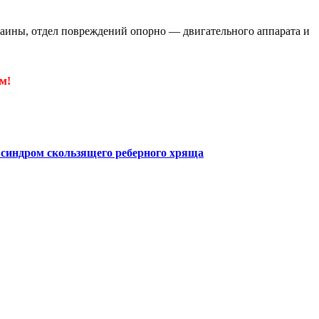
аины, отдел повреждений опорно — двигательного аппарата и
м!
а
синдром скользящего реберного хряща