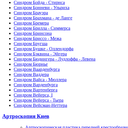
Синдром Бойда - Стирнса
Синдром Бонневи - Ульриха
Синдром Брауэра
Синдром Брахмана - де Ланге
Синдром Бремера
Синдром Брилла - Симмерса
Синдром Бринсона
Синдром Бриссо - Межа
Синдром Бругша
Синдром Бушке - Оллендорфа
Синдром Бэквина - Эйгера
Синдром Бюдингера - Лудлоффа - Левена
Синдром Бюрнье
Синдром Ваарденбурга
Синдром Ваддера
Синдром Вайса - Мюллера
Синдром Варденбурга
Синдром Вартенберга
Синдром Вейерса, I
Синдром Вейерса - Тьера
Синдром Вейсман-Неттера
Артроскопия Киев
Артроскопическая пластика передней крестообразн