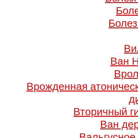
Бол
Болез
Ви
Ван 
Врол
Врожденная атоничес
д
Вторичный г
Ван де
Вальгусное