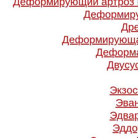
Деформирующий артроз 
Деформиру
Др
Деформирующа
Деформа
Двусу
Экзос
Эва
Эдва
Эддо