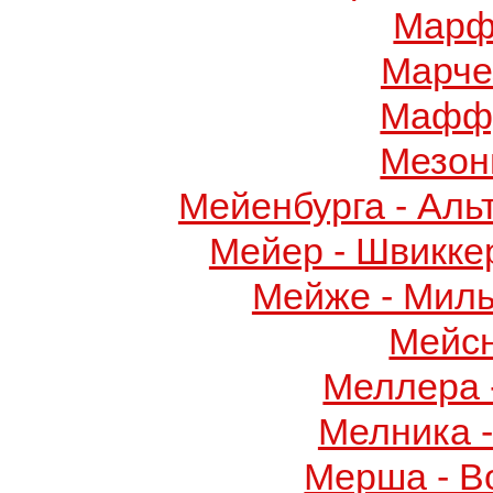
Марф
Марче
Маффу
Мезон
Мейенбурга - Аль
Мейер - Швикке
Мейже - Миль
Мейс
Меллера 
Мелника 
Мерша - В