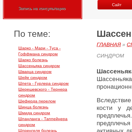
Сайт
Запись на консультацию
Шассен
По теме:
ГЛАВНАЯ
»
С
Шарко - Мари - Туса -
Гоффмана синдром
СИНДРОМ
Шарко болезнь
Шассеньяка синдром
Шассенья
Шварца синдром
Шейе синдром
Шассеньяк
Шпета - Гурлера синдром
пронационн
Шерешевского - Тернера
синдром
Вследствие
Шеферда перелом
кости у д
Шинца болезнь
Шмида синдром
предплечь
Шпанланга - Таппейнера
предплечья
синдром
активных д
Шпренгеля болезнь