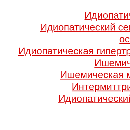
Идиопати
Идиопатический с
о
Идиопатическая гиперт
Ишемич
Ишемическая 
Интермиттр
Идиопатический