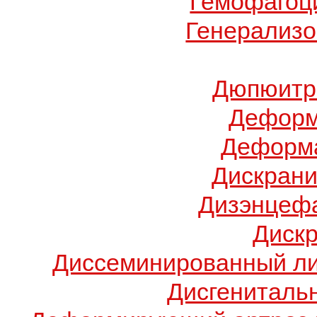
Гемофагоц
Генерализо
Дюпюитр
Деформ
Деформа
Дискрани
Дизэнцеф
Диск
Диссеминированный ли
Дисгениталь