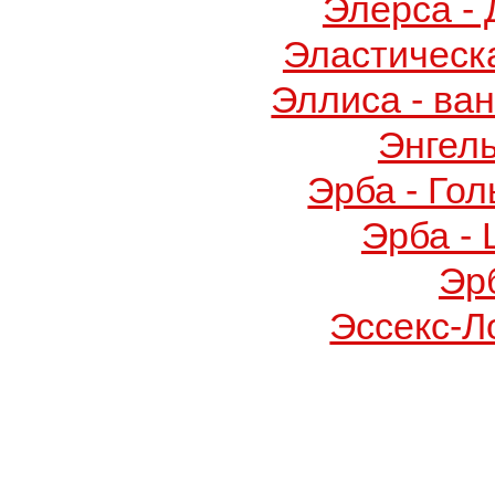
Элерса -
Эластическ
Эллиса - ва
Энгел
Эрба - Го
Эрба -
Эр
Эссекс-Л