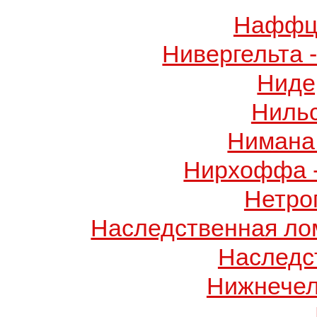
Наффци
Нивергельта 
Ниде
Ниль
Нимана 
Нирхоффа 
Нетро
Наследственная лом
Наследс
Нижнечел