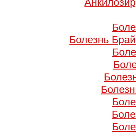
Анкилози
Боле
Болезнь Брай
Боле
Боле
Болез
Болезн
Боле
Боле
Боле