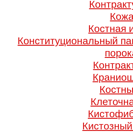
Контрак
Кожа
Костная 
Конституциональный п
порок
Контрак
Краниош
Костны
Клеточн
Кистофиб
Кистозный