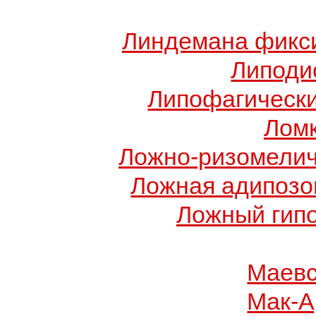
Линдемана фикси
Липоди
Липофагически
Ломк
Ложно-ризомелич
Ложная адипозо
Ложный гип
Маевс
Мак-А