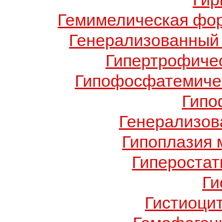
Гемимелическая фо
Генерализованный 
Гипертрофиче
Гипофосфатемичес
Гипо
Генерализов
Гипоплазия 
Гиперостат
Ги
Гистиоци