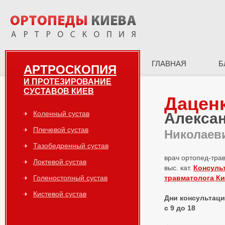
ГЛАВНАЯ
Б
АРТРОСКОПИЯ
И ПРОТЕЗИРОВАНИЕ
СУСТАВОВ КИЕВ
Дацен
Коленный сустав
Алекса
Плечевой сустав
Николаев
Тазобедренный сустав
врач ортопед-тра
Локтевой сустав
выс. кат.
Консуль
Голеностопный сустав
травматолога К
Кистевой сустав
Дни консультаций
с 9 до 18