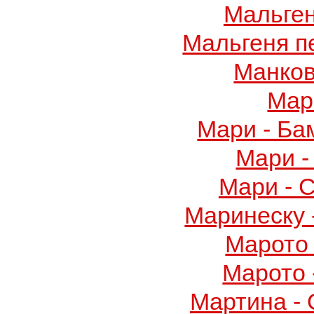
Мальге
Мальгеня п
Манков
Мар
Мари - Ба
Мари -
Мари - 
Маринеску 
Марото 
Марото 
Мартина -