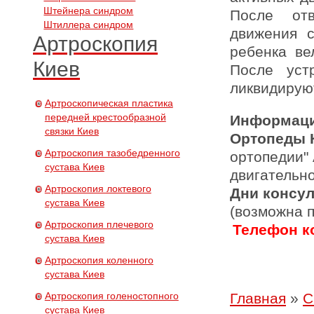
Штейнера синдром
После отв
Штиллера синдром
движения с
Артроскопия
ребенка ве
Киев
После уст
ликвидируют
Артроскопическая пластика
передней крестообразной
Информаци
связки Киев
Ортопеды 
Артроскопия тазобедренного
ортопедии"
сустава Киев
двигательн
Артроскопия локтевого
Дни консу
сустава Киев
(возможна 
Артроскопия плечевого
Телефон ко
сустава Киев
Артроскопия коленного
сустава Киев
Артроскопия голеностопного
Главная
»
С
сустава Киев