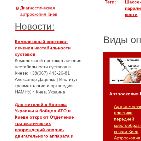
Теги:
Шассе
Диагностическая
парали
артроскопия Киев
кости
Новости:
Виды о
Комплексный протокол
лечения нестабильности
суставов
Комплексный протокол лечения
нестабильности суставов в
Киеве: +38(067) 443-26-81
Александр Даценко | Институт
травматологии и ортопедии
НАМНУ, г. Киев, Украина
Артроскопия 
Для жителей с Востока
Артроскопич
Украины и бойцов АТО в
пластика
Киеве откроют Отделение
передней
травматических
крестообраз
повреждений опорно-
связки Киев
двигательного аппарата и
Артроскопия