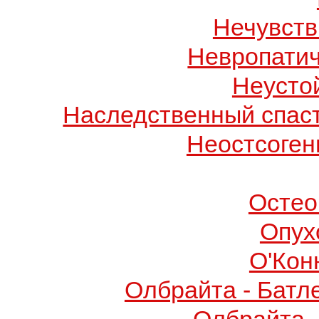
Нечувств
Невропатич
Неусто
Наследственный спас
Неостсоген
Остео
Опух
О'Кон
Олбрайта - Батл