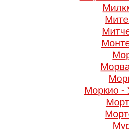
Милк
Мите
Митч
Монте
Мор
Морва
Мор
Моркио -
Морт
Морт
Му