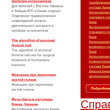
проблем остеосинтеза
тазобедренн
Для жителей с Востока Украины
сустава Киев
и бойцов АТО в Киеве откроют
Артроскопия
Отделение травматических
локтевого су
повреждений опорно-
Киев
двигательного аппарата и
Артроскопия
проблем остеосинтеза
плечевого су
Киев
The algorithm of proximal
Артроскопия
femoral nail
коленного су
The algorithm of proximal
Киев
femoral nail use for surgical
Артроскопия
treatment of trochanteric
голеностопн
fractures
сустава Киев
Диагностиче
Фиксации при переломах
артроскопия
костей голени
Фиксации при переломах
Подробнее.
костей голени
Мультфильм ортопеды
Справ
Киева, Украина
Мультфильм ортопеды Киева,