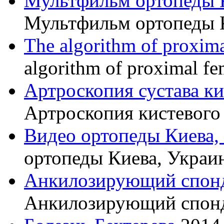
Мультфильм ортопеды 
Мультфильм ортопеды 
The algorithm of proxima
algorithm of proximal fe
Артроскопия сустава к
Артроскопия кистевого 
Видео ортопеды Киева,
ортопеды Киева, Украи
Анкилозирующий спон
Анкилозирующий спон