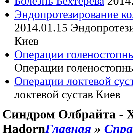
Болезнь Бехтерева
2014
Эндопротезирование ко
2014.01.15
Эндопротези
Киев
Операции голеностопны
Операции голеностопны
Операции локтевой сус
локтевой сустав Киев
Синдром Олбрайта - Ха
Hadorn
Главная
»
Спра