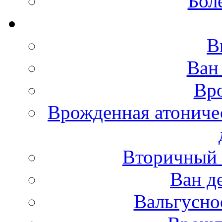
Бол
В
Ван
Вро
Врожденная атониче
Вторичный 
Ван д
Вальгусно