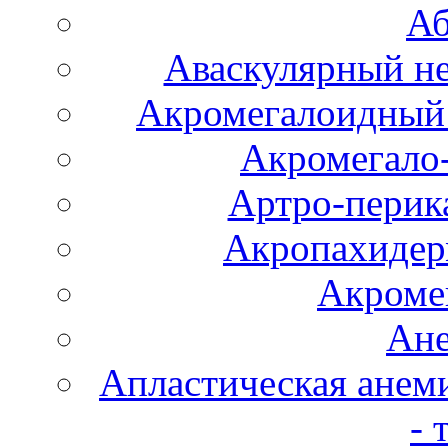
Аб
Аваскулярный не
Акромегалоидный 
Акромегало
Артро-перика
Акропахидер
Акроме
Ане
Апластическая анем
- 