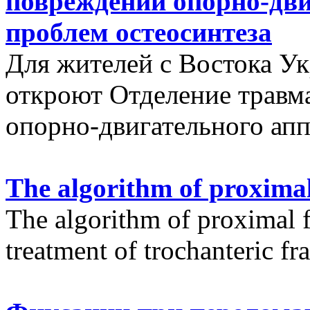
повреждений опорно-дви
проблем остеосинтеза
Для жителей с Востока У
откроют Отделение травм
опорно-двигательного апп
The algorithm of proximal
The algorithm of proximal f
treatment of trochanteric fr