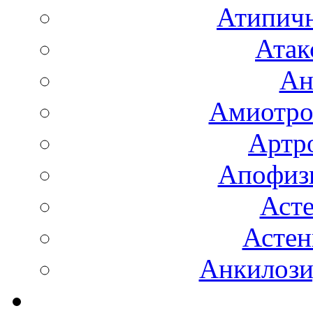
Атипичн
Атак
Ан
Амиотро
Артро
Апофизи
Аст
Астен
Анкилоз