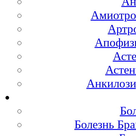
Ан
Амиотро
Артро
Апофизи
Аст
Астен
Анкилоз
Бо
Болезнь Бра