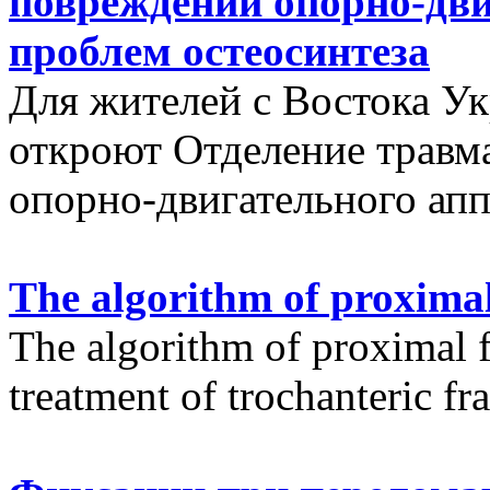
повреждений опорно-дви
проблем остеосинтеза
Для жителей с Востока У
откроют Отделение травм
опорно-двигательного апп
The algorithm of proximal
The algorithm of proximal f
treatment of trochanteric fr