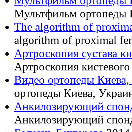
Мультфильм ортопеды 
Мультфильм ортопеды 
The algorithm of proxima
algorithm of proximal fe
Артроскопия сустава к
Артроскопия кистевого 
Видео ортопеды Киева,
ортопеды Киева, Украи
Анкилозирующий спон
Анкилозирующий спон