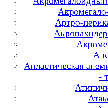
Акромегалоидный 
Акромегало
Артро-перика
Акропахидер
Акроме
Ане
Апластическая анем
- 
Атипичн
Атак