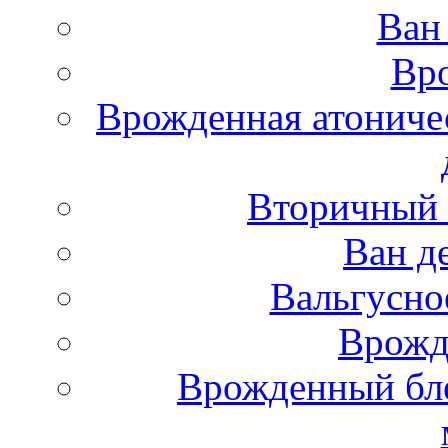
Ван
Вро
Врожденная атониче
Вторичный 
Ван д
Вальгусно
Врожд
Врожденный бле