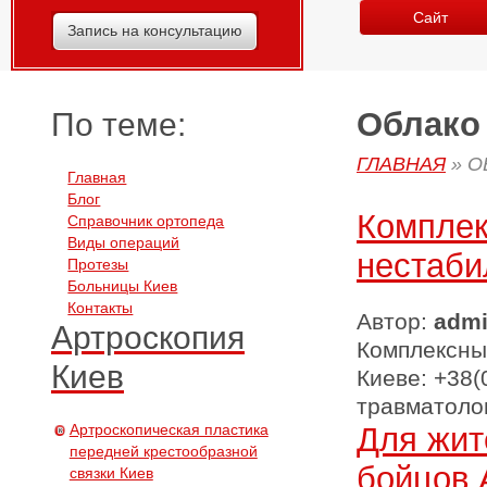
Сайт
Запись на консультацию
Облако 
По теме:
ГЛАВНАЯ
»
О
Главная
Блог
Комплек
Справочник ортопеда
Виды операций
нестаби
Протезы
Больницы Киев
Контакты
Автор:
adm
Артроскопия
Комплексны
Киев
Киеве: +38(
травматолог
Артроскопическая пластика
Для жит
передней крестообразной
бойцов 
связки Киев