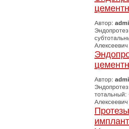
цементн
Автор:
adm
Эндопротез
субтотальны
Алексеевич
Эндопро
цементн
Автор:
adm
Эндопротез
тотальный: 
Алексеевич
Протезы
имплант