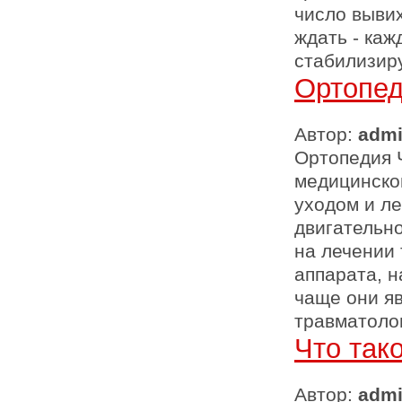
число выви
ждать - ка
стабилизир
Ортопе
Автор:
adm
Ортопедия 
медицинско
уходом и л
двигательн
на лечении
аппарата, 
чаще они я
травматоло
Что так
Автор:
adm