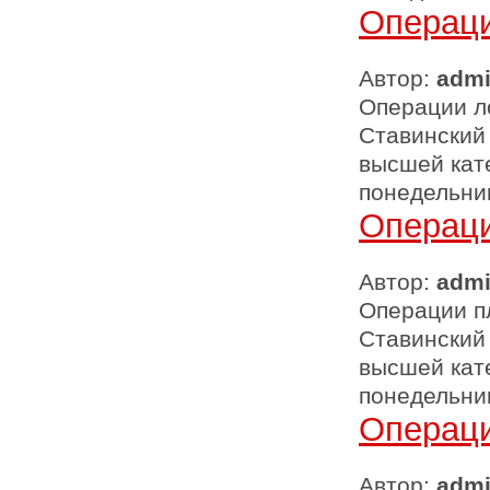
Операци
Автор:
adm
Операции ло
Ставинский
высшей кате
понедельник 
Операци
Автор:
adm
Операции пл
Ставинский
высшей кате
понедельник 
Операци
Автор:
adm