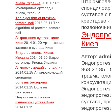
Штрюмпелля
Киева, Украина
2015.07.02
спондилоар
Мультфильм ортопеды
Киева, Украина
суставов с
The algorithm of proximal
крестцово -
femoral nail
2015.03.11
The
позвоночник
algorithm of proximal femoral
Эндопро
nail
Артроскопия сустава кисти
Киев
Киев
2014.01.20
Артроскопия
кистевого сустава Киев
Видео ортопеды Киева,
Автор:
adm
Украина
2014.01.20
Видео
Эндопротези
ортопеды Киева, Украина
Анкилозирующий спондилит
963 27 85 -
2014.01.15
Анкилозирующий
травматолог
спондилит
консультаций
Болезнь Бехтерева
2014.01.15
Болезнь
Эндопротез
Бехтерева
эндопротез
Эндопротезирование
сустава, пр
коленного сустава Киев
2014.01.15
эндопротез