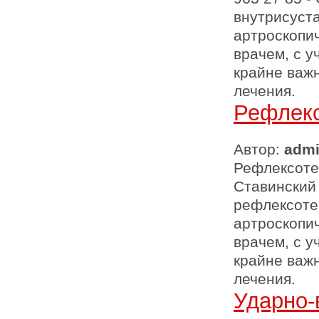
внутрисуст
артроскопи
врачем, с у
крайне важ
лечения.
Рефлек
Автор:
adm
Рефлексотер
Ставинский
рефлексоте
артроскопи
врачем, с у
крайне важ
лечения.
Ударно-