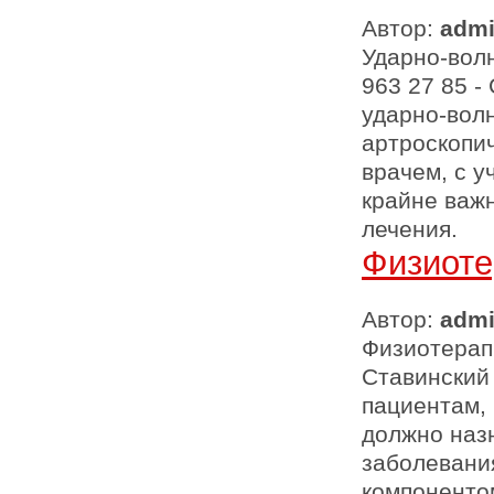
Автор:
adm
Ударно-волн
963 27 85 
ударно-вол
артроскопи
врачем, с у
крайне важ
лечения.
Физиоте
Автор:
adm
Физиотерапи
Ставинский
пациентам,
должно наз
заболевани
компоненто