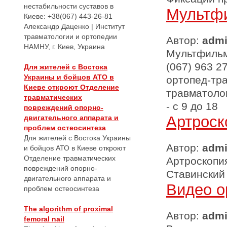
нестабильности суставов в
Мультфи
Киеве: +38(067) 443-26-81
Александр Даценко | Институт
травматологии и ортопедии
Автор:
adm
НАМНУ, г. Киев, Украина
Мультфильм
(067) 963 2
Для жителей с Востока
Украины и бойцов АТО в
ортопед-трав
Киеве откроют Отделение
травматолог
травматических
- с 9 до 18
повреждений опорно-
Артроск
двигательного аппарата и
проблем остеосинтеза
Для жителей с Востока Украины
Автор:
adm
и бойцов АТО в Киеве откроют
Отделение травматических
Артроскопия
повреждений опорно-
Ставинский
двигательного аппарата и
Видео о
проблем остеосинтеза
The algorithm of proximal
Автор:
adm
femoral nail