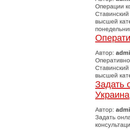
Операции ко
Ставинский
высшей кате
понедельник 
Операти
Автор:
adm
Оперативное
Ставинский
высшей кат
Задать 
Украина
Автор:
adm
Задать онла
консультаци