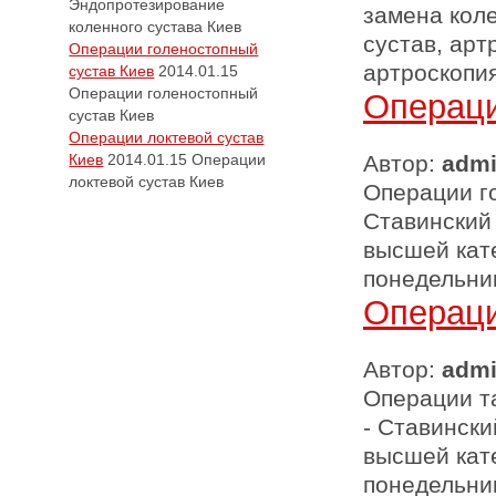
Эндопротезирование
замена кол
коленного сустава Киев
сустав, арт
Операции голеностопный
артроскопи
сустав Киев
2014.01.15
Операции голеностопный
Операци
сустав Киев
Операции локтевой сустав
Киев
2014.01.15
Операции
Автор:
adm
локтевой сустав Киев
Операции го
Ставинский
высшей кате
понедельник 
Операци
Автор:
adm
Операции та
- Ставинск
высшей кате
понедельник 