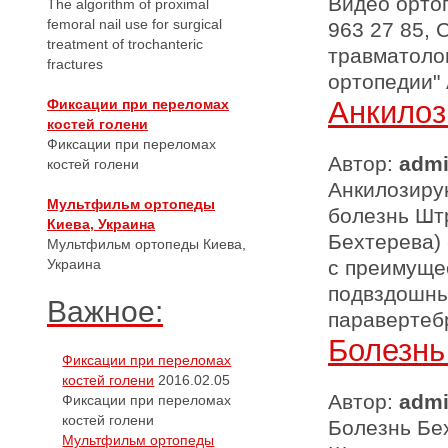
Видео ортоп
The algorithm of proximal
femoral nail use for surgical
963 27 85, 
treatment of trochanteric
травматолог
fractures
ортопедии" 
Анкилоз
Фиксации при переломах
костей голени
Фиксации при переломах
Автор:
adm
костей голени
Анкилозирую
Мультфильм ортопеды
болезнь Шт
Киева, Украина
Бехтерева) 
Мультфильм ортопеды Киева,
Украина
с преимуще
подвздошны
Важное:
паравертебр
Болезнь
Фиксации при переломах
костей голени
2016.02.05
Автор:
adm
Фиксации при переломах
костей голени
Болезнь Бех
Мультфильм ортопеды