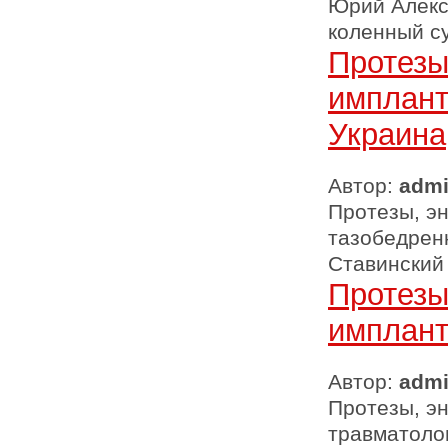
Юрий Алекс
коленный с
Протезы
имплант
Украина
Автор:
adm
Протезы, э
тазобедренн
Ставинский
Протезы
имплант
Автор:
adm
Протезы, э
травматолог