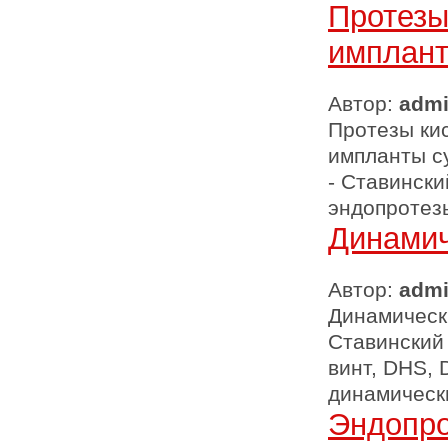
Протезы
имплант
Автор:
adm
Протезы кис
импланты су
- Ставински
эндопротезы
Динамич
Автор:
adm
Динамически
Ставинский
винт, DHS, 
динамическ
Эндопро