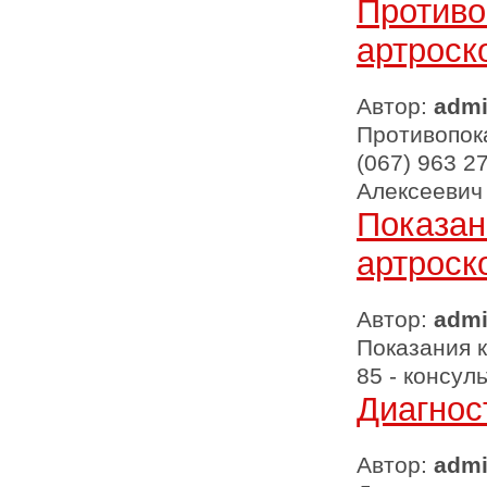
Противо
артроск
Автор:
adm
Противопока
(067) 963 2
Алексеевич
Показан
артроск
Автор:
adm
Показания к
85 - консу
Диагнос
Автор:
adm