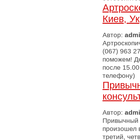
Артроск
Киев, У
Автор:
adm
Артроскопи
(067) 963 2
поможем! Дн
после 15.0
телефону)
Привычн
консуль
Автор:
adm
Привычный 
произошел в
третий, чет