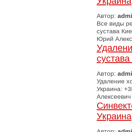
Украина
Автор:
adm
Все виды р
сустава Кие
Юрий Алекс
Удалени
сустава
Автор:
adm
Удаление хо
Украина: +3
Алексеевич
Синвект
Украина
Автор:
adm