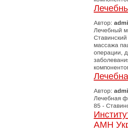
Лечебн
Автор:
adm
Лечебный ма
Ставинский
массажа па
операции, 
заболевани
компоненто
Лечебна
Автор:
adm
Лечебная фи
85 - Стави
Институ
АМН Ук