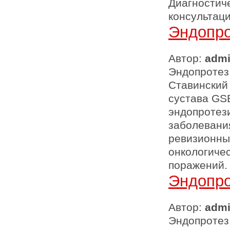
Диагностиче
консультац
Эндопро
Автор:
adm
Эндопротез 
Ставинский
сустава GSB
эндопротези
заболевани
ревизионны
онкологиче
поражений.
Эндопро
Автор:
adm
Эндопротез 