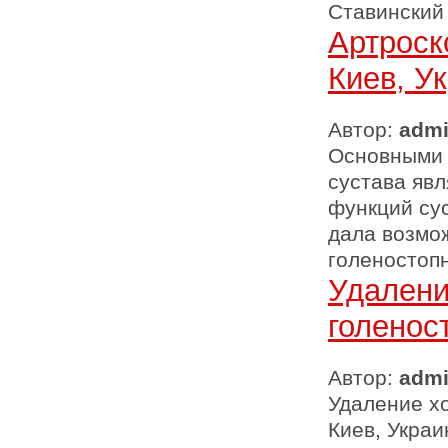
Ставинский
Артроск
Киев, У
Автор:
adm
Основными 
сустава явл
функций сус
дала возмо
голеностопн
Удалени
голенос
Автор:
adm
Удаление х
Киев, Украи