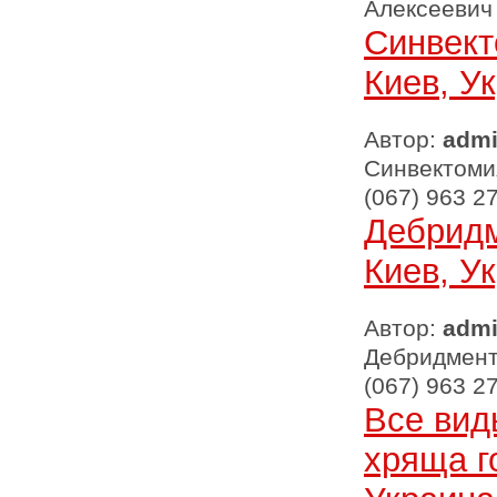
Алексеевич
Синвект
Киев, У
Автор:
adm
Синвектомия
(067) 963 2
Дебридм
Киев, У
Автор:
adm
Дебридмент 
(067) 963 2
Все вид
хряща г