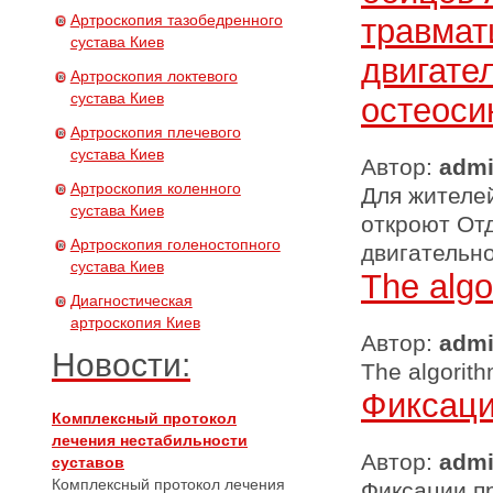
Артроскопия тазобедренного
травмат
сустава Киев
двигате
Артроскопия локтевого
сустава Киев
остеоси
Артроскопия плечевого
сустава Киев
Автор:
adm
Артроскопия коленного
Для жителей
сустава Киев
откроют От
Артроскопия голеностопного
двигательн
сустава Киев
The algo
Диагностическая
артроскопия Киев
Автор:
adm
Новости:
The algorith
Фиксаци
Комплексный протокол
лечения нестабильности
Автор:
adm
суставов
Комплексный протокол лечения
Фиксации п