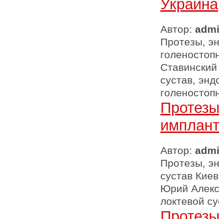
Украина
Автор:
adm
Протезы, э
голеностопн
Ставинский
сустав, эн
голеностоп
Протезы
имплант
Автор:
adm
Протезы, э
сустав Киев
Юрий Алексе
локтевой су
Протезы