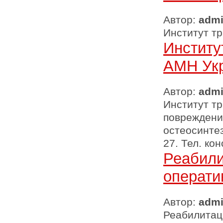
Автор:
adm
Институт т
Институ
АМН Ук
Автор:
adm
Институт т
повреждени
остеосинтез
27. Тел. ко
Реабили
операти
Автор:
adm
Реабилитац