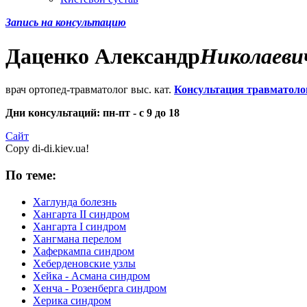
Запись на консультацию
Даценко
Александр
Николаеви
врач ортопед-травматолог выс. кат.
Консультация травматоло
Дни консультаций: пн-пт - с 9 до 18
Сайт
Copy di-di.kiev.ua!
По теме:
Хаглунда болезнь
Хангарта II синдром
Хангарта I синдром
Хангмана перелом
Хаферкампа синдром
Хеберденовские узлы
Хейка - Асмана синдром
Хенча - Розенберга синдром
Херика синдром