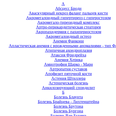
А
Абсцесс Броди
Аваскулярный некроз фаланг пальцев кисти
Акромегалоидный гипертиреоз с гиперостозом
Акромегало-тиреоидный комплекс
Артро-перикардитическая стеаторея
Акропахидермия с пахипериостозом
Акромегалоидный остеоз
Анемия Фанкони
Апластическая анемия с врожденными аномалиями - тип Ф
Атипичная ахондроплазия
Атаксия Фридрейха
Анемия Херика
Амиотрофия Шарко - Мари
Артропатия суставов
Апофизит пяточной кости
Астения Штиллера
Астеническая болезнь
Анкилозирующий спондилит
Б
Болезнь Блаунта
Болезнь Брайцева - Лихтенштейна
Болезнь Брутона
Болезнь Бургона
Болезнь Ван Бухема