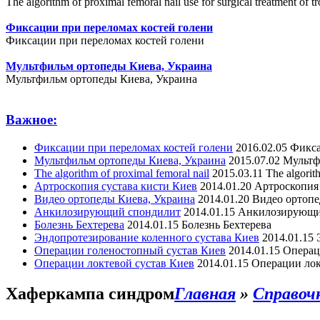
The algorithm of proximal femoral nail use for surgical treatment of tr
Фиксации при переломах костей голени
Фиксации при переломах костей голени
Мультфильм ортопеды Киева, Украина
Мультфильм ортопеды Киева, Украина
Важное:
Фиксации при переломах костей голени
2016.02.05
Фикса
Мультфильм ортопеды Киева, Украина
2015.07.02
Мультф
The algorithm of proximal femoral nail
2015.03.11
The algorit
Артроскопия сустава кисти Киев
2014.01.20
Артроскопия 
Видео ортопеды Киева, Украина
2014.01.20
Видео ортопе
Анкилозирующий спондилит
2014.01.15
Анкилозирующи
Болезнь Бехтерева
2014.01.15
Болезнь Бехтерева
Эндопротезирование коленного сустава Киев
2014.01.15
Операции голеностопный сустав Киев
2014.01.15
Операц
Операции локтевой сустав Киев
2014.01.15
Операции лок
Хаферкампа синдром
Главная
»
Справоч