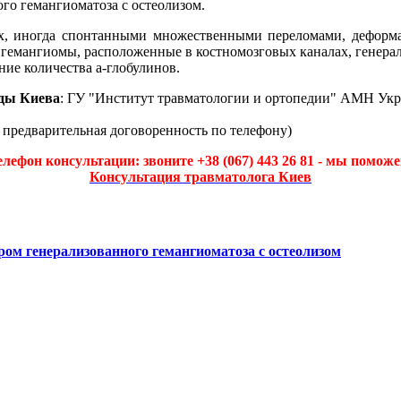
ого гемангиоматоза с остеолизом.
вах, иногда спонтанными множественными переломами, деформ
 гемангиомы, расположенные в костномозговых каналах, генер
ие количества а-глобулинов.
ды Киева
: ГУ "Институт травматологии и ортопедии" АМН Укр
а предварительная договоренность по телефону)
елефон консультации: звоните +38 (067) 443 26 81 - мы поможе
Консультация травматолога Киев
ром генерализованного гемангиоматоза с остеолизом