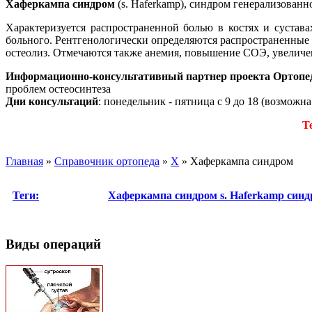
Хаферкампа синдром
(s. Haferkamp), синдром генерализованн
Характеризуется распространенной болью в костях и суста
больного. Рентгенологически определяются распространенные
остеолиз. Отмечаются также анемия, повышение СОЭ, увеличен
Информационно-консультативный партнер проекта Ортопе
проблем остеосинтеза
Дни консультаций
: понедельник - пятница с 9 до 18 (возможн
Т
Главная
»
Справочник ортопеда
»
Х
»
Хаферкампа синдром
Теги:
Хаферкампа синдром
s. Haferkamp
синд
Виды операций