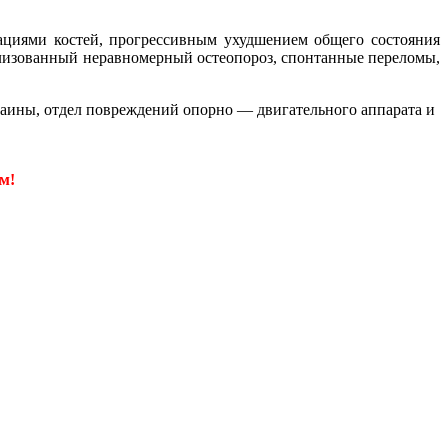
ациями костей, прогрессивным ухудшением общего состояния
ализованный неравномерный остеопороз, спонтанные переломы,
аины, отдел повреждений опорно — двигательного аппарата и
м!