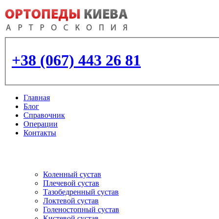
+38 (067) 443 26 81
Главная
Блог
Справочник
Операции
Контакты
Артроскопия
и протезирование суставо
Коленный сустав
Плечевой сустав
Тазобедренный сустав
Локтевой сустав
Голеностопный сустав
Кистевой сустав