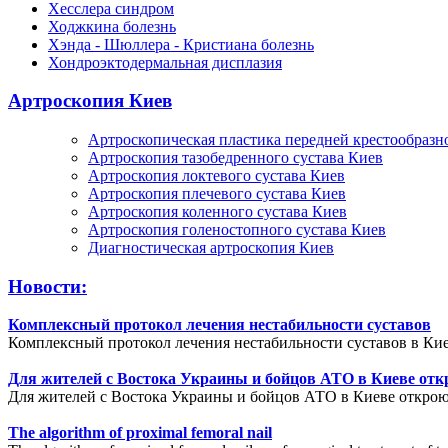
Хесслера синдром
Ходжкина болезнь
Хэнда - Шюллера - Кристиана болезнь
Хондроэктодермальная дисплазия
Артроскопия Киев
Артроскопическая пластика передней крестообразн
Артроскопия тазобедренного сустава Киев
Артроскопия локтевого сустава Киев
Артроскопия плечевого сустава Киев
Артроскопия коленного сустава Киев
Артроскопия голеностопного сустава Киев
Диагностическая артроскопия Киев
Новости:
Комплексный протокол лечения нестабильности суставов
Комплексный протокол лечения нестабильности суставов в Кие
Для жителей с Востока Украины и бойцов АТО в Киеве отк
Для жителей с Востока Украины и бойцов АТО в Киеве открою
The algorithm of proximal femoral nail