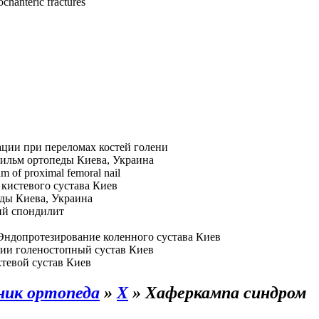
ochanteric fractures
ции при переломах костей голени
ильм ортопеды Киева, Украина
hm of proximal femoral nail
кистевого сустава Киев
ды Киева, Украина
й спондилит
Эндопротезирование коленного сустава Киев
ии голеностопный сустав Киев
тевой сустав Киев
ник ортопеда
»
Х
»
Хаферкампа синдром