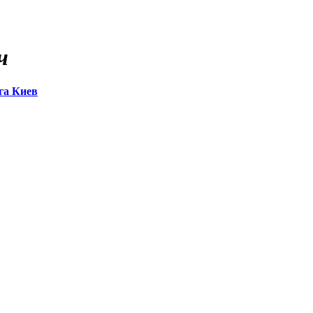
ч
га Киев