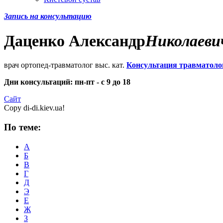
Запись на консультацию
Даценко
Александр
Николаеви
врач ортопед-травматолог выс. кат.
Консультация травматоло
Дни консультаций: пн-пт - с 9 до 18
Сайт
Copy di-di.kiev.ua!
По теме:
А
Б
В
Г
Д
Э
Е
Ж
З