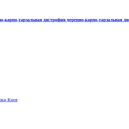
о-карпо-тарзальная дистрофия
черепно-карпо-тарзальная д
язки Киев