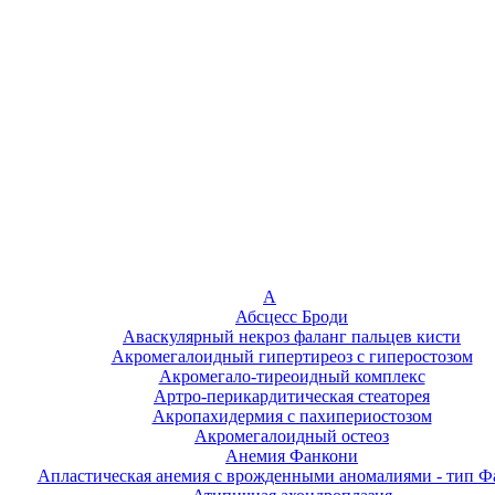
А
Абсцесс Броди
Аваскулярный некроз фаланг пальцев кисти
Акромегалоидный гипертиреоз с гиперостозом
Акромегало-тиреоидный комплекс
Артро-перикардитическая стеаторея
Акропахидермия с пахипериостозом
Акромегалоидный остеоз
Анемия Фанкони
Апластическая анемия с врожденными аномалиями - тип Ф