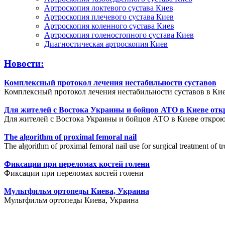
Артроскопия локтевого сустава Киев
Артроскопия плечевого сустава Киев
Артроскопия коленного сустава Киев
Артроскопия голеностопного сустава Киев
Диагностическая артроскопия Киев
Новости:
Комплексный протокол лечения нестабильности суставов
Комплексный протокол лечения нестабильности суставов в Кие
Для жителей с Востока Украины и бойцов АТО в Киеве отк
Для жителей с Востока Украины и бойцов АТО в Киеве открою
The algorithm of proximal femoral nail
The algorithm of proximal femoral nail use for surgical treatment of tr
Фиксации при переломах костей голени
Фиксации при переломах костей голени
Мультфильм ортопеды Киева, Украина
Мультфильм ортопеды Киева, Украина