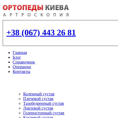
+38 (067) 443 26 81
Главная
Блог
Справочник
Операции
Контакты
Артроскопия
и протезирование суставо
Коленный сустав
Плечевой сустав
Тазобедренный сустав
Локтевой сустав
Голеностопный сустав
Кистевой сустав