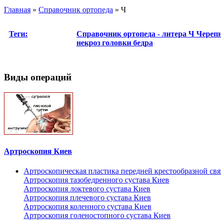
Главная
»
Справочник ортопеда
»
Ч
Теги:
Справочник ортопеда - литера Ч
Черепн
некроз головки бедра
Виды операций
Артроскопия Киев
Артроскопическая пластика передней крестообразной св
Артроскопия тазобедренного сустава Киев
Артроскопия локтевого сустава Киев
Артроскопия плечевого сустава Киев
Артроскопия коленного сустава Киев
Артроскопия голеностопного сустава Киев