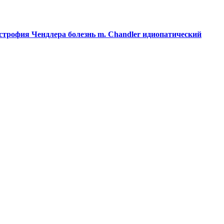
истрофия
Чендлера болезнь
m. Chandler
идиопатический