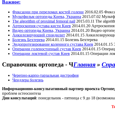
Важное:
Фиксации при переломах костей голени
2016.02.05
Фикса
Мультфильм ортопеды Киева, Украина
2015.07.02
Мультф
The algorithm of proximal femoral nail
2015.03.11
The algorit
Артроскопия сустава кисти Киев
2014.01.20
Артроскопия 
Видео ортопеды Киева, Украина
2014.01.20
Видео ортопе
Анкилозирующий спондилит
2014.01.15
Анкилозирующи
Болезнь Бехтерева
2014.01.15
Болезнь Бехтерева
Эндопротезирование коленного сустава Киев
2014.01.15
Операции голеностопный сустав Киев
2014.01.15
Операц
Операции локтевой сустав Киев
2014.01.15
Операции лок
Справочник ортопеда - Ч
Главная
»
Спра
Черепно-карпо-тарзальная дистрофия
Чендлера болезнь
Информационно-консультативный партнер проекта Ортопе
проблем остеосинтеза
Дни консультаций
: понедельник - пятница с 9 до 18 (возможн
Т