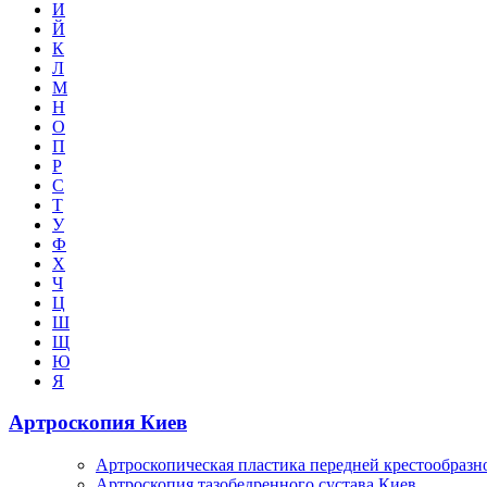
И
Й
К
Л
М
Н
О
П
Р
С
Т
У
Ф
Х
Ч
Ц
Ш
Щ
Ю
Я
Артроскопия Киев
Артроскопическая пластика передней крестообразн
Артроскопия тазобедренного сустава Киев