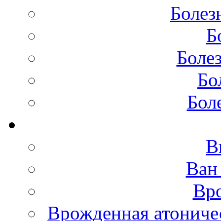
Болез
Б
Боле
Бо
Бол
В
Ван
Вро
Врожденная атониче