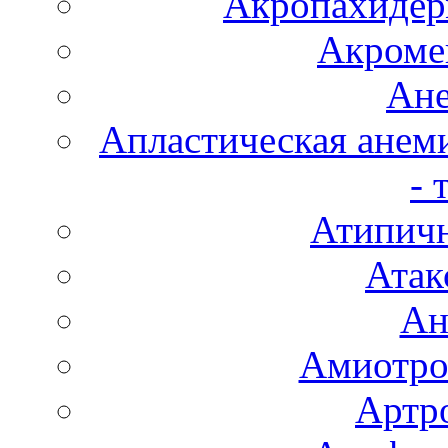
Акропахидер
Акроме
Ане
Апластическая анем
- 
Атипичн
Атак
Ан
Амиотро
Артро