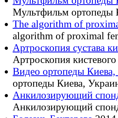
Мультфильм ортопеды 
Мультфильм ортопеды 
The algorithm of proxima
algorithm of proximal fe
Артроскопия сустава к
Артроскопия кистевого 
Видео ортопеды Киева,
ортопеды Киева, Украи
Анкилозирующий спон
Анкилозирующий спон