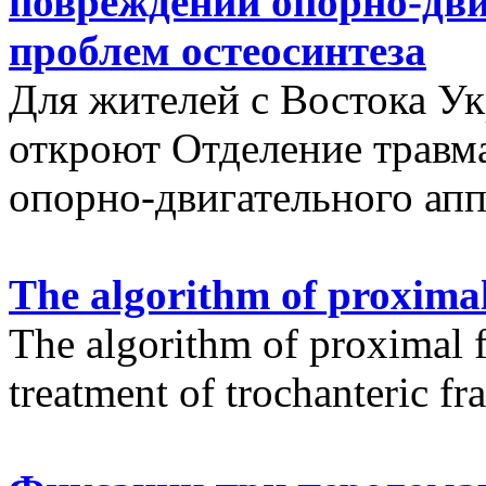
повреждений опорно-дви
проблем остеосинтеза
Для жителей с Востока У
откроют Отделение травм
опорно-двигательного апп
The algorithm of proximal
The algorithm of proximal f
treatment of trochanteric fr