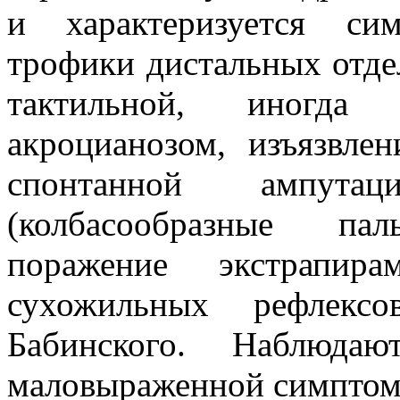
и характеризуется си
трофики дистальных отде
тактильной, иногда б
акроцианозом, изъязвле
спонтанной ампута
(колбасообразные па
поражение экстрапир
сухожильных рефлексо
Бабинского. Наблюда
маловыраженной симптом