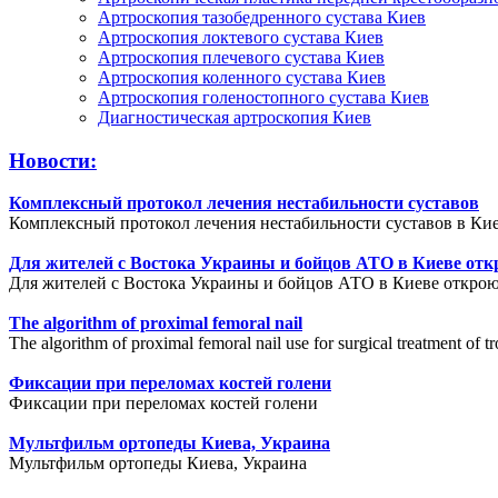
Артроскопия тазобедренного сустава Киев
Артроскопия локтевого сустава Киев
Артроскопия плечевого сустава Киев
Артроскопия коленного сустава Киев
Артроскопия голеностопного сустава Киев
Диагностическая артроскопия Киев
Новости:
Комплексный протокол лечения нестабильности суставов
Комплексный протокол лечения нестабильности суставов в Кие
Для жителей с Востока Украины и бойцов АТО в Киеве отк
Для жителей с Востока Украины и бойцов АТО в Киеве открою
The algorithm of proximal femoral nail
The algorithm of proximal femoral nail use for surgical treatment of tr
Фиксации при переломах костей голени
Фиксации при переломах костей голени
Мультфильм ортопеды Киева, Украина
Мультфильм ортопеды Киева, Украина