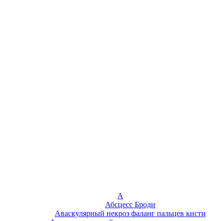
А
Абсцесс Броди
Аваскулярный некроз фаланг пальцев кисти