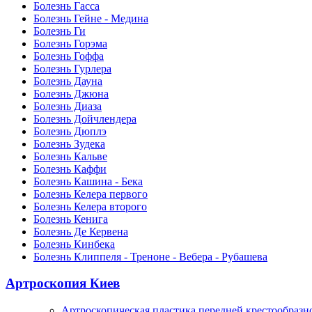
Болезнь Гасса
Болезнь Гейне - Медина
Болезнь Ги
Болезнь Горэма
Болезнь Гоффа
Болезнь Гурлера
Болезнь Дауна
Болезнь Джюна
Болезнь Диаза
Болезнь Дойчлендера
Болезнь Дюплэ
Болезнь Зудека
Болезнь Кальве
Болезнь Каффи
Болезнь Кашина - Бека
Болезнь Келера первого
Болезнь Келера второго
Болезнь Кенига
Болезнь Де Кервена
Болезнь Кинбека
Болезнь Клиппеля - Треноне - Вебера - Рубашева
Артроскопия Киев
Артроскопическая пластика передней крестообразн