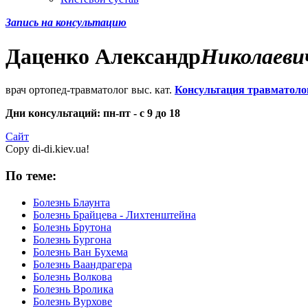
Запись на консультацию
Даценко
Александр
Николаеви
врач ортопед-травматолог выс. кат.
Консультация травматоло
Дни консультаций: пн-пт - с 9 до 18
Сайт
Copy di-di.kiev.ua!
По теме:
Болезнь Блаунта
Болезнь Брайцева - Лихтенштейна
Болезнь Брутона
Болезнь Бургона
Болезнь Ван Бухема
Болезнь Ваандрагера
Болезнь Волкова
Болезнь Вролика
Болезнь Вурхове