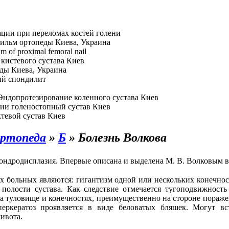
ции при переломах костей голени
ильм ортопеды Киева, Украина
hm of proximal femoral nail
кистевого сустава Киев
ды Киева, Украина
й спондилит
Эндопротезирование коленного сустава Киев
ии голеностопный сустав Киев
тевой сустав Киев
ортопеда
»
Б
»
Болезнь Волкова
ондродисплазия. Впервые описана и выделена М. В. Волковым в 
х больных являются: гигантизм одной или нескольких конечнос
полости сустава. Как следствие отмечается тугоподвижность
а туловище и конечностях, преимущественно на стороне поражен
иперкератоз проявляется в виде беловатых бляшек. Могут в
ивота.