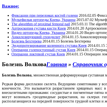
Важное:
Фиксации при переломах костей голени
2016.02.05
Фикса
Мультфильм ортопеды Киева, Украина
2015.07.02
Мультф
The algorithm of proximal femoral nail
2015.03.11
The algorit
Артроскопия сустава кисти Киев
2014.01.20
Артроскопия 
Видео ортопеды Киева, Украина
2014.01.20
Видео ортопе
Анкилозирующий спондилит
2014.01.15
Анкилозирующи
Болезнь Бехтерева
2014.01.15
Болезнь Бехтерева
Эндопротезирование коленного сустава Киев
2014.01.15
Операции голеностопный сустав Киев
2014.01.15
Операц
Операции локтевой сустав Киев
2014.01.15
Операции лок
Болезнь Волкова
Главная
»
Справочник 
Болезнь
Волкова
, множественная деформирующая суставная х
Редкая форма дисплазии скелета. Ведущими симптомами у все
конечности. Это вызывается разрастанием хрящевых масс в 
внескелетными признаками: сосудистые и пигментные пятна н
могут возникать гроздевидные разрастания, на склерах г
располагающиеся на передней поверхности грудной клетки и ж