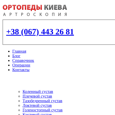
+38 (067) 443 26 81
Главная
Блог
Справочник
Операции
Контакты
Артроскопия
и протезирование суставо
Коленный сустав
Плечевой сустав
Тазобедренный сустав
Локтевой сустав
Голеностопный сустав
Кистевой сустав