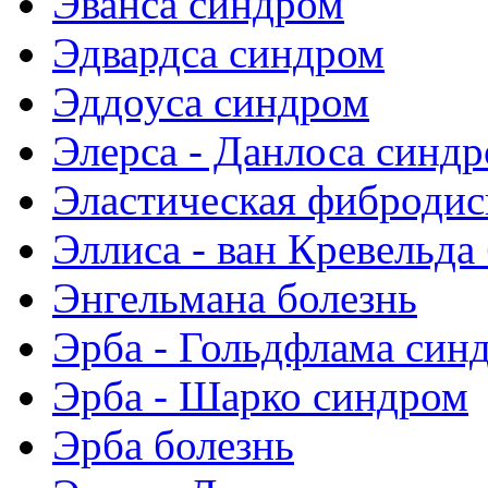
Эванса синдром
Эдвардса синдром
Эддоуса синдром
Элерса - Данлоса синд
Эластическая фибродис
Эллиса - ван Кревельда
Энгельмана болезнь
Эрба - Гольдфлама син
Эрба - Шарко синдром
Эрба болезнь