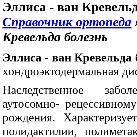
Эллиса - ван Кревельд
Справочник ортопеда
Кревельда болезнь
Эллиса - ван Кревельда 
хондроэктодермальная ди
Наследственное забо
аутосомно- рецессивному
рождения. Характеризуе
полидактилии, полимета