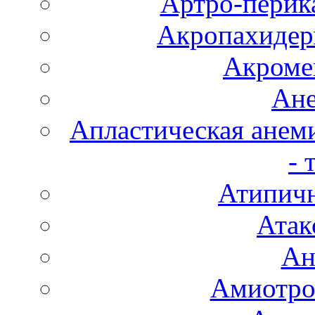
Артро-перика
Акропахидер
Акроме
Ане
Апластическая анем
- 
Атипичн
Атак
Ан
Амиотро