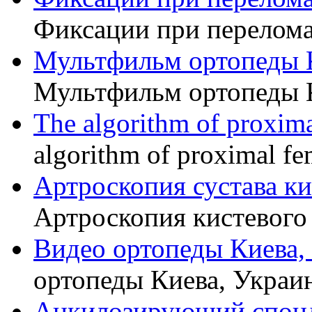
Фиксации при перелома
Мультфильм ортопеды 
Мультфильм ортопеды 
The algorithm of proxima
algorithm of proximal fe
Артроскопия сустава к
Артроскопия кистевого 
Видео ортопеды Киева,
ортопеды Киева, Украи
Анкилозирующий спон