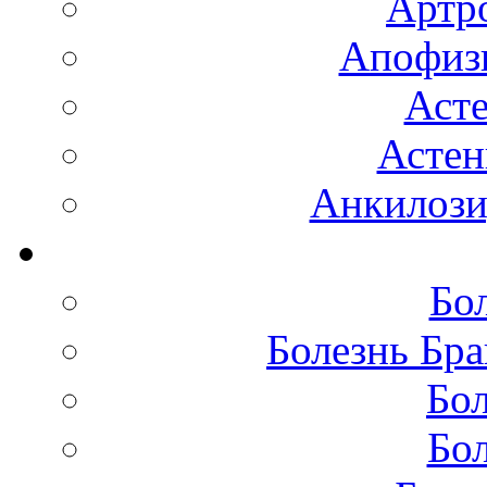
Артро
Апофизи
Аст
Астен
Анкилоз
Бо
Болезнь Бра
Бол
Бол