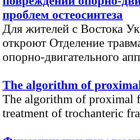
повреждений опорно-дви
проблем остеосинтеза
Для жителей с Востока У
откроют Отделение травм
опорно-двигательного апп
The algorithm of proximal
The algorithm of proximal f
treatment of trochanteric fr