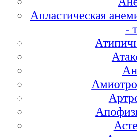
Ане
Апластическая анем
- 
Атипичн
Атак
Ан
Амиотро
Артро
Апофизи
Аст