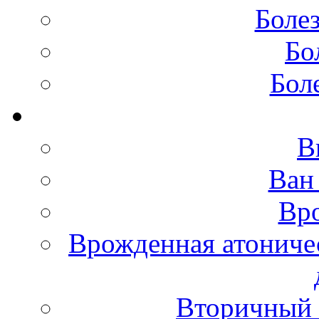
Боле
Бо
Бол
В
Ван
Вро
Врожденная атониче
Вторичный 