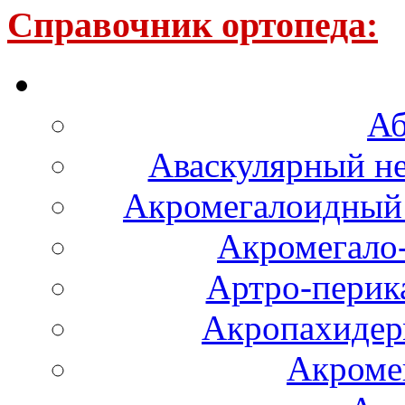
Справочник ортопеда:
Аб
Аваскулярный не
Акромегалоидный 
Акромегало
Артро-перика
Акропахидер
Акроме