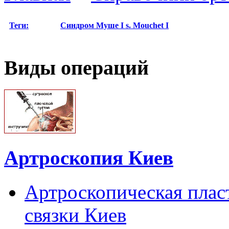
Теги:
Синдром Муше I
s. Mouchet I
Виды операций
Артроскопия Киев
Артроскопическая плас
связки Киев