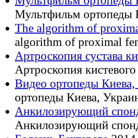
Мультфильм ортопеды 
Мультфильм ортопеды 
The algorithm of proxima
algorithm of proximal fe
Артроскопия сустава к
Артроскопия кистевого 
Видео ортопеды Киева,
ортопеды Киева, Украи
Анкилозирующий спон
Анкилозирующий спон