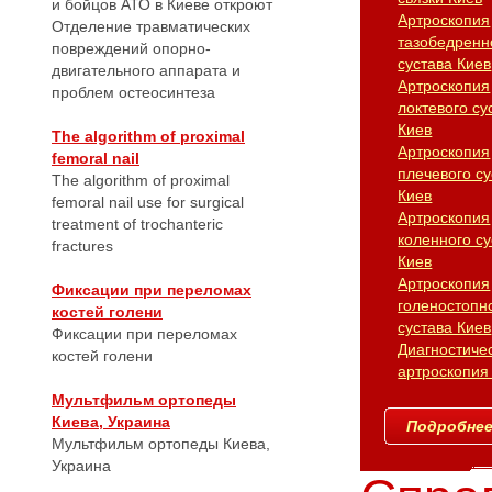
и бойцов АТО в Киеве откроют
Артроскопия
Отделение травматических
тазобедренн
повреждений опорно-
сустава Киев
двигательного аппарата и
Артроскопия
проблем остеосинтеза
локтевого су
Киев
The algorithm of proximal
Артроскопия
femoral nail
плечевого су
The algorithm of proximal
Киев
femoral nail use for surgical
Артроскопия
treatment of trochanteric
коленного су
fractures
Киев
Артроскопия
Фиксации при переломах
голеностопн
костей голени
сустава Киев
Фиксации при переломах
Диагностиче
костей голени
артроскопия
Мультфильм ортопеды
Киева, Украина
Подробнее.
Мультфильм ортопеды Киева,
Украина