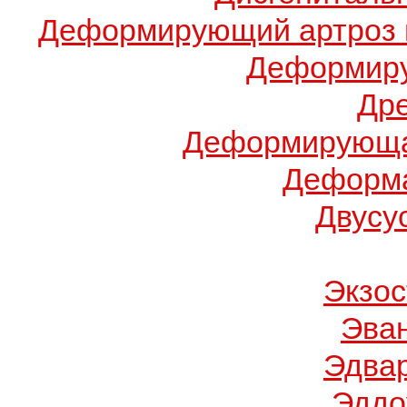
Деформирующий артроз 
Деформиру
Др
Деформирующа
Деформа
Двусу
Экзос
Эва
Эдва
Эддо