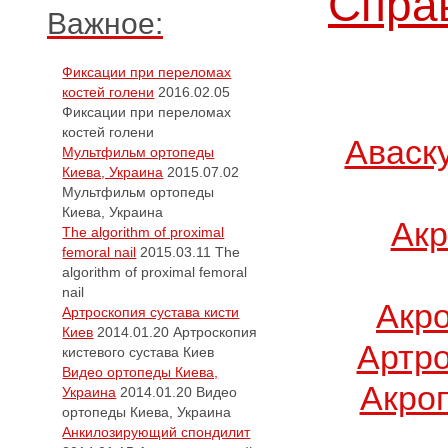
Справ
Важное:
Фиксации при переломах
костей голени
2016.02.05
Фиксации при переломах
костей голени
Аваск
Мультфильм ортопеды
Киева, Украина
2015.07.02
Мультфильм ортопеды
Киева, Украина
Акр
The algorithm of proximal
femoral nail
2015.03.11
The
algorithm of proximal femoral
nail
Акр
Артроскопия сустава кисти
Киев
2014.01.20
Артроскопия
Артро
кистевого сустава Киев
Видео ортопеды Киева,
Акро
Украина
2014.01.20
Видео
ортопеды Киева, Украина
Анкилозирующий спондилит