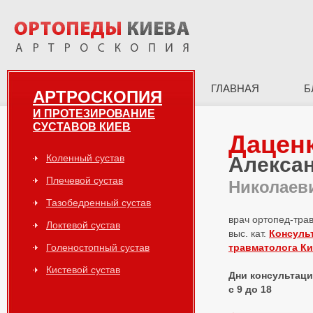
ГЛАВНАЯ
Б
АРТРОСКОПИЯ
И ПРОТЕЗИРОВАНИЕ
СУСТАВОВ КИЕВ
Дацен
Коленный сустав
Алекса
Плечевой сустав
Николаев
Тазобедренный сустав
врач ортопед-тра
Локтевой сустав
выс. кат.
Консуль
Голеностопный сустав
травматолога К
Кистевой сустав
Дни консультаций
с 9 до 18