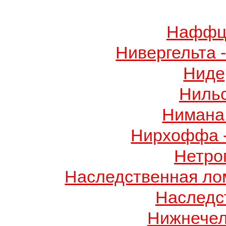
Наффци
Нивергельта 
Ниде
Ниль
Нимана 
Нирхоффа 
Нетро
Наследственная лом
Наследс
Нижнечел