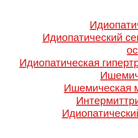
Идиопати
Идиопатический с
о
Идиопатическая гиперт
Ишемич
Ишемическая 
Интермиттр
Идиопатический