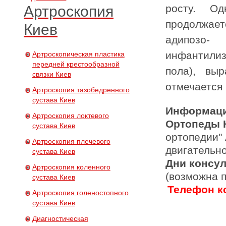
росту. О
Артроскопия
продолжае
Киев
адипозо-
инфантили
Артроскопическая пластика
передней крестообразной
пола), выр
связки Киев
отмечается
Артроскопия тазобедренного
сустава Киев
Информаци
Артроскопия локтевого
Ортопеды 
сустава Киев
ортопедии"
Артроскопия плечевого
двигательн
сустава Киев
Дни консу
Артроскопия коленного
(возможна 
сустава Киев
Телефон ко
Артроскопия голеностопного
сустава Киев
Диагностическая