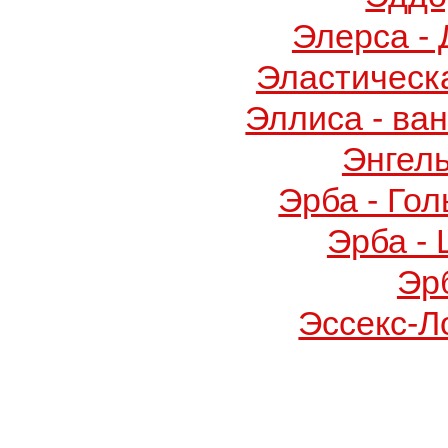
Элерса -
Эластическ
Эллиса - ва
Энгел
Эрба - Го
Эрба -
Эр
Эссекс-Л