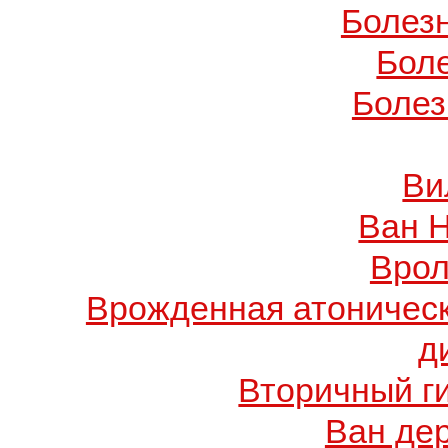
Болез
Бол
Болез
Ви
Ван 
Врол
Врожденная атоничес
д
Вторичный г
Ван де