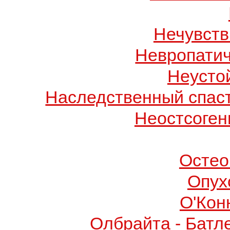
Нечувств
Невропатич
Неусто
Наследственный спас
Неостсоген
Остео
Опух
О'Кон
Олбрайта - Батл