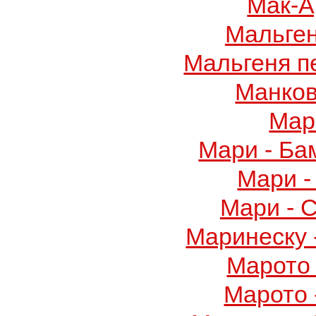
Мак-А
Мальге
Мальгеня п
Манков
Мар
Мари - Ба
Мари -
Мари - 
Маринеску 
Марото 
Марото 