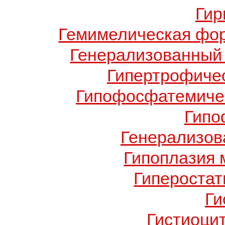
Гир
Гемимелическая фо
Генерализованный 
Гипертрофиче
Гипофосфатемичес
Гипо
Генерализов
Гипоплазия 
Гиперостат
Ги
Гистиоци