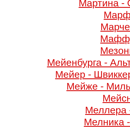
Мартина -
Марф
Марче
Маффу
Мезон
Мейенбурга - Аль
Мейер - Швикке
Мейже - Миль
Мейс
Меллера 
Мелника 