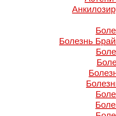
Анкилози
Боле
Болезнь Брай
Боле
Боле
Болез
Болезн
Боле
Боле
Боле