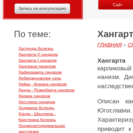
Сайт
Запись на консультацию
Хангарт
По теме:
ГЛАВНАЯ
»
С
Хаглунда болезнь
Хангарта II синдром
Хангарта
Хангарта I синдром
Хангмана перелом
карликовы
Хаферкампа синдром
нанизм.
Ди
Хеберденовские узлы
Хейка - Асмана синдром
наследстве
Хенча - Розенберга синдром
Херика синдром
Описан ка
Хесслера синдром
Ходжкина болезнь
Югославии.
Хэнда - Шюллера -
Характери
Кристиана болезнь
Хондроэктодермальная
приводит к
дисплазия