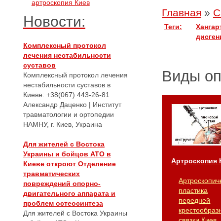
артроскопия Киев
Главная
»
С
Новости:
Теги:
Хангар
дисген
Комплексный протокол
лечения нестабильности
суставов
Виды о
Комплексный протокол лечения
нестабильности суставов в
Киеве: +38(067) 443-26-81
Александр Даценко | Институт
травматологии и ортопедии
НАМНУ, г. Киев, Украина
Для жителей с Востока
Украины и бойцов АТО в
Артроскопия 
Киеве откроют Отделение
травматических
Артроскопич
повреждений опорно-
пластика
двигательного аппарата и
передней
проблем остеосинтеза
крестообраз
Для жителей с Востока Украины
связки Киев