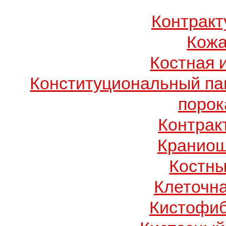
Контрак
Кожа
Костная 
Конституциональный п
порок
Контрак
Краниош
Костны
Клеточн
Кистофиб