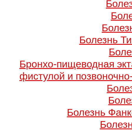
Боле
Бол
Болезн
Болезнь Т
Боле
Бронхо-пищеводная экт
фистулой и позвоночно
Боле
Боле
Болезнь Фанко
Болез