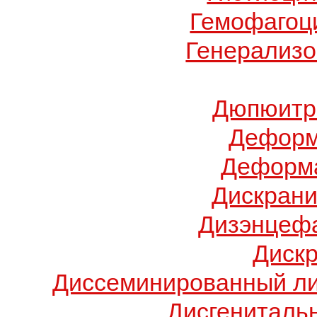
Гемофагоц
Генерализо
Дюпюитр
Деформ
Деформа
Дискрани
Дизэнцеф
Диск
Диссеминированный ли
Дисгениталь