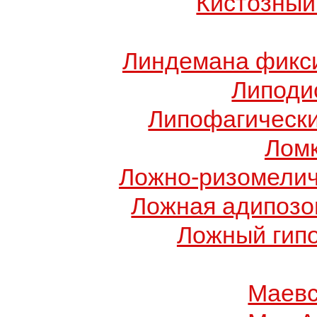
Кистозный
Линдемана фикси
Липоди
Липофагически
Ломк
Ложно-ризомелич
Ложная адипозо
Ложный гип
Маевс