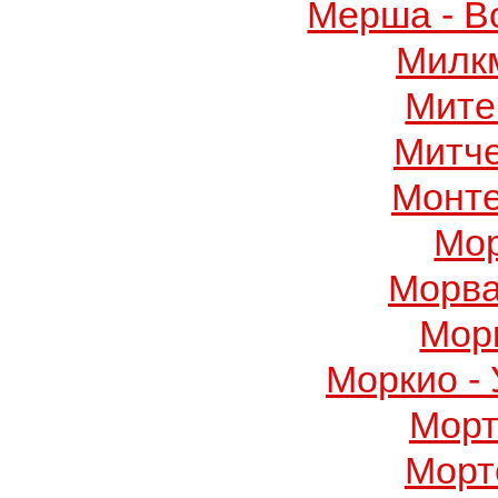
Мерша - В
Милк
Мите
Митч
Монте
Мор
Морва
Мор
Моркио -
Морт
Морт