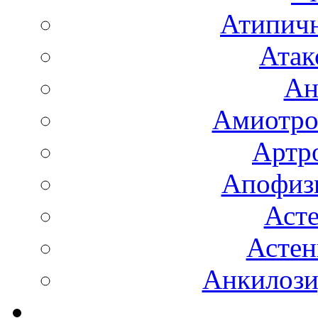
Атипичн
Атак
Ан
Амиотро
Артро
Апофизи
Аст
Астен
Анкилоз