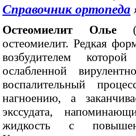
Справочник ортопеда
Остеомиелит Олье
остеомиелит. Редкая фор
возбудителем которой
ослабленной вирулентн
воспалительный проце
нагноению, а заканчива
экссудата, напоминаю
жидкость с повышен