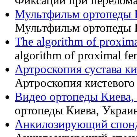
Фиксации при перелома
Мультфильм ортопеды 
Мультфильм ортопеды 
The algorithm of proxima
algorithm of proximal fe
Артроскопия сустава к
Артроскопия кистевого 
Видео ортопеды Киева,
ортопеды Киева, Украи
Анкилозирующий спон