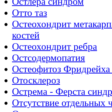
Остлера синдром
Отто таз
Остеохондрит метакарп
костей
Остеохондрит ребра
Остсодермопатия
Остеофитоз Фридрейха 
Отосклероз
Острема - Ферста синд
Отсутствие отдельных ч