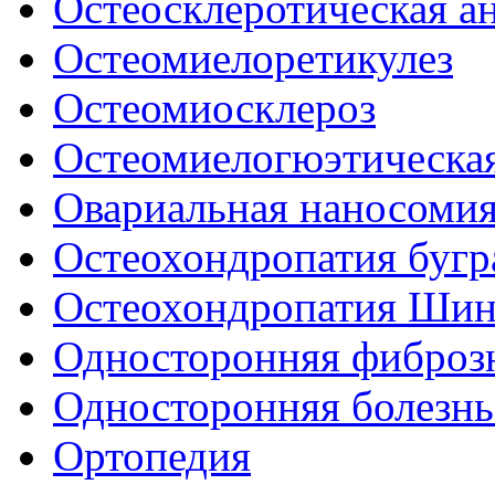
Остеосклеротическая а
Остеомиелоретикулез
Остеомиосклероз
Остеомиелогюэтическая
Овариальная наносоми
Остеохондропатия бугр
Остеохондропатия Шин
Односторонняя фиброз
Односторонняя болезнь
Ортопедия