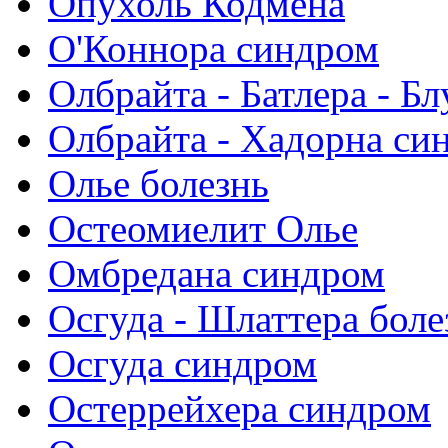
Опухоль Кодмена
О'Коннора синдром
Олбрайта - Батлера - Б
Олбрайта - Хадорна си
Олье болезнь
Остеомиелит Олье
Омбредана cиндром
Осгуда - Шлаттера боле
Осгуда синдром
Остеррейхера синдром