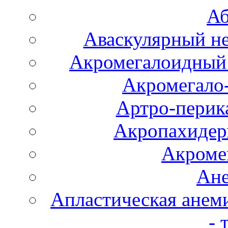
Аб
Аваскулярный не
Акромегалоидный 
Акромегало
Артро-перика
Акропахидер
Акроме
Ане
Апластическая анем
- 