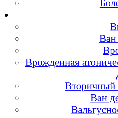
Бол
В
Ван
Вро
Врожденная атониче
Вторичный 
Ван д
Вальгусно