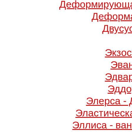
Деформирующа
Деформа
Двусу
Экзос
Эва
Эдва
Эддо
Элерса -
Эластическ
Эллиса - ва