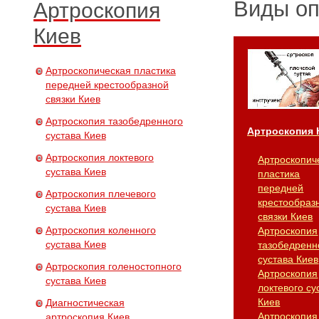
Виды о
Артроскопия
Киев
Артроскопическая пластика
передней крестообразной
связки Киев
Артроскопия тазобедренного
Артроскопия 
сустава Киев
Артроскопия локтевого
Артроскопич
сустава Киев
пластика
передней
Артроскопия плечевого
крестообраз
сустава Киев
связки Киев
Артроскопия коленного
Артроскопия
сустава Киев
тазобедренн
сустава Киев
Артроскопия голеностопного
Артроскопия
сустава Киев
локтевого су
Киев
Диагностическая
Артроскопия
артроскопия Киев