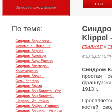
Сайт
Запись на консультацию
Синдром
По теме:
Klippel 
Синдром Берьесона -
Форсмана - Леманна
ГЛАВНАЯ
»
С
Синдром Бернса
Синдром Бимонда
ФЕЛЬДСТЕЙ
Синдром Бирч-Енсена
Синдром Блегвада -
Синдром К
Хакстхаусена
простая с
Синдром Блоха -
Сульцбергера
французски
Синдром Блума
1913 г.
Синдром Ван Богарта - Озе
Синдром Ван Богарта -
Проявляетс
Шерера - Эпштейна
Синдром Бойда - Стирнса
костей св
Синдром Бонневи - Ульриха