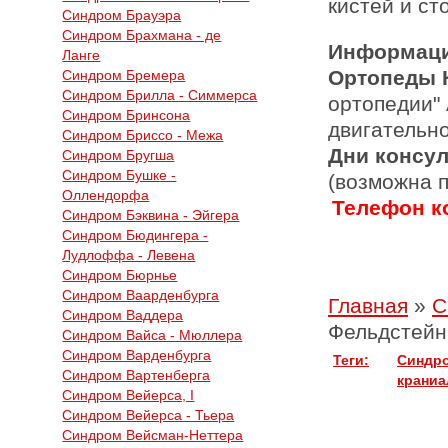
кистей и ст
Синдром Брауэра
Синдром Брахмана - де
Информаци
Ланге
Ортопеды 
Синдром Бремера
Синдром Брилла - Симмерса
ортопедии"
Синдром Бринсона
двигательн
Синдром Бриссо - Межа
Дни консу
Синдром Бругша
Синдром Бушке -
(возможна 
Оллендорфа
Телефон ко
Синдром Бэквина - Эйгера
Синдром Бюдингера -
Лудлоффа - Левена
Синдром Бюрнье
Синдром Ваарденбурга
Главная
»
С
Синдром Ваддера
Фельдстейн
Синдром Вайса - Мюллера
Синдром Варденбурга
Теги:
Синдро
Синдром Вартенберга
краниа
Синдром Вейерса, I
Синдром Вейерса - Тьера
Синдром Вейсман-Неттера