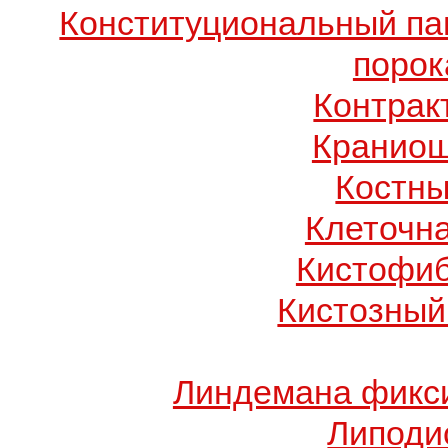
Конституциональный п
порок
Контрак
Краниош
Костны
Клеточн
Кистофиб
Кистозный
Линдемана фикси
Липоди