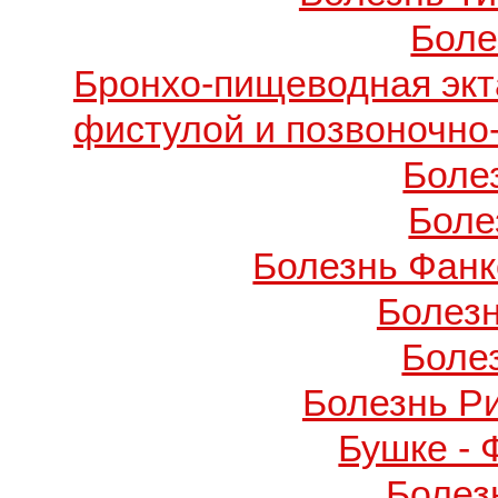
Боле
Бронхо-пищеводная экт
фистулой и позвоночно
Боле
Боле
Болезнь Фанко
Болез
Боле
Болезнь Р
Бушке -
Болез