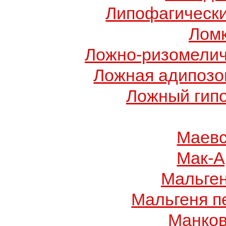
Липофагически
Ломк
Ложно-ризомелич
Ложная адипозо
Ложный гип
Маевс
Мак-А
Мальге
Мальгеня п
Манков