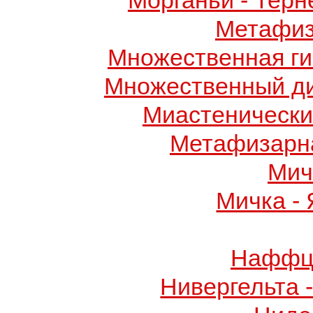
Морганьи - Терн
Метафиз
Множественная ги
Множественный д
Миастенически
Метафизарн
Мич
Мичка -
Наффци
Нивергельта 