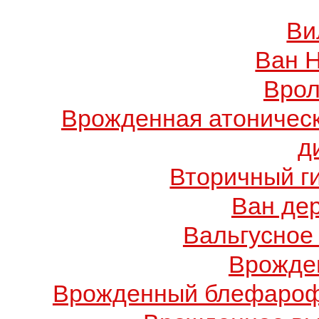
Ви
Ван 
Врол
Врожденная атоничес
д
Вторичный г
Ван де
Вальгусное
Врожде
Врожденный блефарофи