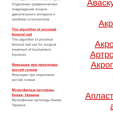
Аваск
Отделение травматических
повреждений опорно-
двигательного аппарата и
проблем остеосинтеза
Акр
The algorithm of proximal
femoral nail
The algorithm of proximal
Акр
femoral nail use for surgical
treatment of trochanteric
Артро
fractures
Акро
Фиксации при переломах
костей голени
Фиксации при переломах
костей голени
Мультфильм ортопеды
Апласт
Киева, Украина
Мультфильм ортопеды Киева,
Украина