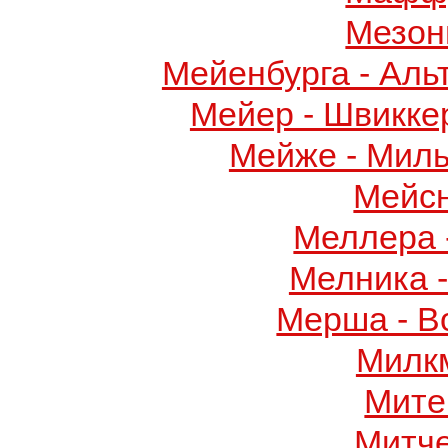
Мезон
Мейенбурга - Аль
Мейер - Швикке
Мейже - Миль
Мейс
Меллера 
Мелника 
Мерша - В
Милк
Мите
Митч