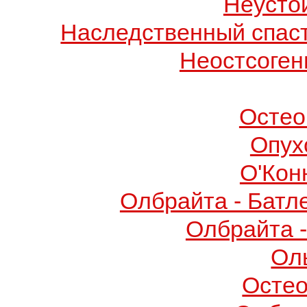
Неусто
Наследственный спас
Неостсоген
Остео
Опух
О'Кон
Олбрайта - Батл
Олбрайта 
Ол
Осте