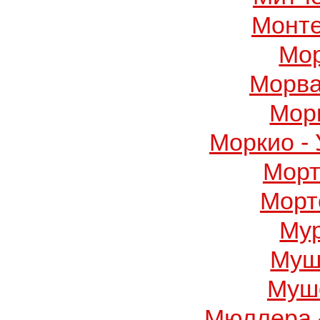
Монте
Мор
Морва
Мор
Моркио -
Морт
Морт
Му
Муш
Муше
Мюллера 