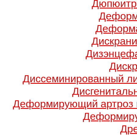
Дюпюитр
Деформ
Деформа
Дискрани
Дизэнцеф
Диск
Диссеминированный ли
Дисгениталь
Деформирующий артроз 
Деформиру
Др