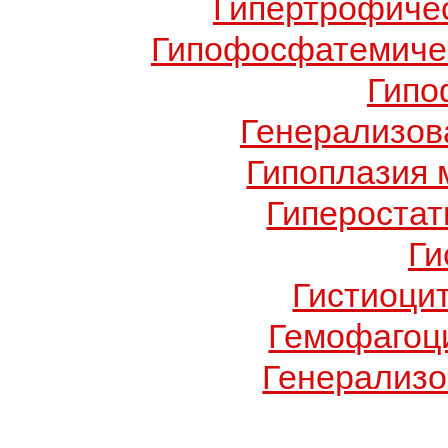
Гипертрофиче
Гипофосфатемичес
Гипо
Генерализов
Гипоплазия 
Гиперостат
Ги
Гистиоци
Гемофагоц
Генерализо