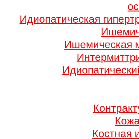
о
Идиопатическая гиперт
Ишемич
Ишемическая 
Интермиттр
Идиопатический
Контрак
Кожа
Костная 