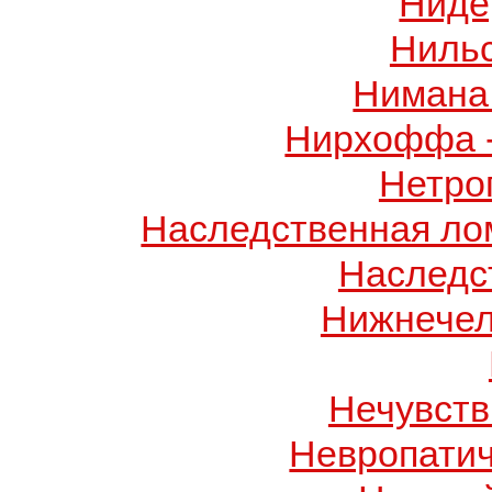
Ниде
Ниль
Нимана 
Нирхоффа 
Нетро
Наследственная лом
Наследс
Нижнечел
Нечувств
Невропатич