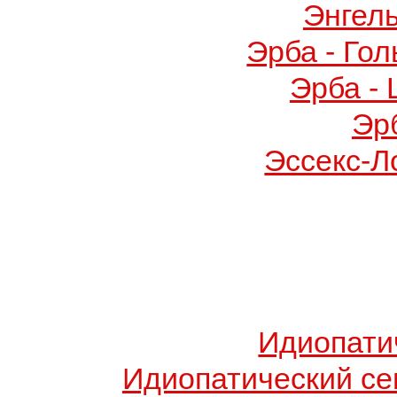
Энгел
Эрба - Го
Эрба -
Эр
Эссекс-Л
Идиопати
Идиопатический с