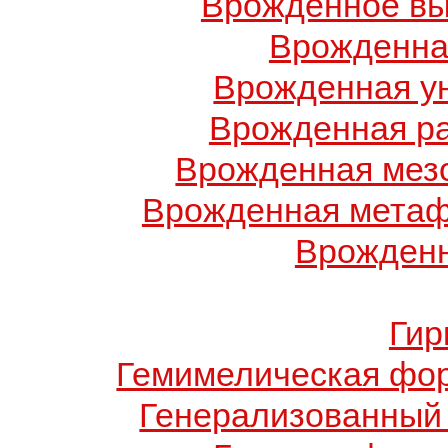
Врожденное вы
Врожденна
Врожденная у
Врожденная ра
Врожденная мез
Врожденная метаф
Врожденн
Гир
Гемимелическая фо
Генерализованный 