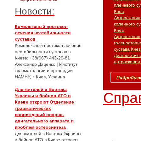
плечевого су
Новости:
Киев
Артроскопия
коленного су
Комплексный протокол
Киев
лечения нестабильности
Артроскопия
суставов
голеностопн
Комплексный протокол лечения
сустава Киев
нестабильности суставов в
Диагностиче
Киеве: +38(067) 443-26-81
артроскопия
Александр Даценко | Институт
травматологии и ортопедии
НАМНУ, г. Киев, Украина
Подробнее.
Для жителей с Востока
Справ
Украины и бойцов АТО в
Киеве откроют Отделение
травматических
повреждений опорно-
двигательного аппарата и
проблем остеосинтеза
Для жителей с Востока Украины
и бойцов АТО в Киеве откроют