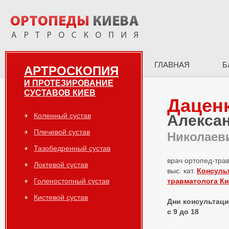
ГЛАВНАЯ
Б
АРТРОСКОПИЯ
И ПРОТЕЗИРОВАНИЕ
СУСТАВОВ КИЕВ
Дацен
Коленный сустав
Алекса
Плечевой сустав
Николаев
Тазобедренный сустав
врач ортопед-тра
Локтевой сустав
выс. кат.
Консуль
Голеностопный сустав
травматолога К
Кистевой сустав
Дни консультаций
с 9 до 18