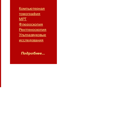
Компьютерная
томография
МРТ
Флюроскопия
Рентгеноскопия
Ультразвуковые
исследования
Подробнее...