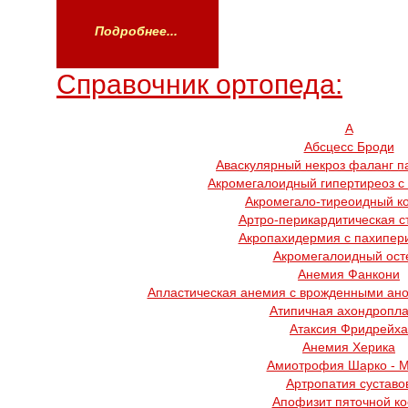
Подробнее...
Справочник ортопеда:
А
Абсцесс Броди
Аваскулярный некроз фаланг п
Акромегалоидный гипертиреоз с
Акромегало-тиреоидный к
Артро-перикардитическая с
Акропахидермия с пахипер
Акромегалоидный ост
Анемия Фанкони
Апластическая анемия с врожденными ано
Атипичная ахондропла
Атаксия Фридрейха
Анемия Херика
Амиотрофия Шарко - 
Артропатия суставо
Апофизит пяточной ко