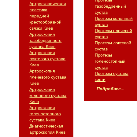
Протезы
Артроскопическая
тазобедренный
пластика
сустав
передней
Протезы коленный
крестообразной
сустав
связки Киев
Протезы плечевой
Артроскопия
сустав
тазобедренного
Протезы локтевой
сустава Киев
сустав
Артроскопия
Протезы
локтевого сустава
голеностопный
Киев
сустав
Артроскопия
Протезы сустава
плечевого сустава
кисти
Киев
Подробнее...
Артроскопия
коленного сустава
Киев
Артроскопия
голеностопного
сустава Киев
Диагностическая
артроскопия Киев