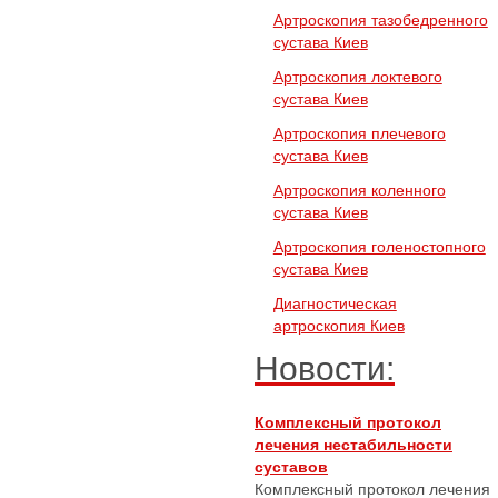
Артроскопия тазобедренного
сустава Киев
Артроскопия локтевого
сустава Киев
Артроскопия плечевого
сустава Киев
Артроскопия коленного
сустава Киев
Артроскопия голеностопного
сустава Киев
Диагностическая
артроскопия Киев
Новости:
Комплексный протокол
лечения нестабильности
суставов
Комплексный протокол лечения