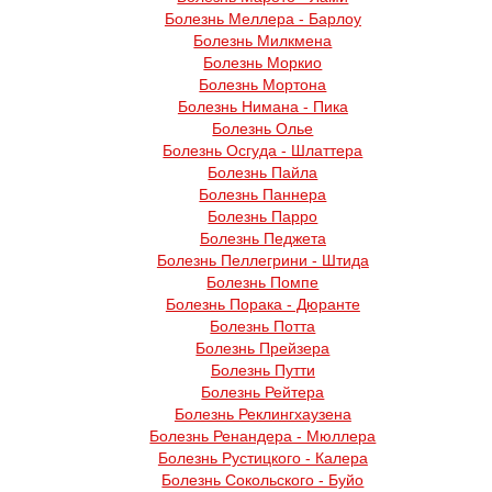
Болезнь Меллера - Барлоу
Болезнь Милкмена
Болезнь Моркио
Болезнь Мортона
Болезнь Нимана - Пика
Болезнь Олье
Болезнь Осгуда - Шлаттера
Болезнь Пайла
Болезнь Паннера
Болезнь Парро
Болезнь Педжета
Болезнь Пеллегрини - Штида
Болезнь Помпе
Болезнь Порака - Дюранте
Болезнь Потта
Болезнь Прейзера
Болезнь Путти
Болезнь Рейтера
Болезнь Реклингхаузена
Болезнь Ренандера - Мюллера
Болезнь Рустицкого - Калера
Болезнь Сокольского - Буйо