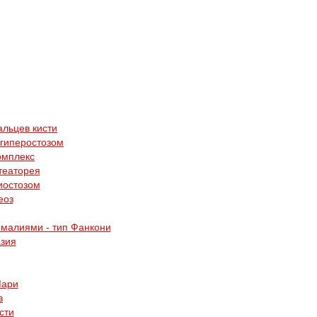
альцев кисти
 гиперостозом
омплекс
театорея
иостозом
еоз
малиями - тип Фанкони
зия
Мари
в
сти