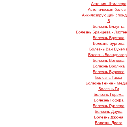
Астения Штиллера
Астеническая болез
Анкилозирующий спонд
Б
Болезнь Блаунта
Болезнь Брайцева - Лихте
Болезнь Брутона
Болезнь Бургона
Болезнь Ван Бухем
Болезнь Ваандрагер
Болезнь Волкова
Болезнь Вролика
Болезнь Вурхове
Болезнь Гасса
Болезнь Гейне - Мед
Болезнь Ги
Болезнь Горэма
Болезнь Гоффа
Болезнь Гурлера
Болезнь Дауна
Болезнь Джюна
Болезнь Диаза